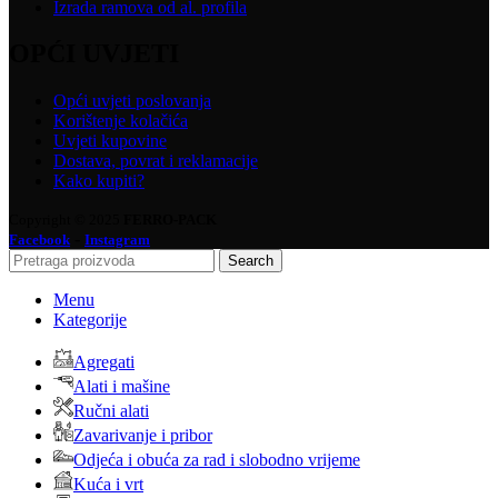
Izrada ramova od al. profila
OPĆI UVJETI
Opći uvjeti poslovanja
Korištenje kolačića
Uvjeti kupovine
Dostava, povrat i reklamacije
Kako kupiti?
Copyright © 2025
FERRO-PACK
-
Facebook
Instagram
Search
Menu
Kategorije
Agregati
Alati i mašine
Ručni alati
Zavarivanje i pribor
Odjeća i obuća za rad i slobodno vrijeme
Kuća i vrt