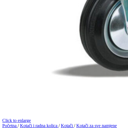
Click to enlarge
Početna
/
Kotači i radna kolica
/
Kotači
/
Kotači za sve namjene