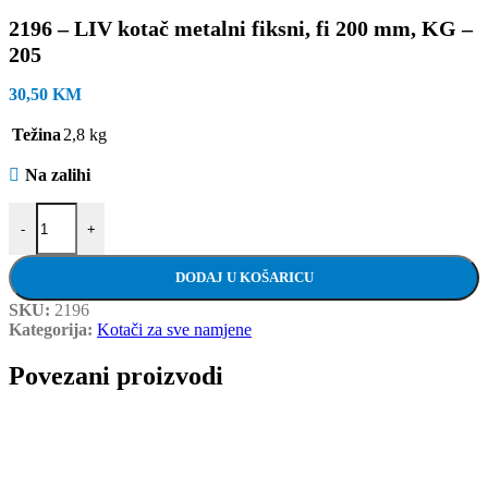
2196 – LIV kotač metalni fiksni, fi 200 mm, KG –
205
30,50
KM
Težina
2,8 kg
Na zalihi
2196 - LIV kotač metalni fiksni, fi 200 mm, KG - 205 količina
-
+
DODAJ U KOŠARICU
SKU:
2196
Kategorija:
Kotači za sve namjene
Povezani proizvodi