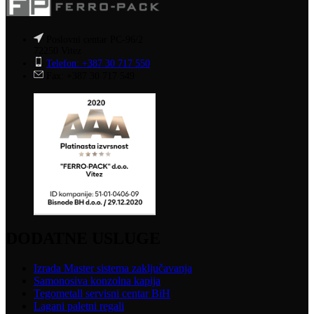
Poslovni centar PC-96/2
72250 Vitez
Telefon: +387 30 717 550
Fax: +387 30 717 549
DODATNE USLUGE
Izrada Master sistema zaključavanja
Samonosiva konzolna kapija
Tegometall servisni centar BiH
Lagani paletni regali