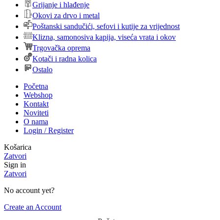
Grijanje i hlađenje
Okovi za drvo i metal
Poštanski sandučići, sefovi i kutije za vrijednost
Klizna, samonosiva kapija, viseća vrata i okov
Trgovačka oprema
Kotači i radna kolica
Ostalo
Početna
Webshop
Kontakt
Noviteti
O nama
Login / Register
Košarica
Zatvori
Sign in
Zatvori
No account yet?
Create an Account