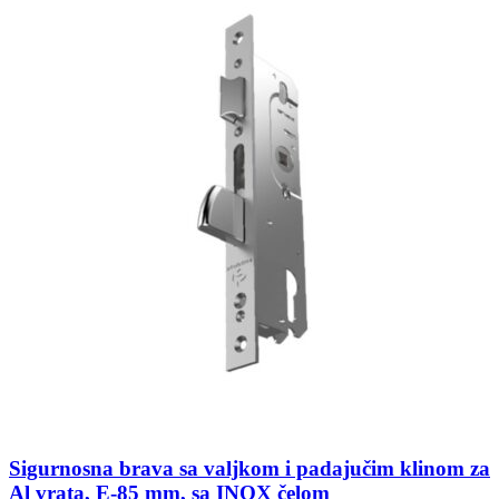
Sigurnosna brava sa valjkom i padajučim klinom za
Al vrata, E-85 mm, sa INOX čelom