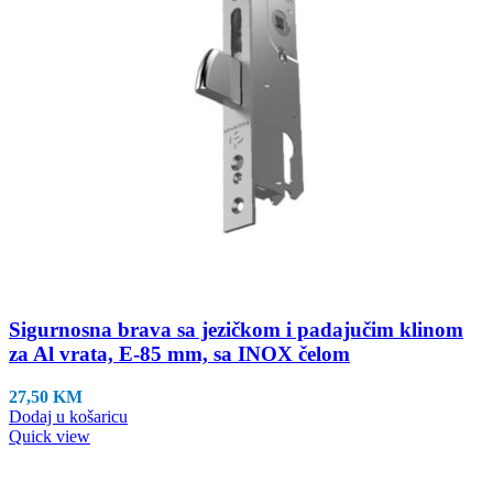
Sigurnosna brava sa jezičkom i padajučim klinom
za Al vrata, E-85 mm, sa INOX čelom
27,50
KM
Dodaj u košaricu
Quick view