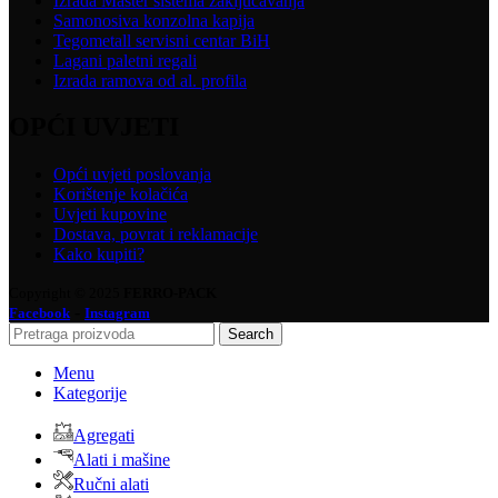
Izrada Master sistema zaključavanja
Samonosiva konzolna kapija
Tegometall servisni centar BiH
Lagani paletni regali
Izrada ramova od al. profila
OPĆI UVJETI
Opći uvjeti poslovanja
Korištenje kolačića
Uvjeti kupovine
Dostava, povrat i reklamacije
Kako kupiti?
Copyright © 2025
FERRO-PACK
-
Facebook
Instagram
Search
Menu
Kategorije
Agregati
Alati i mašine
Ručni alati