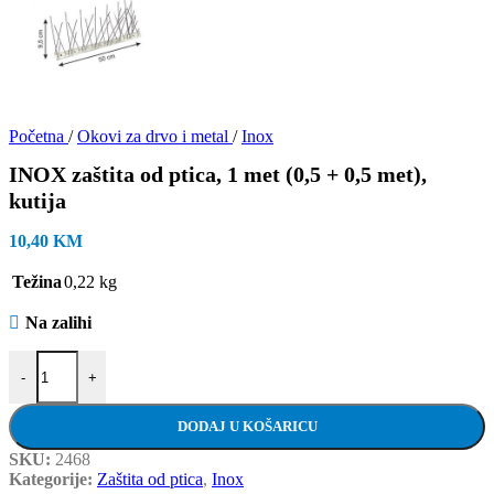
Početna
/
Okovi za drvo i metal
/
Inox
INOX zaštita od ptica, 1 met (0,5 + 0,5 met),
kutija
10,40
KM
Težina
0,22 kg
Na zalihi
INOX zaštita od ptica, 1 met (0,5 + 0,5 met), kutija količina
-
+
DODAJ U KOŠARICU
SKU:
2468
Kategorije:
Zaštita od ptica
,
Inox