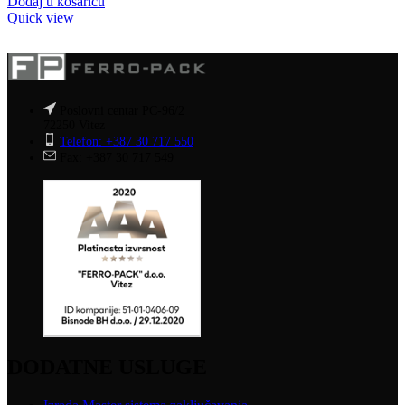
Dodaj u košaricu
Quick view
Poslovni centar PC-96/2
72250 Vitez
Telefon: +387 30 717 550
Fax: +387 30 717 549
DODATNE USLUGE