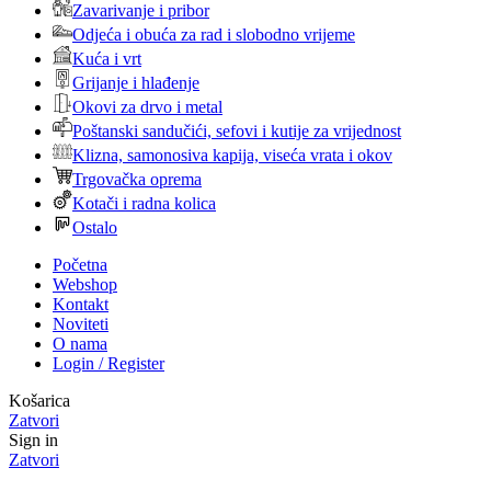
Zavarivanje i pribor
Odjeća i obuća za rad i slobodno vrijeme
Kuća i vrt
Grijanje i hlađenje
Okovi za drvo i metal
Poštanski sandučići, sefovi i kutije za vrijednost
Klizna, samonosiva kapija, viseća vrata i okov
Trgovačka oprema
Kotači i radna kolica
Ostalo
Početna
Webshop
Kontakt
Noviteti
O nama
Login / Register
Košarica
Zatvori
Sign in
Zatvori