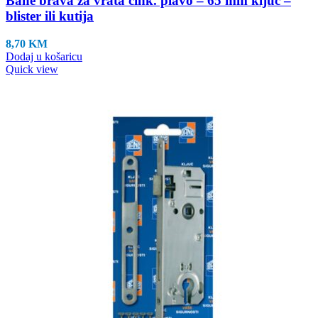
Bane brava za vrata cink. plavo – 65 mm ključ –
blister ili kutija
8,70
KM
Dodaj u košaricu
Quick view