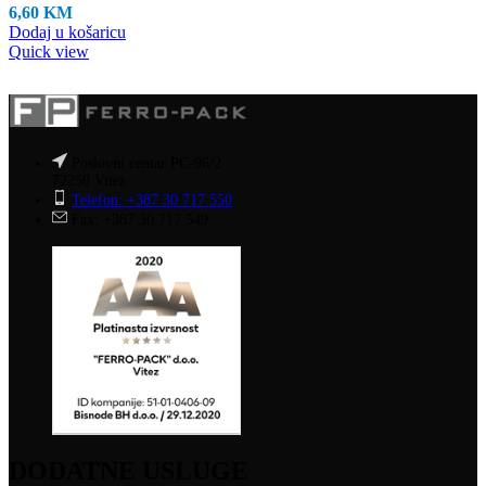
6,60
KM
Dodaj u košaricu
Quick view
Poslovni centar PC-96/2
72250 Vitez
Telefon: +387 30 717 550
Fax: +387 30 717 549
DODATNE USLUGE