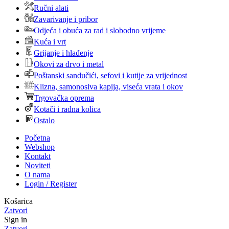
Ručni alati
Zavarivanje i pribor
Odjeća i obuća za rad i slobodno vrijeme
Kuća i vrt
Grijanje i hlađenje
Okovi za drvo i metal
Poštanski sandučići, sefovi i kutije za vrijednost
Klizna, samonosiva kapija, viseća vrata i okov
Trgovačka oprema
Kotači i radna kolica
Ostalo
Početna
Webshop
Kontakt
Noviteti
O nama
Login / Register
Košarica
Zatvori
Sign in
Zatvori