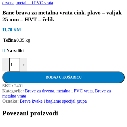
drvena, metalna i PVC vrata
Bane brava za metalna vrata cink. plavo – valjak
25 mm – HVT – čelik
11,70
KM
Težina
0,35 kg
Na zalihi
Bane brava za metalna vrata cink. plavo - valjak 25 mm - HVT - čelik
-
+
DODAJ U KOŠARICU
SKU:
2401
Kategorije:
Brave za drvena, metalna i PVC vrata
,
Brave za
metalna vrata
Oznaka:
Brave kvake i baglame specijal grupa
Povezani proizvodi