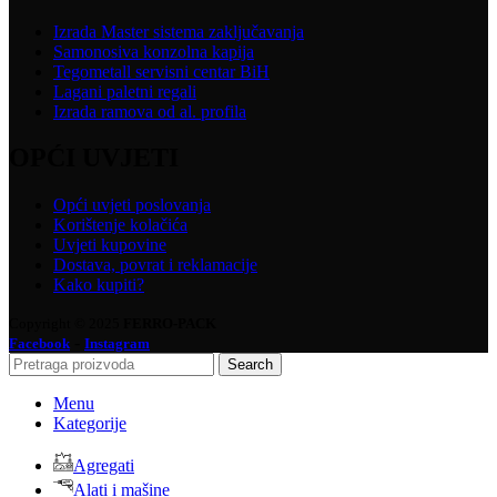
Izrada Master sistema zaključavanja
Samonosiva konzolna kapija
Tegometall servisni centar BiH
Lagani paletni regali
Izrada ramova od al. profila
OPĆI UVJETI
Opći uvjeti poslovanja
Korištenje kolačića
Uvjeti kupovine
Dostava, povrat i reklamacije
Kako kupiti?
Copyright © 2025
FERRO-PACK
-
Facebook
Instagram
Search
Menu
Kategorije
Agregati
Alati i mašine