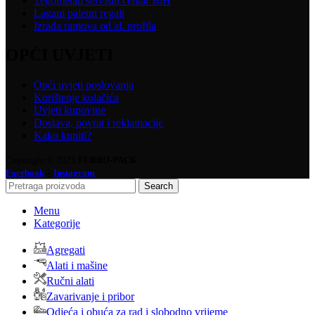
Tegometall servisni centar BiH
Lagani paletni regali
Izrada ramova od al. profila
OPĆI UVJETI
Opći uvjeti poslovanja
Korištenje kolačića
Uvjeti kupovine
Dostava, povrat i reklamacije
Kako kupiti?
Copyright © 2025
FERRO-PACK
-
Facebook
Instagram
Search
Menu
Kategorije
Agregati
Alati i mašine
Ručni alati
Zavarivanje i pribor
Odjeća i obuća za rad i slobodno vrijeme