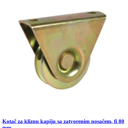
Kotač za kliznu kapiju sa zatvorenim nosačem, fi 80
mm