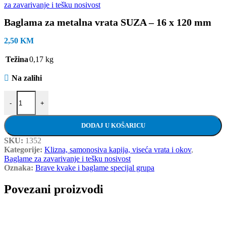
za zavarivanje i tešku nosivost
Baglama za metalna vrata SUZA – 16 x 120 mm
2,50
KM
Težina
0,17 kg
Na zalihi
Baglama za metalna vrata SUZA - 16 x 120 mm količina
-
+
DODAJ U KOŠARICU
SKU:
1352
Kategorije:
Klizna, samonosiva kapija, viseća vrata i okov
,
Baglame za zavarivanje i tešku nosivost
Oznaka:
Brave kvake i baglame specijal grupa
Povezani proizvodi