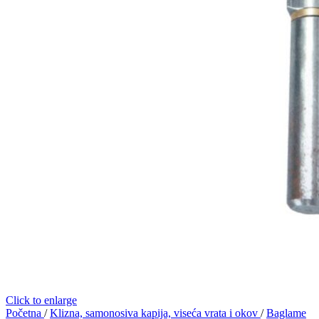
Click to enlarge
Početna
/
Klizna, samonosiva kapija, viseća vrata i okov
/
Baglame