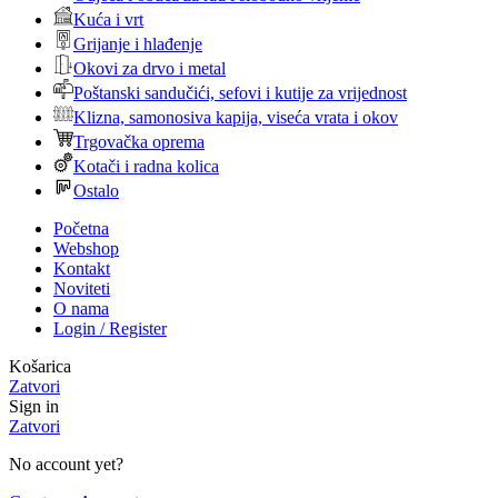
Kuća i vrt
Grijanje i hlađenje
Okovi za drvo i metal
Poštanski sandučići, sefovi i kutije za vrijednost
Klizna, samonosiva kapija, viseća vrata i okov
Trgovačka oprema
Kotači i radna kolica
Ostalo
Početna
Webshop
Kontakt
Noviteti
O nama
Login / Register
Košarica
Zatvori
Sign in
Zatvori
No account yet?