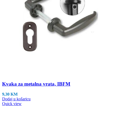
Kvaka za metalna vrata, IBFM
9,30
KM
Dodaj u košaricu
Quick view