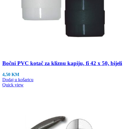
Bočni PVC kotač za kliznu kapiju, fi 42 x 50, bijeli
4,50
KM
Dodaj u košaricu
Quick view