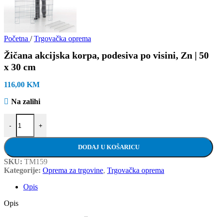
Početna
/
Trgovačka oprema
Žičana akcijska korpa, podesiva po visini, Zn | 50
x 30 cm
116,00
KM
Na zalihi
Žičana akcijska korpa, podesiva po visini, Zn | 50 x 30 cm količina
-
+
DODAJ U KOŠARICU
SKU:
TM159
Kategorije:
Oprema za trgovine
,
Trgovačka oprema
Opis
Opis