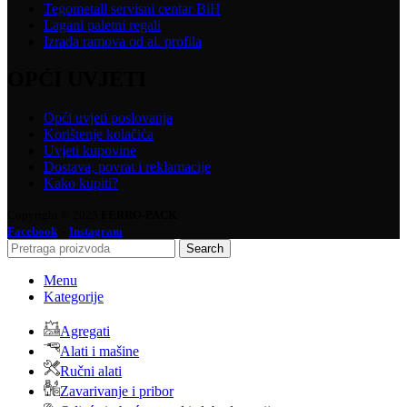
Tegometall servisni centar BiH
Lagani paletni regali
Izrada ramova od al. profila
OPĆI UVJETI
Opći uvjeti poslovanja
Korištenje kolačića
Uvjeti kupovine
Dostava, povrat i reklamacije
Kako kupiti?
Copyright © 2025
FERRO-PACK
-
Facebook
Instagram
Search
Menu
Kategorije
Agregati
Alati i mašine
Ručni alati
Zavarivanje i pribor