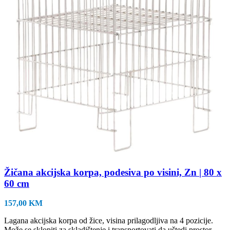
Žičana akcijska korpa, podesiva po visini, Zn | 80 x
60 cm
157,00
KM
Lagana akcijska korpa od žice, visina prilagodljiva na 4 pozicije.
Može se sklopiti za skladištenje i transportovati da uštedi prostor.