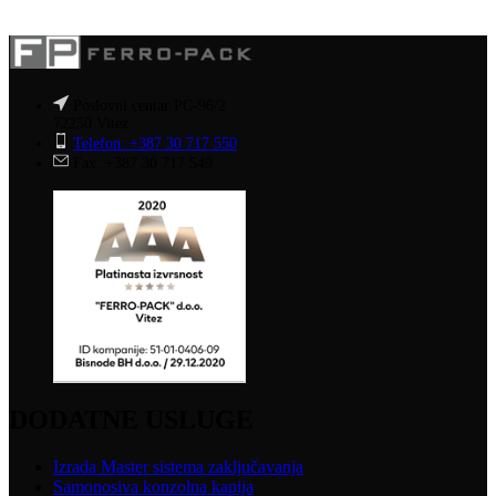
Poslovni centar PC-96/2
72250 Vitez
Telefon: +387 30 717 550
Fax: +387 30 717 549
DODATNE USLUGE
Izrada Master sistema zaključavanja
Samonosiva konzolna kapija