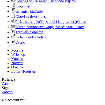
Odjeća i obuća za rad i slobodno vrijeme
Kuća i vrt
Grijanje i hlađenje
Okovi za drvo i metal
Poštanski sandučići, sefovi i kutije za vrijednost
Klizna, samonosiva kapija, viseća vrata i okov
Trgovačka oprema
Kotači i radna kolica
Ostalo
Početna
Webshop
Kontakt
Noviteti
O nama
Login / Register
Košarica
Zatvori
Sign in
Zatvori
No account yet?