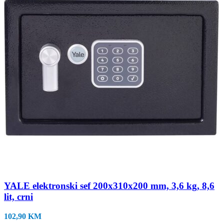
YALE elektronski sef 200x310x200 mm, 3,6 kg, 8,6
lit, crni
102,90
KM