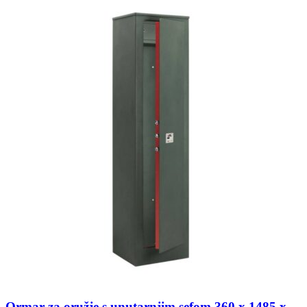
Ormar za oružje s unutarnjim sefom 360 x 1485 x