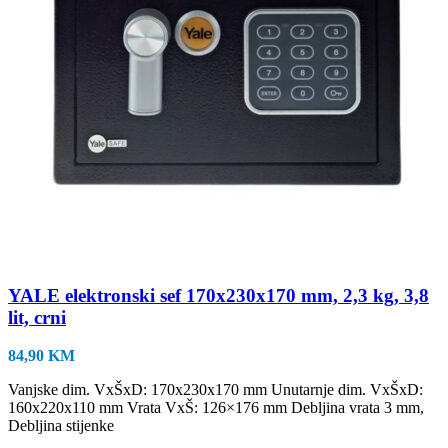
YALE elektronski sef 170x230x170 mm, 2,3 kg, 3,8
lit, crni
84,90
KM
Vanjske dim. VxŠxD: 170x230x170 mm Unutarnje dim. VxŠxD:
160x220x110 mm Vrata VxŠ: 126×176 mm Debljina vrata 3 mm,
Debljina stijenke