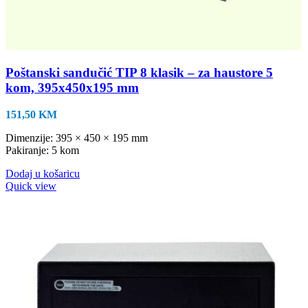
Poštanski sandučić TIP 8 klasik – za haustore 5
kom, 395x450x195 mm
151,50
KM
Dimenzije: 395 × 450 × 195 mm
Pakiranje: 5 kom
Dodaj u košaricu
Quick view