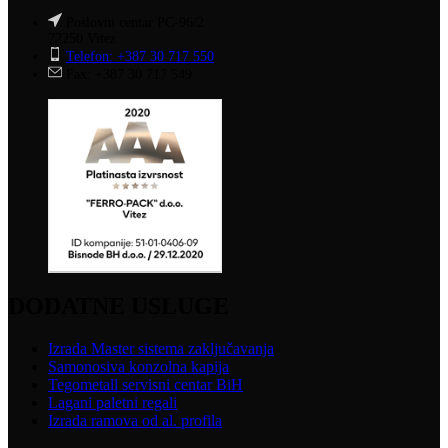
Poslovni centar PC-96/2
72250 Vitez
Telefon: +387 30 717 550
Fax: +387 30 717 549
DODATNE USLUGE
Izrada Master sistema zaključavanja
Samonosiva konzolna kapija
Tegometall servisni centar BiH
Lagani paletni regali
Izrada ramova od al. profila