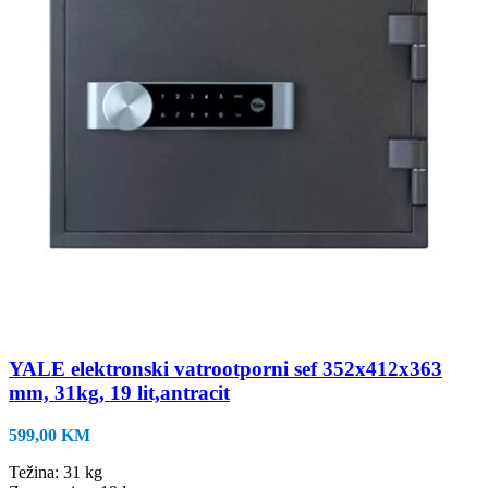
YALE elektronski vatrootporni sef 352x412x363
mm, 31kg, 19 lit,antracit
599,00
KM
Težina: 31 kg