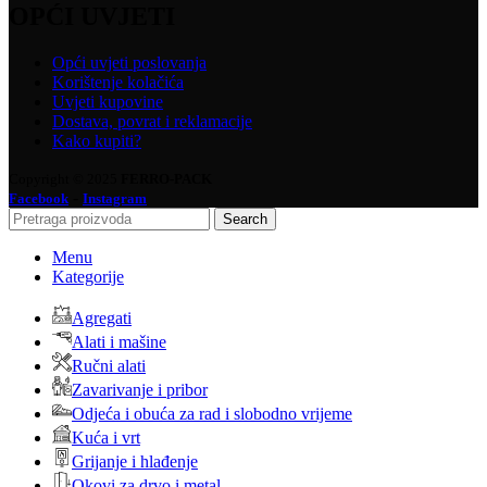
OPĆI UVJETI
Opći uvjeti poslovanja
Korištenje kolačića
Uvjeti kupovine
Dostava, povrat i reklamacije
Kako kupiti?
Copyright © 2025
FERRO-PACK
-
Facebook
Instagram
Search
Menu
Kategorije
Agregati
Alati i mašine
Ručni alati
Zavarivanje i pribor
Odjeća i obuća za rad i slobodno vrijeme
Kuća i vrt
Grijanje i hlađenje
Okovi za drvo i metal