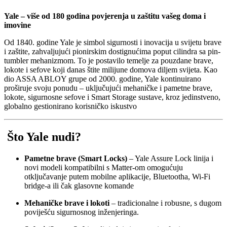
Yale – više od 180 godina povjerenja u zaštitu vašeg doma i
imovine
Od 1840. godine Yale je simbol sigurnosti i inovacija u svijetu brave
i zaštite, zahvaljujući pionirskim dostignućima poput cilindra sa pin-
tumbler mehanizmom. To je postavilo temelje za pouzdane brave,
lokote i sefove koji danas štite milijune domova diljem svijeta
.
Kao
dio ASSA ABLOY grupe od 2000. godine, Yale kontinuirano
proširuje svoju ponudu – uključujući mehaničke i pametne brave,
lokote, sigurnosne sefove i Smart Storage sustave, kroz jedinstveno,
globalno gestionirano korisničko iskustvo
Što Yale nudi?
Pametne brave (Smart Locks)
– Yale Assure Lock linija i
novi modeli kompatibilni s Matter-om omogućuju
otključavanje putem mobilne aplikacije, Bluetootha, Wi‑Fi
bridge-a ili čak glasovne komande
Mehaničke brave i lokoti
– tradicionalne i robusne, s dugom
poviješću sigurnosnog inženjeringa.