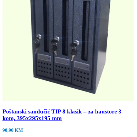
Poštanski sandučić TIP 8 klasik – za haustore 3
kom, 395x295x195 mm
90,90
KM