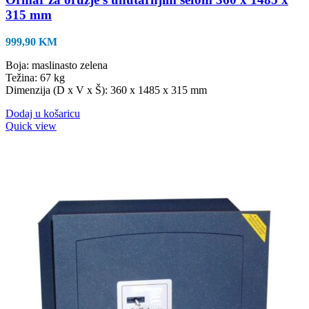
315 mm
999,90
KM
Boja: maslinasto zelena
Težina: 67 kg
Dimenzija (D x V x Š): 360 x 1485 x 315 mm
Dodaj u košaricu
Quick view