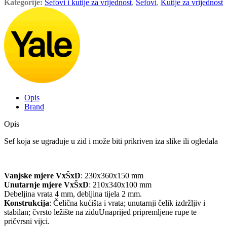
Kategorije:
Sefovi i kutije za vrijednost
,
Sefovi
,
Kutije za vrijednost
Opis
Brand
Opis
Sef koja se ugrađuje u zid i može biti prikriven iza slike ili ogledala
Vanjske mjere VxŠxD
: 230x360x150 mm
Unutarnje mjere VxŠxD
: 210x340x100 mm
Debeljina vrata 4 mm, debljina tijela 2 mm.
Konstrukcija
: Čelična kućišta i vrata; unutarnji čelik izdržljiv i
stabilan; čvrsto ležište na ziduUnaprijed pripremljene rupe te
pričvrsni vijci.