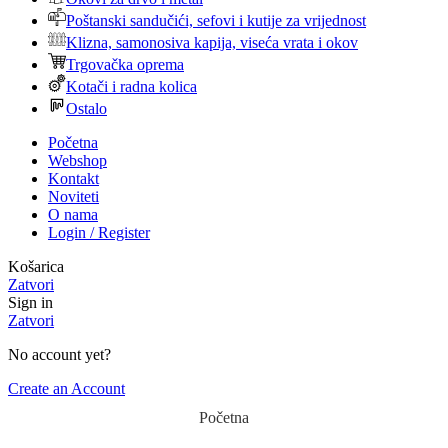
Poštanski sandučići, sefovi i kutije za vrijednost
Klizna, samonosiva kapija, viseća vrata i okov
Trgovačka oprema
Kotači i radna kolica
Ostalo
Početna
Webshop
Kontakt
Noviteti
O nama
Login / Register
Košarica
Zatvori
Sign in
Zatvori
No account yet?
Create an Account
Početna