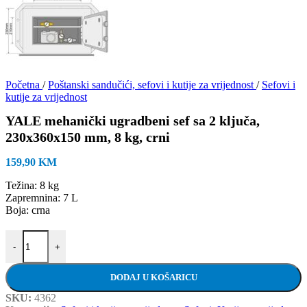
Početna
/
Poštanski sandučići, sefovi i kutije za vrijednost
/
Sefovi i
kutije za vrijednost
YALE mehanički ugradbeni sef sa 2 ključa,
230x360x150 mm, 8 kg, crni
159,90
KM
Težina: 8 kg
Zapremnina: 7 L
Boja: crna
YALE mehanički ugradbeni sef sa 2 ključa, 230x360x150 mm, 8 kg, c
-
+
DODAJ U KOŠARICU
SKU:
4362