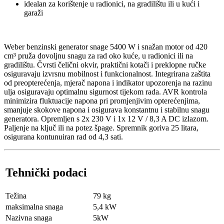
idealan za korištenje u radionici, na gradilištu ili u kući i
garaži
Weber benzinski generator snage 5400 W i snažan motor od 420
cm³ pruža dovoljnu snagu za rad oko kuće, u radionici ili na
gradilištu. Čvrsti čelični okvir, praktični kotači i preklopne ručke
osiguravaju izvrsnu mobilnost i funkcionalnost. Integrirana zaštita
od preopterećenja, mjerač napona i indikator upozorenja na razinu
ulja osiguravaju optimalnu sigurnost tijekom rada. AVR kontrola
minimizira fluktuacije napona pri promjenjivim opterećenjima,
smanjuje skokove napona i osigurava konstantnu i stabilnu snagu
generatora. Opremljen s 2x 230 V i 1x 12 V / 8,3 A DC izlazom.
Paljenje na ključ ili na potez špage. Spremnik goriva 25 litara,
osigurana kontunuiran rad od 4,3 sati.
Tehnički podaci
Težina
79 kg
maksimalna snaga
5,4 kW
Nazivna snaga
5kW