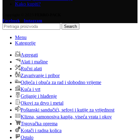
Kako kupiti?
Copyright © 2025
FERRO-PACK
-
Facebook
Instagram
Search
Menu
Kategorije
Agregati
Alati i mašine
Ručni alati
Zavarivanje i pribor
Odjeća i obuća za rad i slobodno vrijeme
Kuća i vrt
Grijanje i hlađenje
Okovi za drvo i metal
Poštanski sandučići, sefovi i kutije za vrijednost
Klizna, samonosiva kapija, viseća vrata i okov
Trgovačka oprema
Kotači i radna kolica
Ostalo