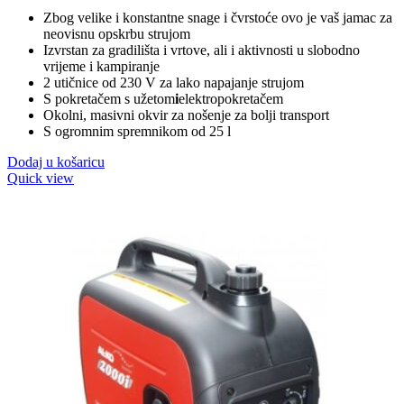
cijena
cijena
Zbog velike i konstantne snage i čvrstoće ovo je vaš jamac za
bila
je:
neovisnu opskrbu strujom
je:
1.559,00 KM.
Izvrstan za gradilišta i vrtove, ali i aktivnosti u slobodno
1.719,90 KM.
vrijeme i kampiranje
2 utičnice od 230 V za lako napajanje strujom
S pokretačem s užetom
i
elektropokretačem
Okolni, masivni okvir za nošenje za bolji transport
S ogromnim spremnikom od 25 l
Dodaj u košaricu
Quick view