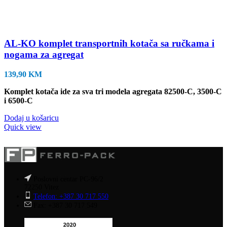
AL-KO komplet transportnih kotača sa ručkama i
nogama za agregat
139,90
KM
Komplet kotača ide za sva tri modela agregata 82500-C, 3500-C
i 6500-C
Dodaj u košaricu
Quick view
Poslovni centar PC-96/2
72250 Vitez
Telefon: +387 30 717 550
Fax: +387 30 717 549