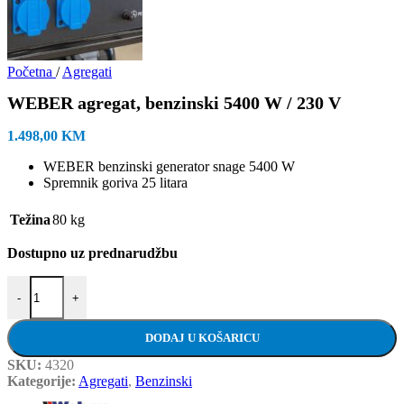
Početna
/
Agregati
WEBER agregat, benzinski 5400 W / 230 V
1.498,00
KM
WEBER benzinski generator snage 5400 W
Spremnik goriva 25 litara
Težina
80 kg
Dostupno uz prednarudžbu
WEBER agregat, benzinski 5400 W / 230 V količina
-
+
DODAJ U KOŠARICU
SKU:
4320
Kategorije:
Agregati
,
Benzinski