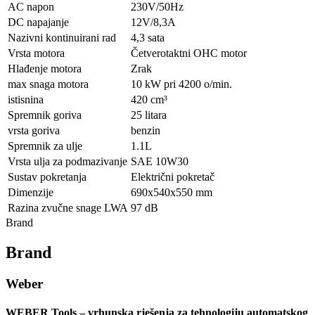
AC napon
230V/50Hz
DC napajanje
12V/8,3A
Nazivni kontinuirani rad
4,3 sata
Vrsta motora
Četverotaktni OHC motor
Hlađenje motora
Zrak
max snaga motora
10 kW pri 4200 o/min.
istisnina
420 cm³
Spremnik goriva
25 litara
vrsta goriva
benzin
Spremnik za ulje
1.1L
Vrsta ulja za podmazivanje
SAE 10W30
Sustav pokretanja
Električni pokretač
Dimenzije
690x540x550 mm
Razina zvučne snage LWA
97 dB
Brand
Brand
Weber
WEBER Tools – vrhunska rješenja za tehnologiju automatskog