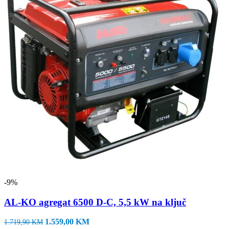
-9%
AL-KO agregat 6500 D-C, 5,5 kW na ključ
Izvorna
Trenutna
1.559,00
KM
1.719,90
KM