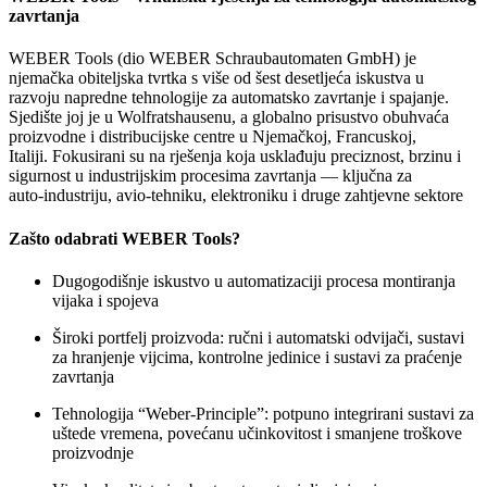
zavrtanja
WEBER Tools (dio WEBER Schraubautomaten GmbH) je
njemačka obiteljska tvrtka s više od šest desetljeća iskustva u
razvoju napredne tehnologije za automatsko zavrtanje i spajanje.
Sjedište joj je u Wolfratshausenu, a globalno prisustvo obuhvaća
proizvodne i distribucijske centre u Njemačkoj, Francuskoj,
Italiji.
Fokusirani su na rješenja koja usklađuju preciznost, brzinu i
sigurnost u industrijskim procesima zavrtanja — ključna za
auto‑industriju, avio‑tehniku, elektroniku i druge zahtjevne sektore
Zašto odabrati WEBER Tools?
Dugogodišnje iskustvo u automatizaciji procesa montiranja
vijaka i spojeva
Široki portfelj proizvoda: ručni i automatski odvijači, sustavi
za hranjenje vijcima, kontrolne jedinice i sustavi za praćenje
zavrtanja
Tehnologija “Weber‑Principle”: potpuno integrirani sustavi za
uštede vremena, povećanu učinkovitost i smanjene troškove
proizvodnje