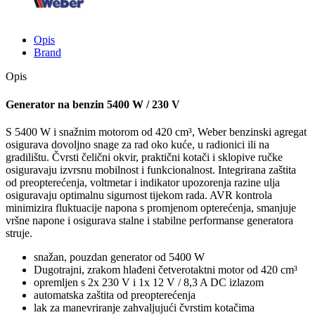
Opis
Brand
Opis
Generator na benzin 5400 W / 230 V
S 5400 W i snažnim motorom od 420 cm³, Weber benzinski agregat
osigurava dovoljno snage za rad oko kuće, u radionici ili na
gradilištu. Čvrsti čelični okvir, praktični kotači i sklopive ručke
osiguravaju izvrsnu mobilnost i funkcionalnost. Integrirana zaštita
od preopterećenja, voltmetar i indikator upozorenja razine ulja
osiguravaju optimalnu sigurnost tijekom rada. AVR kontrola
minimizira fluktuacije napona s promjenom opterećenja, smanjuje
vršne napone i osigurava stalne i stabilne performanse generatora
struje.
snažan, pouzdan generator od 5400 W
Dugotrajni, zrakom hlađeni četverotaktni motor od 420 cm³
opremljen s 2x 230 V i 1x 12 V / 8,3 A DC izlazom
automatska zaštita od preopterećenja
lak za manevriranje zahvaljujući čvrstim kotačima