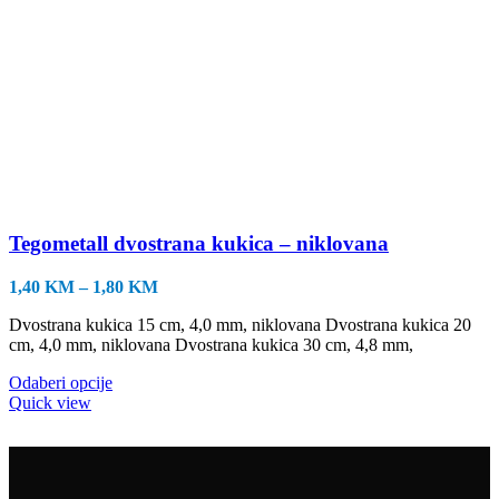
Tegometall dvostrana kukica – niklovana
Raspon
1,40
KM
–
1,80
KM
cijena:
Dvostrana kukica 15 cm, 4,0 mm, niklovana Dvostrana kukica 20
od
cm, 4,0 mm, niklovana Dvostrana kukica 30 cm, 4,8 mm,
1,40 KM
do
Ovaj
Odaberi opcije
1,80 KM
proizvod
Quick view
ima
više
varijanti.
Opcije