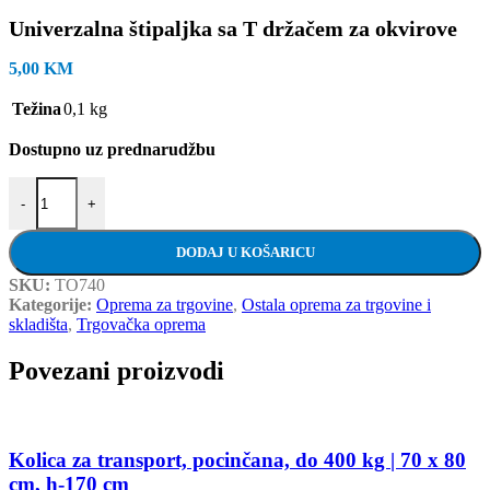
Univerzalna štipaljka sa T držačem za okvirove
5,00
KM
Težina
0,1 kg
Dostupno uz prednarudžbu
Univerzalna štipaljka sa T držačem za okvirove količina
-
+
DODAJ U KOŠARICU
SKU:
TO740
Kategorije:
Oprema za trgovine
,
Ostala oprema za trgovine i
skladišta
,
Trgovačka oprema
Povezani proizvodi
Kolica za transport, pocinčana, do 400 kg | 70 x 80
cm, h-170 cm