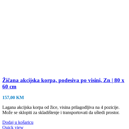
Žičana akcijska korpa, podesiva po visini, Zn | 80 x
60 cm
157,00
KM
Lagana akcijska korpa od žice, visina prilagodljiva na 4 pozicije.
Može se sklopiti za skladištenje i transportovati da uštedi prostor.
Dodaj u košaricu
Quick view