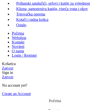
Poštanski sandučići, sefovi i kutije za vrijednost
Klizna, samonosiva kapija, viseća vrata i okov
Trgovačka oprema
Kotači i radna kolica
Ostalo
Početna
Webshop
Kontakt
Noviteti
O nama
Login / Register
Košarica
Zatvori
Sign in
Zatvori
No account yet?
Create an Account
Početna