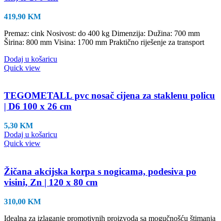
419,90
KM
Premaz: cink Nosivost: do 400 kg Dimenzija: Dužina: 700 mm
Širina: 800 mm Visina: 1700 mm Praktično riješenje za transport
Dodaj u košaricu
Quick view
TEGOMETALL pvc nosač cijena za staklenu policu
| D6 100 x 26 cm
5,30
KM
Dodaj u košaricu
Quick view
Žičana akcijska korpa s nogicama, podesiva po
visini, Zn | 120 x 80 cm
310,00
KM
Idealna za izlaganje promotivnih proizvoda sa mogučnošću štimanja