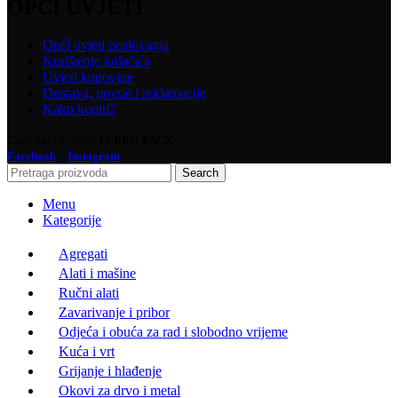
OPĆI UVJETI
Opći uvjeti poslovanja
Korištenje kolačića
Uvjeti kupovine
Dostava, povrat i reklamacije
Kako kupiti?
Copyright © 2025
FERRO-PACK
-
Facebook
Instagram
Search
Menu
Kategorije
Agregati
Alati i mašine
Ručni alati
Zavarivanje i pribor
Odjeća i obuća za rad i slobodno vrijeme
Kuća i vrt
Grijanje i hlađenje
Okovi za drvo i metal