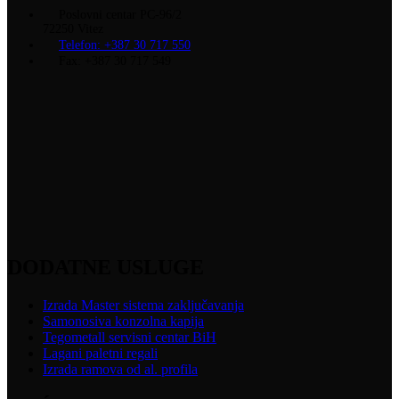
se
Poslovni centar PC-96/2
mogu
72250 Vitez
odabrati
Telefon: +387 30 717 550
na
Fax: +387 30 717 549
stranici
proizvoda
DODATNE USLUGE
Izrada Master sistema zaključavanja
Samonosiva konzolna kapija
Tegometall servisni centar BiH
Lagani paletni regali
Izrada ramova od al. profila