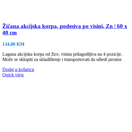
Žičana akcijska korpa, podesiva po visini, Zn | 60 x
40 cm
134,00
KM
Lagana akcijska korpa od žice, visina prilagodljiva na 4 pozicije.
Može se sklopiti za skladištenje i transportovati da uštedi prostor.
Dodaj u košaricu
Quick view