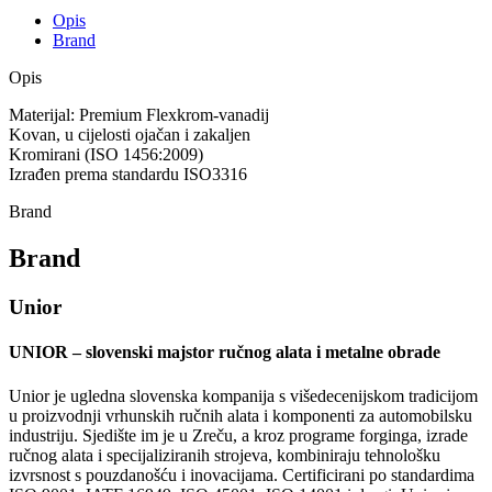
Opis
Brand
Opis
Materijal: Premium Flexkrom-vanadij
Kovan, u cijelosti ojačan i zakaljen
Kromirani (ISO 1456:2009)
Izrađen prema standardu ISO3316
Brand
Brand
Unior
UNIOR – slovenski majstor ručnog alata i metalne obrade
Unior je ugledna slovenska kompanija s višedecenijskom tradicijom
u proizvodnji vrhunskih ručnih alata i komponenti za automobilsku
industriju. Sjedište im je u Zreču, a kroz programe forginga, izrade
ručnog alata i specijaliziranih strojeva, kombiniraju tehnološku
izvrsnost s pouzdanošću i inovacijama. Certificirani po standardima