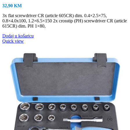
32,90
KM
3x flat screwdriver CR (article 605CR) dim. 0.4×2.5×75,
0.8×4.0x100, 1.2×6.5×150 2x crosstip (PH) screwdriver CR (article
615CR) dim. PH 1×80,
Dodaj u košaricu
Quick view