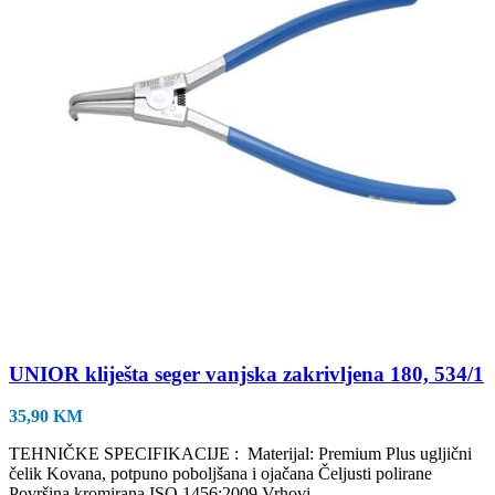
UNIOR kliješta seger vanjska zakrivljena 180, 534/1
35,90
KM
TEHNIČKE SPECIFIKACIJE : Materijal: Premium Plus ugljični
čelik Kovana, potpuno poboljšana i ojačana Čeljusti polirane
Površina kromirana ISO 1456:2009 Vrhovi