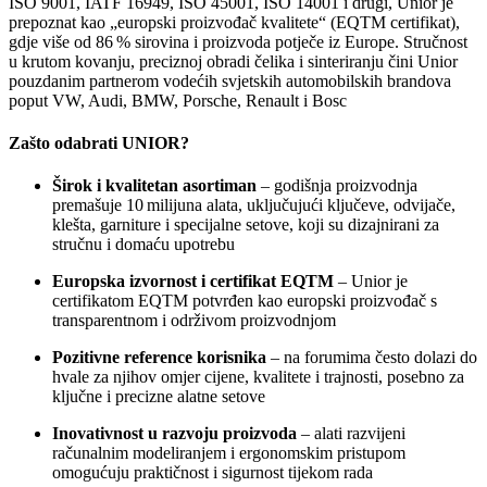
ISO 9001, IATF 16949, ISO 45001, ISO 14001 i drugi, Unior je
prepoznat kao „europski proizvođač kvalitete“ (EQTM certifikat),
gdje više od 86 % sirovina i proizvoda potječe iz Europe. Stručnost
u krutom kovanju, preciznoj obradi čelika i sinteriranju čini Unior
pouzdanim partnerom vodećih svjetskih automobilskih brandova
poput VW, Audi, BMW, Porsche, Renault i Bosc
Zašto odabrati UNIOR?
Širok i kvalitetan asortiman
– godišnja proizvodnja
premašuje 10 milijuna alata, uključujući ključeve, odvijače,
klešta, garniture i specijalne setove, koji su dizajnirani za
stručnu i domaću upotrebu
Europska izvornost i certifikat EQTM
– Unior je
certifikatom EQTM potvrđen kao europski proizvođač s
transparentnom i održivom proizvodnjom
Pozitivne reference korisnika
– na forumima često dolazi do
hvale za njihov omjer cijene, kvalitete i trajnosti, posebno za
ključne i precizne alatne setove
Inovativnost u razvoju proizvoda
– alati razvijeni
računalnim modeliranjem i ergonomskim pristupom
omogućuju praktičnost i sigurnost tijekom rada