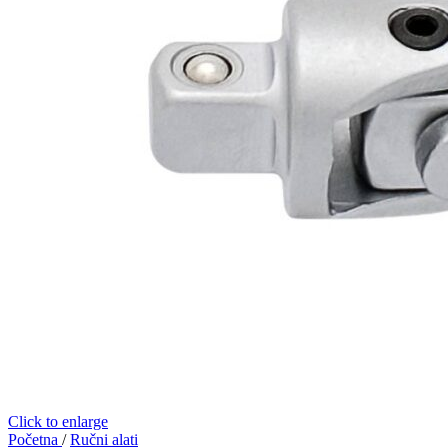
Click to enlarge
Početna
/
Ručni alati