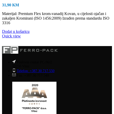
31,90
KM
Materijal: Premium Flex krom-vanadij Kovan, u cijelosti ojačan i
zakaljen Kromirani (ISO 1456:2009) Izrađen prema standardu ISO
3316
Dodaj u košaricu
Quick view
Poslovni centar PC-96/2
72250 Vitez
Telefon: +387 30 717 550
Fax: +387 30 717 549