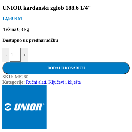
UNIOR kardanski zglob 188.6 1/4″
12,90
KM
Težina
0,3 kg
Dostupno uz prednarudžbu
UNIOR kardanski zglob 188.6 1/4" količina
-
+
DODAJ U KOŠARICU
SKU:
M6260
Kategorije:
Ručni alati
,
Ključevi i kliješta