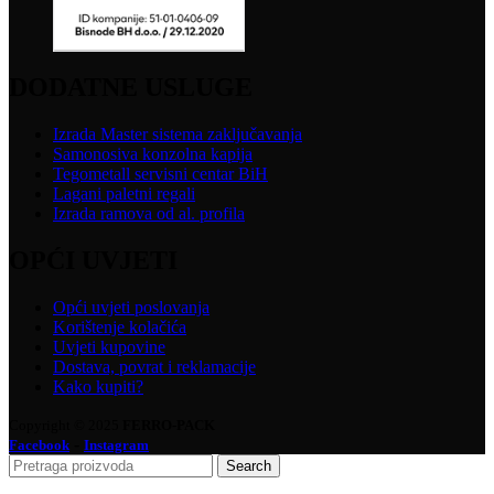
DODATNE USLUGE
Izrada Master sistema zaključavanja
Samonosiva konzolna kapija
Tegometall servisni centar BiH
Lagani paletni regali
Izrada ramova od al. profila
OPĆI UVJETI
Opći uvjeti poslovanja
Korištenje kolačića
Uvjeti kupovine
Dostava, povrat i reklamacije
Kako kupiti?
Copyright © 2025
FERRO-PACK
-
Facebook
Instagram
Search