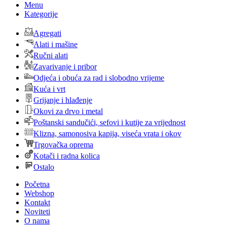
Menu
Kategorije
Agregati
Alati i mašine
Ručni alati
Zavarivanje i pribor
Odjeća i obuća za rad i slobodno vrijeme
Kuća i vrt
Grijanje i hlađenje
Okovi za drvo i metal
Poštanski sandučići, sefovi i kutije za vrijednost
Klizna, samonosiva kapija, viseća vrata i okov
Trgovačka oprema
Kotači i radna kolica
Ostalo
Početna
Webshop
Kontakt
Noviteti
O nama