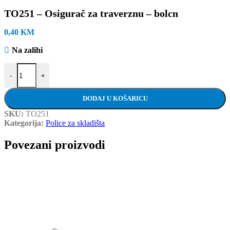
TO251 – Osigurač za traverznu – bolcn
0,40
KM
Na zalihi
TO251 - Osigurač za traverznu - bolcn količina
-
+
DODAJ U KOŠARICU
SKU:
TO251
Kategorija:
Police za skladišta
Povezani proizvodi