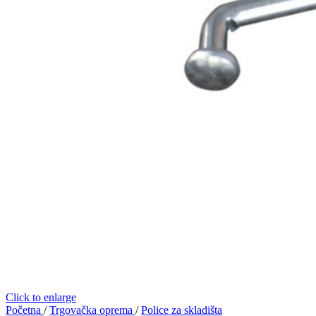
Click to enlarge
Početna
/
Trgovačka oprema
/
Police za skladišta