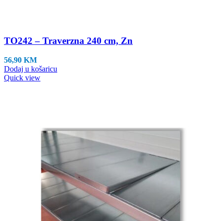
TO242 – Traverzna 240 cm, Zn
56,90
KM
Dodaj u košaricu
Quick view