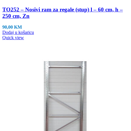
TO252 – Nosivi ram za regale (stup) l – 60 cm, h –
250 cm, Zn
90,00
KM
Dodaj u košaricu
Quick view