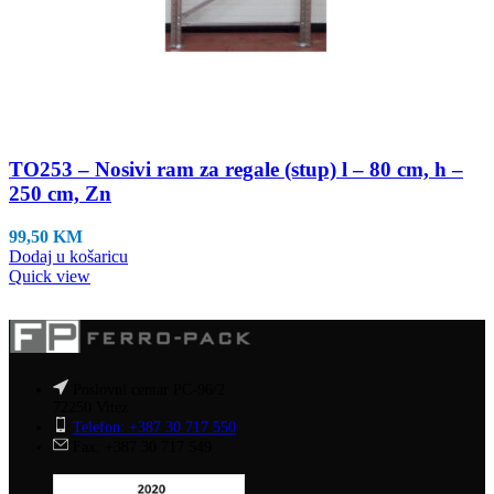
TO253 – Nosivi ram za regale (stup) l – 80 cm, h –
250 cm, Zn
99,50
KM
Dodaj u košaricu
Quick view
Poslovni centar PC-96/2
72250 Vitez
Telefon: +387 30 717 550
Fax: +387 30 717 549