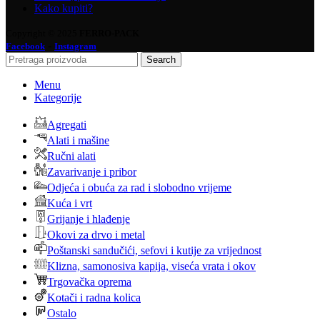
Kako kupiti?
Copyright © 2025
FERRO-PACK
-
Facebook
Instagram
Search
Menu
Kategorije
Agregati
Alati i mašine
Ručni alati
Zavarivanje i pribor
Odjeća i obuća za rad i slobodno vrijeme
Kuća i vrt
Grijanje i hlađenje
Okovi za drvo i metal
Poštanski sandučići, sefovi i kutije za vrijednost
Klizna, samonosiva kapija, viseća vrata i okov
Trgovačka oprema
Kotači i radna kolica
Ostalo