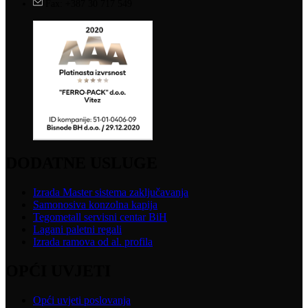
Fax: +387 30 717 549
DODATNE USLUGE
Izrada Master sistema zaključavanja
Samonosiva konzolna kapija
Tegometall servisni centar BiH
Lagani paletni regali
Izrada ramova od al. profila
OPĆI UVJETI
Opći uvjeti poslovanja