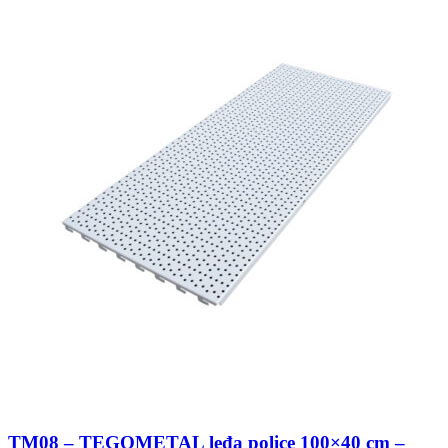
TM08 – TEGOMETAL leđa police 100×40 cm –