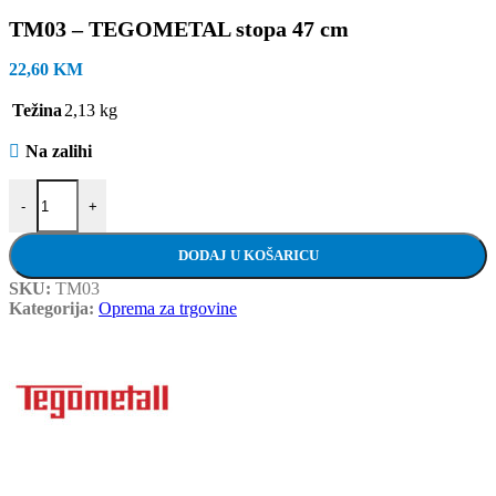
TM03 – TEGOMETAL stopa 47 cm
22,60
KM
Težina
2,13 kg
Na zalihi
TM03 - TEGOMETAL stopa 47 cm količina
-
+
DODAJ U KOŠARICU
SKU:
TM03
Kategorija:
Oprema za trgovine