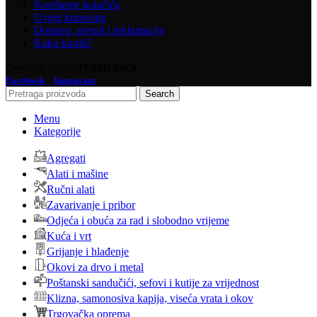
Korištenje kolačića
Uvjeti kupovine
Dostava, povrat i reklamacije
Kako kupiti?
Copyright © 2025
FERRO-PACK
-
Facebook
Instagram
Search
Menu
Kategorije
Agregati
Alati i mašine
Ručni alati
Zavarivanje i pribor
Odjeća i obuća za rad i slobodno vrijeme
Kuća i vrt
Grijanje i hlađenje
Okovi za drvo i metal
Poštanski sandučići, sefovi i kutije za vrijednost
Klizna, samonosiva kapija, viseća vrata i okov
Trgovačka oprema