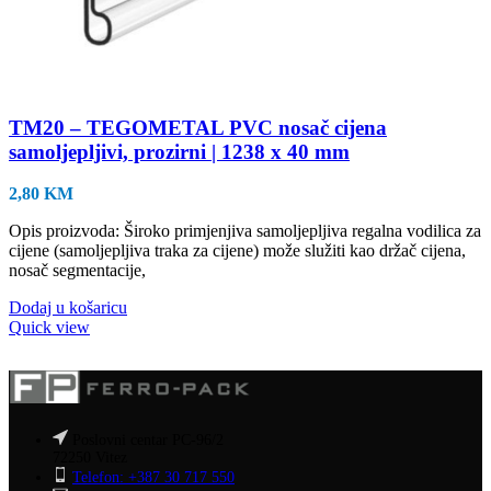
TM20 – TEGOMETAL PVC nosač cijena
samoljepljivi, prozirni | 1238 x 40 mm
2,80
KM
Opis proizvoda: Široko primjenjiva samoljepljiva regalna vodilica za
cijene (samoljepljiva traka za cijene) može služiti kao držač cijena,
nosač segmentacije,
Dodaj u košaricu
Quick view
Poslovni centar PC-96/2
72250 Vitez
Telefon: +387 30 717 550