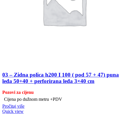
03 – Zidna polica h200 I 100 ( pod 57 + 47) puna
leđa 50+40 + perforirana leđa 3×40 cm
Pozovi za cijenu
Cijena po dužnom metru +PDV
Pročitaj više
Quick view