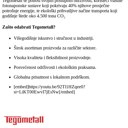
Tegometall se ponosi svojim pristupom održivosti, koristeći vlastite
fotonaponske sustave koji pokrivaju 40% njihove prosječne
potrošnje energije, te ekološki prihvatljive načine transporta koji
godišnje štede oko 4.500 tona CO₂
Zašto odabrati Tegometall?
Višegodišnje iskustvo i stručnost u industriji.
Širok asortiman proizvoda za različite sektore.
Visoka kvaliteta i fleksibilnost proizvodnje.
Posvećenost održivosti i ekološkim praksama.
Globalna prisutnost s lokalnom podrškom.
[embed]https://youtu.be/92Tl1HZqee0?
si=LiKT00EwvI7jEsNw[/embed]