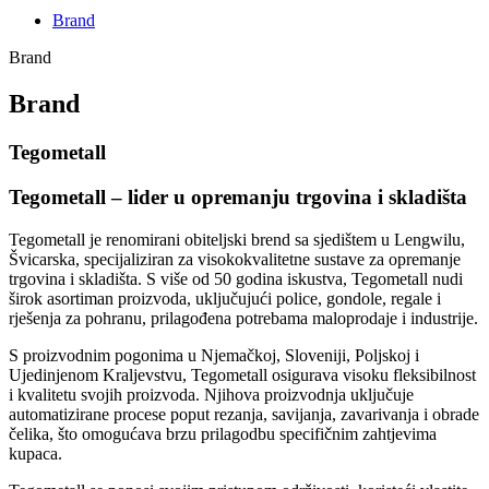
Brand
Brand
Brand
Tegometall
Tegometall – lider u opremanju trgovina i skladišta
Tegometall je renomirani obiteljski brend sa sjedištem u Lengwilu,
Švicarska, specijaliziran za visokokvalitetne sustave za opremanje
trgovina i skladišta.
S više od 50 godina iskustva, Tegometall nudi
širok asortiman proizvoda, uključujući police, gondole, regale i
rješenja za pohranu, prilagođena potrebama maloprodaje i industrije.
S proizvodnim pogonima u Njemačkoj, Sloveniji, Poljskoj i
Ujedinjenom Kraljevstvu, Tegometall osigurava visoku fleksibilnost
i kvalitetu svojih proizvoda.
Njihova proizvodnja uključuje
automatizirane procese poput rezanja, savijanja, zavarivanja i obrade
čelika, što omogućava brzu prilagodbu specifičnim zahtjevima
kupaca.