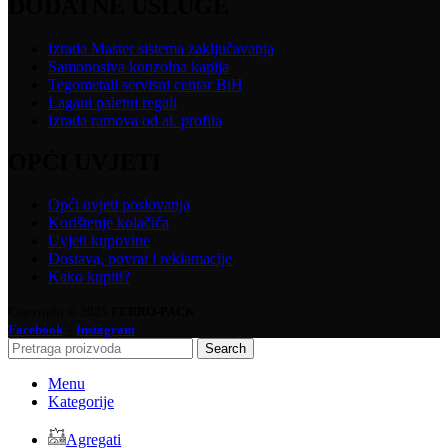
DODATNE USLUGE
Izrada Master sistema zaključavanja
Samonosiva konzolna kapija
Tegometall servisni centar BiH
Lagani paletni regali
Izrada ramova od al. profila
OPĆI UVJETI
Opći uvjeti poslovanja
Korištenje kolačića
Uvjeti kupovine
Dostava, povrat i reklamacije
Kako kupiti?
Copyright © 2025
FERRO-PACK
-
Facebook
Instagram
Search
Menu
Kategorije
Agregati