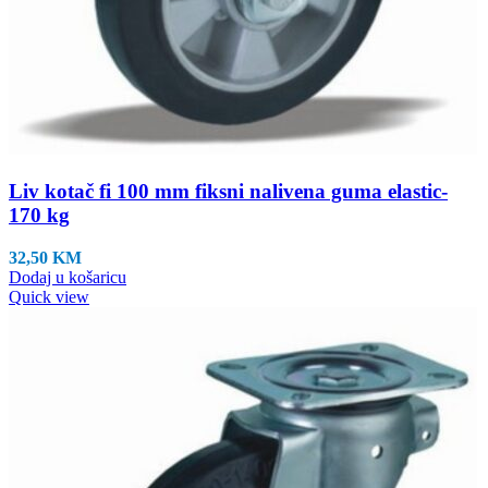
Liv kotač fi 100 mm fiksni nalivena guma elastic-
170 kg
32,50
KM
Dodaj u košaricu
Quick view