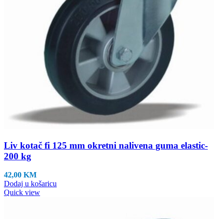
Liv kotač fi 125 mm okretni nalivena guma elastic-
200 kg
42,00
KM
Dodaj u košaricu
Quick view