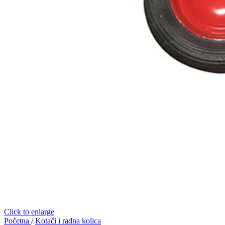
Click to enlarge
Početna
/
Kotači i radna kolica