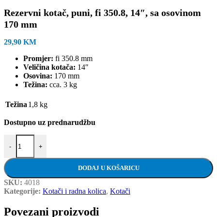
Rezervni kotač, puni, fi 350.8, 14″, sa osovinom
170 mm
29,90
KM
Promjer:
fi 350.8 mm
Veličina kotača:
14″
Osovina:
170 mm
Težina:
cca. 3 kg
Težina
1,8 kg
Dostupno uz prednarudžbu
Rezervni kotač, puni, fi 350.8, 14", sa osovinom 170 mm količina
-
+
DODAJ U KOŠARICU
SKU:
4018
Kategorije:
Kotači i radna kolica
,
Kotači
Povezani proizvodi