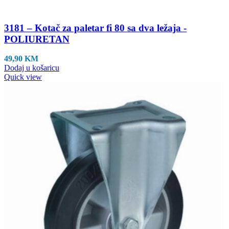
3181 – Kotač za paletar fi 80 sa dva ležaja -
POLIURETAN
49,90
KM
Dodaj u košaricu
Quick view