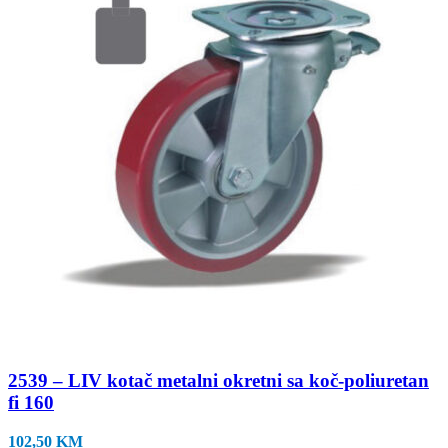
2539 – LIV kotač metalni okretni sa koč-poliuretan
fi 160
102,50
KM