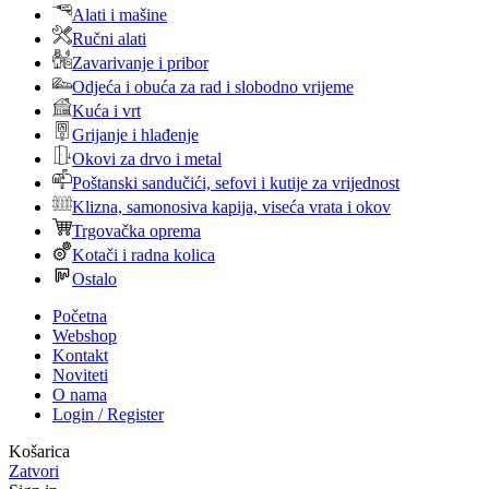
Alati i mašine
Ručni alati
Zavarivanje i pribor
Odjeća i obuća za rad i slobodno vrijeme
Kuća i vrt
Grijanje i hlađenje
Okovi za drvo i metal
Poštanski sandučići, sefovi i kutije za vrijednost
Klizna, samonosiva kapija, viseća vrata i okov
Trgovačka oprema
Kotači i radna kolica
Ostalo
Početna
Webshop
Kontakt
Noviteti
O nama
Login / Register
Košarica
Zatvori