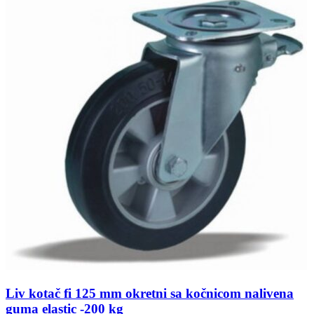
Liv kotač fi 125 mm okretni sa kočnicom nalivena
guma elastic -200 kg