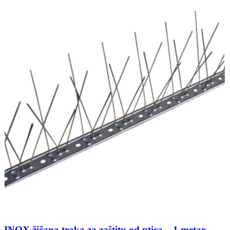
INOX žičana traka za zaštitu od ptica – 1 metar