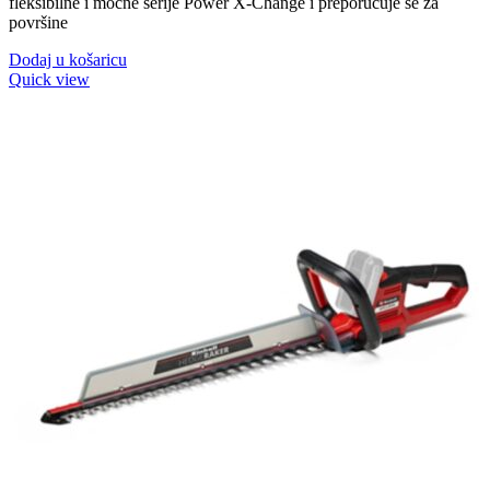
fleksibilne i moćne serije Power X-Change i preporučuje se za
površine
Dodaj u košaricu
Quick view