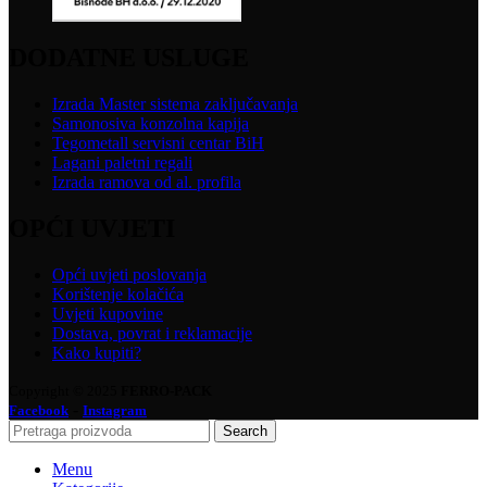
DODATNE USLUGE
Izrada Master sistema zaključavanja
Samonosiva konzolna kapija
Tegometall servisni centar BiH
Lagani paletni regali
Izrada ramova od al. profila
OPĆI UVJETI
Opći uvjeti poslovanja
Korištenje kolačića
Uvjeti kupovine
Dostava, povrat i reklamacije
Kako kupiti?
Copyright © 2025
FERRO-PACK
-
Facebook
Instagram
Search
Menu