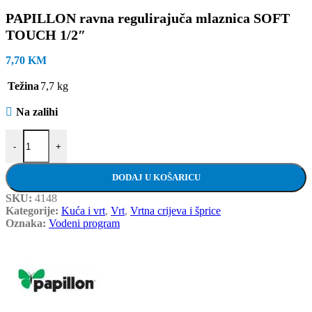
PAPILLON ravna regulirajuča mlaznica SOFT
TOUCH 1/2″
7,70
KM
Težina
7,7 kg
Na zalihi
PAPILLON ravna regulirajuča mlaznica SOFT TOUCH 1/2" količin
-
+
DODAJ U KOŠARICU
SKU:
4148
Kategorije:
Kuća i vrt
,
Vrt
,
Vrtna crijeva i šprice
Oznaka:
Vodeni program