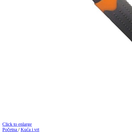
Click to enlarge
Početna
/
Kuća i vrt