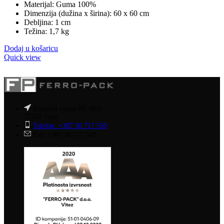
Materijal: Guma 100%
je:
14,90 KM.
Dimenzija (dužina x širina): 60 x 60 cm
17,90 KM.
Debljina: 1 cm
Težina: 1,7 kg
Dodaj u košaricu
Quick view
Poslovni centar PC-96/2
72250 Vitez
Telefon: +387 30 717 550
Fax: +387 30 717 549