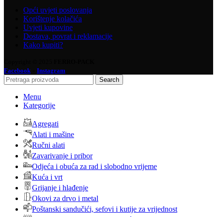
Opći uvjeti poslovanja
Korištenje kolačića
Uvjeti kupovine
Dostava, povrat i reklamacije
Kako kupiti?
Copyright © 2025
FERRO-PACK
-
Facebook
Instagram
Search
Menu
Kategorije
Agregati
Alati i mašine
Ručni alati
Zavarivanje i pribor
Odjeća i obuća za rad i slobodno vrijeme
Kuća i vrt
Grijanje i hlađenje
Okovi za drvo i metal
Poštanski sandučići, sefovi i kutije za vrijednost