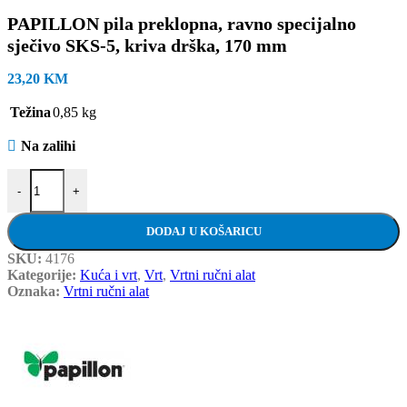
PAPILLON pila preklopna, ravno specijalno
sječivo SKS-5, kriva drška, 170 mm
23,20
KM
Težina
0,85 kg
Na zalihi
PAPILLON pila preklopna, ravno specijalno sječivo SKS-5, kriva dr
-
+
DODAJ U KOŠARICU
SKU:
4176
Kategorije:
Kuća i vrt
,
Vrt
,
Vrtni ručni alat
Oznaka:
Vrtni ručni alat