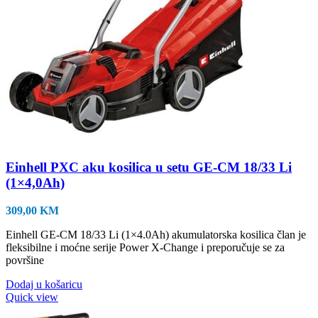
Einhell PXC aku kosilica u setu GE-CM 18/33 Li
(1×4,0Ah)
309,00
KM
Einhell GE-CM 18/33 Li (1×4.0Ah) akumulatorska kosilica član je
fleksibilne i moćne serije Power X-Change i preporučuje se za
površine
Dodaj u košaricu
Quick view