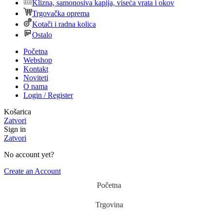
Klizna, samonosiva kapija, viseća vrata i okov
Trgovačka oprema
Kotači i radna kolica
Ostalo
Početna
Webshop
Kontakt
Noviteti
O nama
Login / Register
Košarica
Zatvori
Sign in
Zatvori
No account yet?
Create an Account
Početna
Trgovina