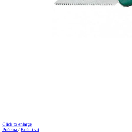
Click to enlarge
Početna
/
Kuća i vrt