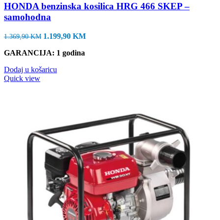
HONDA benzinska kosilica HRG 466 SKEP –
samohodna
Izvorna
Trenutna
1.199,90
KM
1.369,90
KM
cijena
cijena
GARANCIJA: 1 godina
bila
je:
je:
1.199,90 KM.
Dodaj u košaricu
1.369,90 KM.
Quick view