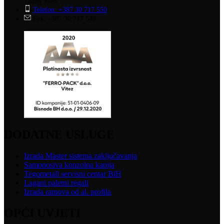
72250 Vitez
Telefon: +387 30 717 550
Fax: +387 30 717 549
DODATNE USLUGE
Izrada Master sistema zaključavanja
Samonosiva konzolna kapija
Tegometall servisni centar BiH
Lagani paletni regali
Izrada ramova od al. profila
OPĆI UVJETI