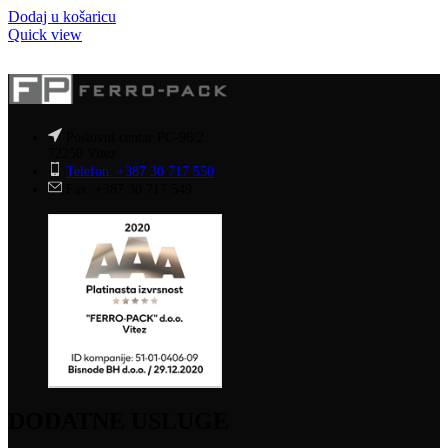
Dodaj u košaricu
Quick view
Poslovni centar PC-96/2
72250 Vitez
Telefon: +387 30 717 550
Fax: +387 30 717 549
DODATNE USLUGE