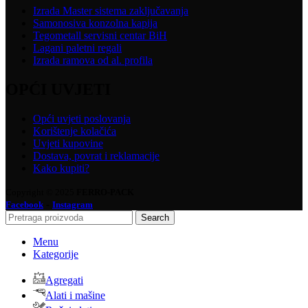
Izrada Master sistema zaključavanja
Samonosiva konzolna kapija
Tegometall servisni centar BiH
Lagani paletni regali
Izrada ramova od al. profila
OPĆI UVJETI
Opći uvjeti poslovanja
Korištenje kolačića
Uvjeti kupovine
Dostava, povrat i reklamacije
Kako kupiti?
Copyright © 2025
FERRO-PACK
-
Facebook
Instagram
Search
Menu
Kategorije
Agregati
Alati i mašine