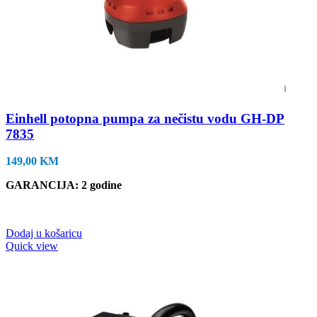
Einhell potopna pumpa za nečistu vodu GH-DP
7835
149,00
KM
GARANCIJA
: 2 godine
Dodaj u košaricu
Quick view