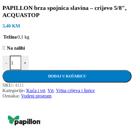
PAPILLON brza spojnica slavina – crijevo 5/8″,
ACQUASTOP
3,40
KM
Težina
0,1 kg
Na zalihi
PAPILLON brza spojnica slavina - crijevo 5/8", ACQUASTOP količ
-
+
DODAJ U KOŠARICU
SKU:
4111
Kategorije:
Kuća i vrt
,
Vrt
,
Vrtna crijeva i šprice
Oznaka:
Vodeni program