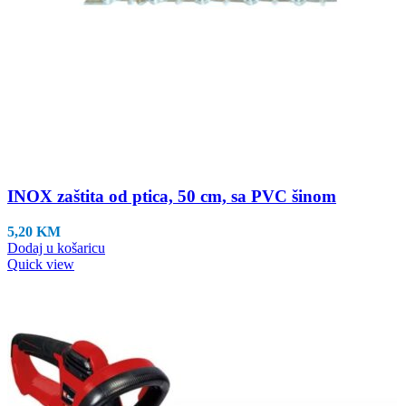
INOX zaštita od ptica, 50 cm, sa PVC šinom
5,20
KM
Dodaj u košaricu
Quick view