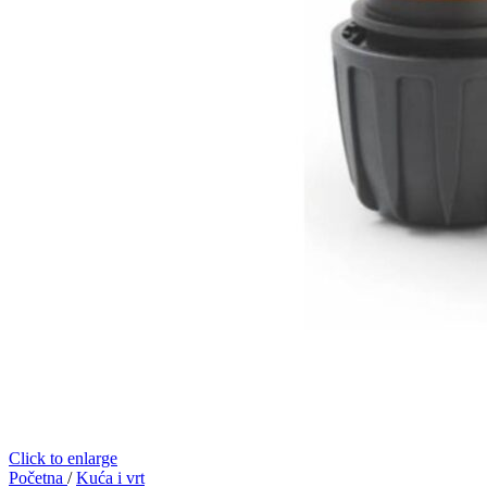
Click to enlarge
Početna
/
Kuća i vrt