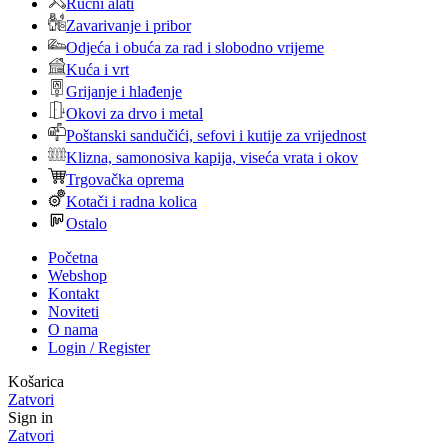
Ručni alati
Zavarivanje i pribor
Odjeća i obuća za rad i slobodno vrijeme
Kuća i vrt
Grijanje i hlađenje
Okovi za drvo i metal
Poštanski sandučići, sefovi i kutije za vrijednost
Klizna, samonosiva kapija, viseća vrata i okov
Trgovačka oprema
Kotači i radna kolica
Ostalo
Početna
Webshop
Kontakt
Noviteti
O nama
Login / Register
Košarica
Zatvori
Sign in
Zatvori