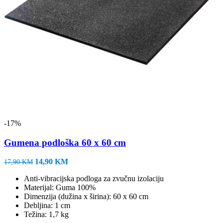
-17%
Gumena podloška 60 x 60 cm
Izvorna
Trenutna
14,90
KM
17,90
KM
cijena
cijena
Anti-vibracijska podloga za zvučnu izolaciju
bila
je:
Materijal: Guma 100%
je:
14,90 KM.
Dimenzija (dužina x širina): 60 x 60 cm
17,90 KM.
Debljina: 1 cm
Težina: 1,7 kg