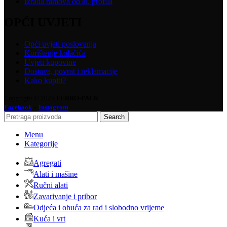
Izrada ramova od al. profila
OPĆI UVJETI
Opći uvjeti poslovanja
Korištenje kolačića
Uvjeti kupovine
Dostava, povrat i reklamacije
Kako kupiti?
Copyright © 2025
FERRO-PACK
-
Facebook
Instagram
Search
Menu
Kategorije
Agregati
Alati i mašine
Ručni alati
Zavarivanje i pribor
Odjeća i obuća za rad i slobodno vrijeme
Kuća i vrt