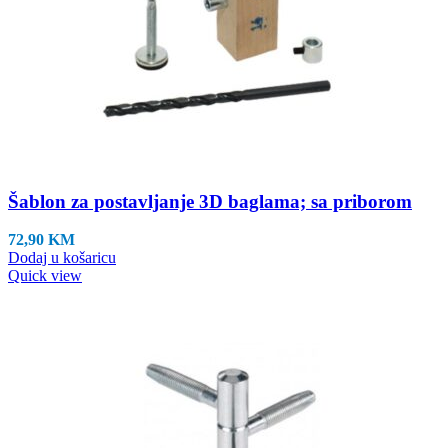
Šablon za postavljanje 3D baglama; sa priborom
72,90
KM
Dodaj u košaricu
Quick view