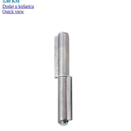
3,40
KM
Dodaj u košaricu
Quick view