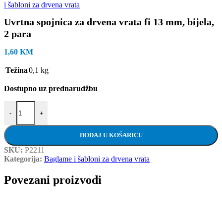
i šabloni za drvena vrata
Uvrtna spojnica za drvena vrata fi 13 mm, bijela,
2 para
1,60
KM
Težina
0,1 kg
Dostupno uz prednarudžbu
Uvrtna spojnica za drvena vrata fi 13 mm, bijela, 2 para količina
-
+
DODAJ U KOŠARICU
SKU:
P2211
Kategorija:
Baglame i šabloni za drvena vrata
Povezani proizvodi