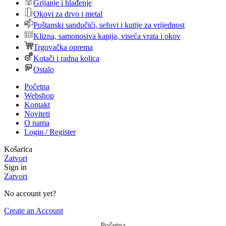
Grijanje i hlađenje
Okovi za drvo i metal
Poštanski sandučići, sefovi i kutije za vrijednost
Klizna, samonosiva kapija, viseća vrata i okov
Trgovačka oprema
Kotači i radna kolica
Ostalo
Početna
Webshop
Kontakt
Noviteti
O nama
Login / Register
Košarica
Zatvori
Sign in
Zatvori
No account yet?
Create an Account
Početna