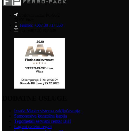
Poslovni centar PC-96/2
72250 Vitez
Telefon: +387 30 717 550
Fax: +387 30 717 549
DODATNE USLUGE
Izrada Master sistema zaključavanja
Samonosiva konzolna kapija
Tegometall servisni centar BiH
Lagani paletni regali