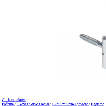
Click to enlarge
Početna
/
Okovi za drvo i metal
/
Okovi za vrata i prozore
/
Baglame