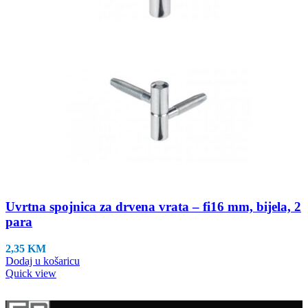
Uvrtna spojnica za drvena vrata – fi16 mm, bijela, 2
para
2,35
KM
Dodaj u košaricu
Quick view