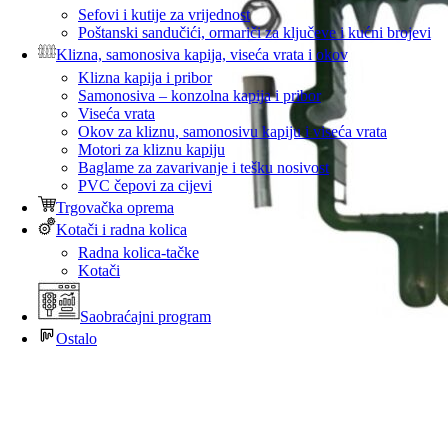
Sefovi i kutije za vrijednost
Poštanski sandučići, ormariči za ključeve i kućni brojevi
Klizna, samonosiva kapija, viseća vrata i okov
Klizna kapija i pribor
Samonosiva – konzolna kapija i pribor
Viseća vrata
Okov za kliznu, samonosivu kapiju i viseća vrata
Motori za kliznu kapiju
Baglame za zavarivanje i tešku nosivost
PVC čepovi za cijevi
Trgovačka oprema
Kotači i radna kolica
Radna kolica-tačke
Kotači
Saobraćajni program
Ostalo