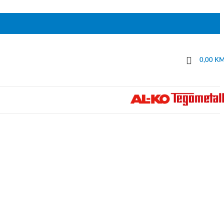
0,00
K