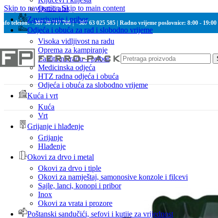
Skip to navigation
Skip to main content
Ostali alat
Zavarivanje i pribor
Info telefon: +387 30 717 700 | +387 63 025 585 | Radno vrijeme poslovnice: 8:00 - 19:00
Odjeća i obuća za rad i slobodno vrijeme
Visoka vidljivost na radu
Oprema za kampiranje
Zaštita na radu – pribor
Medicinska odjeća
HTZ radna odjeća i obuća
Odjeća i obuća za slobodno vrijeme
Kuća i vrt
Kuća
Vrt
Grijanje i hlađenje
Grijanje
Hlađenje
Okovi za drvo i metal
Okovi za drvo i tiple
Okovi za namještaj, samonosive konzole i filcevi
Sajle, lanci, konopi i pribor
Inox
Okovi za vrata i prozore
Poštanski sandučići, sefovi i kutije za vrijednost