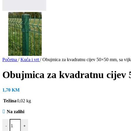
Početna
/
Kuća i vrt
/
Obujmica za kvadratnu cijev 50×50 mm, sa vij
Obujmica za kvadratnu cijev 
1,70
KM
Težina
0,02 kg
Na zalihi
Obujmica za kvadratnu cijev 50x50 mm, sa vijkom - zelena količina
-
+