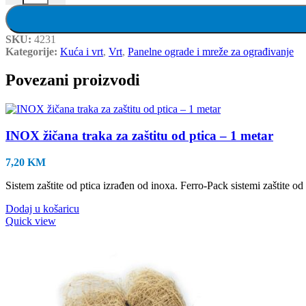
SKU:
4231
Kategorije:
Kuća i vrt
,
Vrt
,
Panelne ograde i mreže za ograđivanje
Povezani proizvodi
INOX žičana traka za zaštitu od ptica – 1 metar
7,20
KM
Sistem zaštite od ptica izrađen od inoxa. Ferro-Pack sistemi zaštite od
Dodaj u košaricu
Quick view