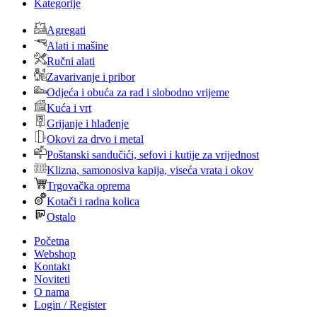
Kategorije
Agregati
Alati i mašine
Ručni alati
Zavarivanje i pribor
Odjeća i obuća za rad i slobodno vrijeme
Kuća i vrt
Grijanje i hlađenje
Okovi za drvo i metal
Poštanski sandučići, sefovi i kutije za vrijednost
Klizna, samonosiva kapija, viseća vrata i okov
Trgovačka oprema
Kotači i radna kolica
Ostalo
Početna
Webshop
Kontakt
Noviteti
O nama
Login / Register