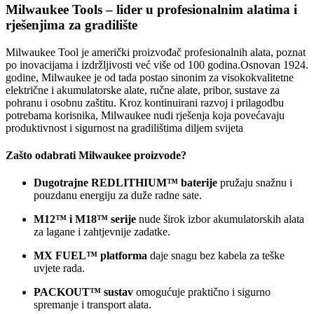
Milwaukee Tools – lider u profesionalnim alatima i
rješenjima za gradilište
Milwaukee Tool je američki proizvođač profesionalnih alata, poznat
po inovacijama i izdržljivosti već više od 100 godina.
Osnovan 1924.
godine, Milwaukee je od tada postao sinonim za visokokvalitetne
električne i akumulatorske alate, ručne alate, pribor, sustave za
pohranu i osobnu zaštitu.
Kroz kontinuirani razvoj i prilagodbu
potrebama korisnika, Milwaukee nudi rješenja koja povećavaju
produktivnost i sigurnost na gradilištima diljem svijeta
Zašto odabrati Milwaukee proizvode?
Dugotrajne REDLITHIUM™ baterije
pružaju snažnu i
pouzdanu energiju za duže radne sate.
M12™ i M18™ serije
nude širok izbor akumulatorskih alata
za lagane i zahtjevnije zadatke.
MX FUEL™ platforma
daje snagu bez kabela za teške
uvjete rada.
PACKOUT™ sustav
omogućuje praktično i sigurno
spremanje i transport alata.