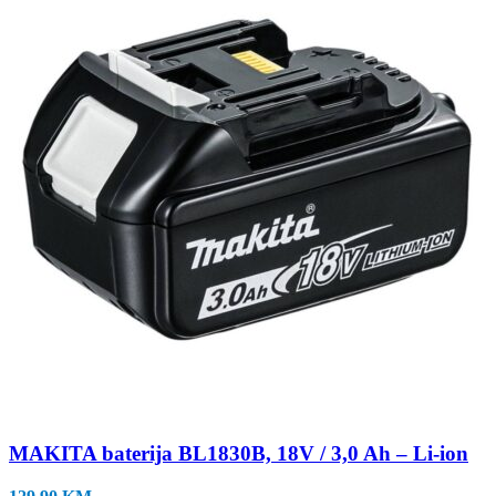
MAKITA baterija BL1830B, 18V / 3,0 Ah – Li-ion