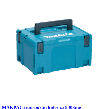
MAKPAC transportni kofer za 9403mg