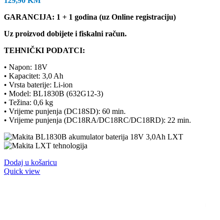
129,90
KM
GARANCIJA: 1 + 1 godina (uz Online registraciju)
Uz proizvod dobijete i fiskalni račun.
TEHNIČKI PODATCI:
• Napon: 18V
• Kapacitet: 3,0 Ah
• Vrsta baterije: Li-ion
• Model: BL1830B (
632G12-3
)
• Težina: 0,6 kg
• Vrijeme punjenja (DC18SD): 60 min.
• Vrijeme punjenja (DC18RA/DC18RC/DC18RD): 22 min.
Dodaj u košaricu
Quick view