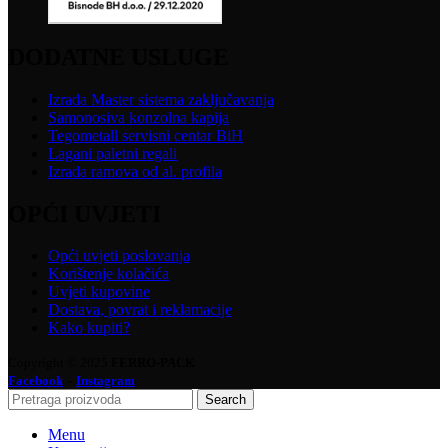
DODATNE USLUGE
Izrada Master sistema zaključavanja
Samonosiva konzolna kapija
Tegometall servisni centar BiH
Lagani paletni regali
Izrada ramova od al. profila
OPĆI UVJETI
Opći uvjeti poslovanja
Korištenje kolačića
Uvjeti kupovine
Dostava, povrat i reklamacije
Kako kupiti?
Copyright © 2025
FERRO-PACK
-
Facebook
Instagram
Search
Menu