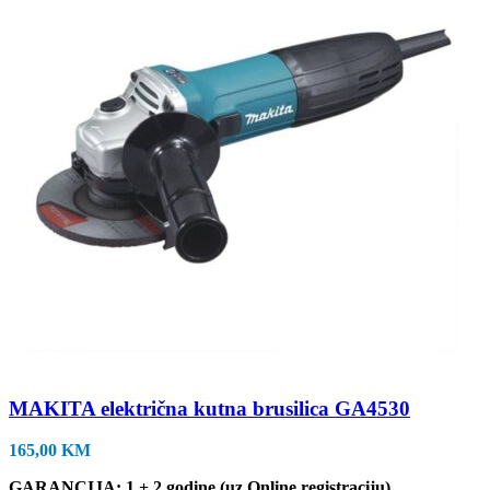
MAKITA električna kutna brusilica GA4530
165,00
KM
GARANCIJA: 1 + 2 godine (uz Online registraciju)