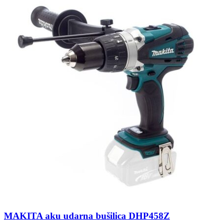
MAKITA aku udarna bušilica DHP458Z