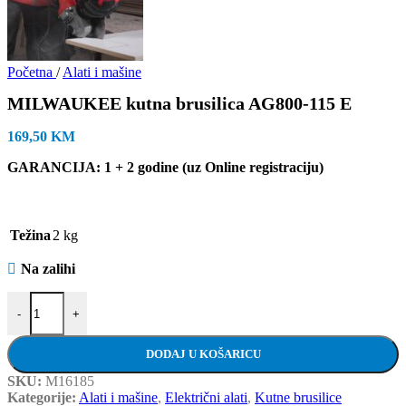
Početna
/
Alati i mašine
MILWAUKEE kutna brusilica AG800-115 E
169,50
KM
GARANCIJA: 1 + 2 godine (uz Online registraciju)
Težina
2 kg
Na zalihi
MILWAUKEE kutna brusilica AG800-115 E količina
-
+
DODAJ U KOŠARICU
SKU:
M16185
Kategorije:
Alati i mašine
,
Električni alati
,
Kutne brusilice