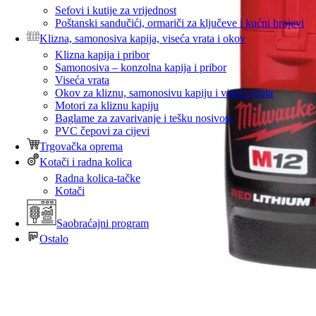
Sefovi i kutije za vrijednost
Poštanski sandučići, ormariči za ključeve i kućni brojevi
Klizna, samonosiva kapija, viseća vrata i okov
Klizna kapija i pribor
Samonosiva – konzolna kapija i pribor
Viseća vrata
Okov za kliznu, samonosivu kapiju i viseća vrata
Motori za kliznu kapiju
Baglame za zavarivanje i tešku nosivost
PVC čepovi za cijevi
Trgovačka oprema
Kotači i radna kolica
Radna kolica-tačke
Kotači
Saobraćajni program
Ostalo