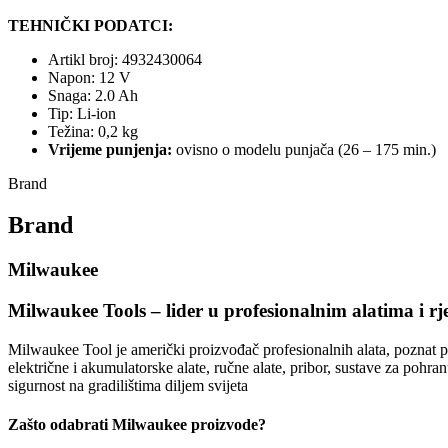
TEHNIČKI PODATCI:
Artikl broj: 4932430064
Napon: 12 V
Snaga: 2.0 Ah
Tip: Li-ion
Težina: 0,2 kg
Vrijeme punjenja:
ovisno o modelu punjača (26 – 175 min.)
Brand
Brand
Milwaukee
Milwaukee Tools – lider u profesionalnim alatima i rje
Milwaukee Tool je američki proizvođač profesionalnih alata, poznat po
električne i akumulatorske alate, ručne alate, pribor, sustave za pohran
sigurnost na gradilištima diljem svijeta
Zašto odabrati Milwaukee proizvode?