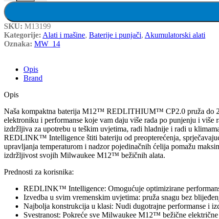
SKU:
M13199
Kategorije:
Alati i mašine
,
Baterije i punjači
,
Akumulatorski alati
Oznaka:
MW_14
Opis
Brand
Opis
Naša kompaktna baterija M12™ REDLITHIUM™ CP2.0 pruža do 2X dulje v
elektroniku i performanse koje vam daju više rada po punjenju i više rad
izdržljiva za upotrebu u teškim uvjetima, radi hladnije i radi u kl
REDLINK™ Intelligence štiti bateriju od preopterećenja, sprječavajući v
upravljanja temperaturom i nadzor pojedinačnih ćelija pomažu maksi
izdržljivost svojih Milwaukee M12™ bežičnih alata.
Prednosti za korisnika:
REDLINK™ Intelligence: Omogućuje optimizirane performanse i z
Izvedba u svim vremenskim uvjetima: pruža snagu bez blijeđenj
Najbolja konstrukcija u klasi: Nudi dugotrajne performanse i izd
Svestranost: Pokreće sve Milwaukee M12™ bežične električne 