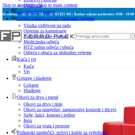
Skip to navigation
Skip to main content
Ostali alat
Zavarivanje i pribor
Info telefon: +387 30 717 700 | +387 63 025 585 | Radno vrijeme poslovnice: 8:00 - 19:00
Odjeća i obuća za rad i slobodno vrijeme
Visoka vidljivost na radu
Oprema za kampiranje
Zaštita na radu – pribor
Medicinska odjeća
HTZ radna odjeća i obuća
Odjeća i obuća za slobodno vrijeme
Kuća i vrt
Kuća
Vrt
Grijanje i hlađenje
Grijanje
Hlađenje
Okovi za drvo i metal
Okovi za drvo i tiple
Okovi za namještaj, samonosive konzole i filcevi
Sajle, lanci, konopi i pribor
Inox
Okovi za vrata i prozore
Poštanski sandučići, sefovi i kutije za vrijednost