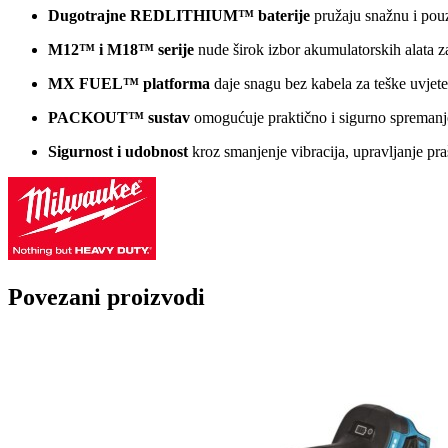
Dugotrajne REDLITHIUM™ baterije
pružaju snažnu i pouz
M12™ i M18™ serije
nude širok izbor akumulatorskih alata za
MX FUEL™ platforma
daje snagu bez kabela za teške uvjete
PACKOUT™ sustav
omogućuje praktično i sigurno spremanje 
Sigurnost i udobnost
kroz smanjenje vibracija, upravljanje pr
Povezani proizvodi