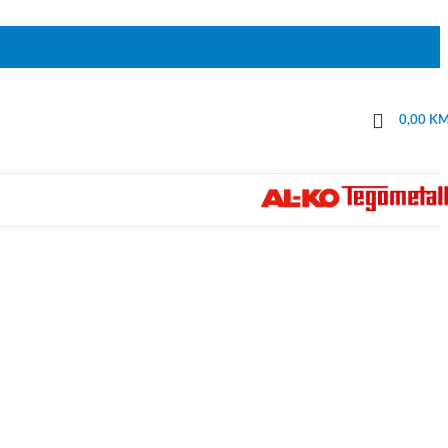
0,00
K