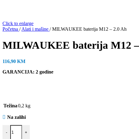
Click to enlarge
Početna
/
Alati i mašine
/
MILWAUKEE baterija M12 – 2.0 Ah
MILWAUKEE baterija M12 – 
116,90
KM
GARANCIJA: 2 godine
Težina
0,2 kg
Na zalihi
MILWAUKEE baterija M12 - 2.0 Ah količina
-
+