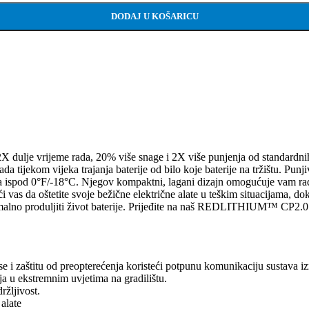
DODAJ U KOŠARICU
rijeme rada, 20% više snage i 2X više punjenja od standardnih litij-
a tijekom vijeka trajanja baterije od bilo koje baterije na tržištu. Punj
imama ispod 0°F/-18°C. Njegov kompaktni, lagani dizajn omogućuje vam r
as da oštetite svoje bežične električne alate u teškim situacijama, dok z
malno produljiti život baterije. Prijeđite na naš REDLITHIUM™ CP2.0 C
aštitu od preopterećenja koristeći potpunu komunikaciju sustava izme
a u ekstremnim uvjetima na gradilištu.
ržljivost.
alate