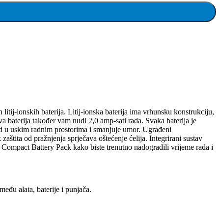
ionskih baterija. Litij-ionska baterija ima vrhunsku konstrukciju,
iva baterija također vam nudi 2,0 amp-sati rada. Svaka baterija je
ad u uskim radnim prostorima i smanjuje umor. Ugrađeni
aštita od pražnjenja sprječava oštećenje ćelija. Integrirani sustav
ompact Battery Pack kako biste trenutno nadogradili vrijeme rada i
đu alata, baterije i punjača.