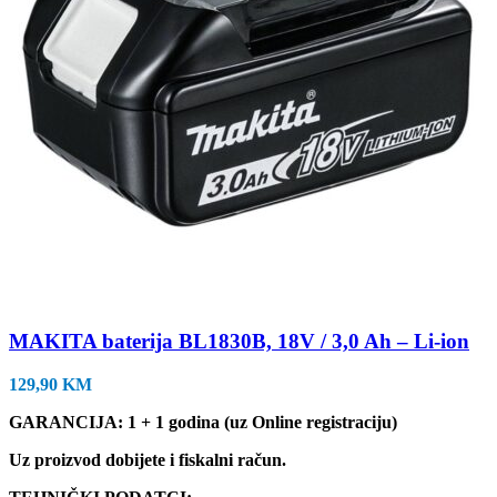
MAKITA baterija BL1830B, 18V / 3,0 Ah – Li-ion
129,90
KM
GARANCIJA: 1 + 1 godina (uz Online registraciju)
Uz proizvod dobijete i fiskalni račun.