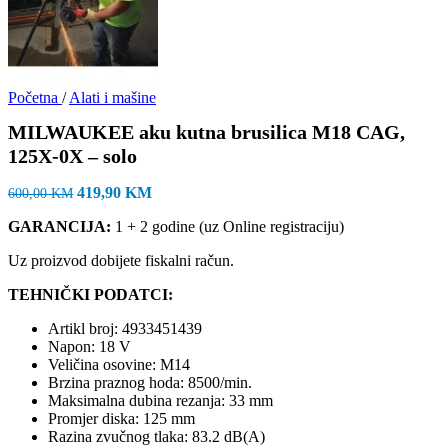
Početna
/
Alati i mašine
MILWAUKEE aku kutna brusilica M18 CAG,
125X-0X – solo
Izvorna
Trenutna
419,90
KM
600,00
KM
cijena
cijena
GARANCIJA
:
1 + 2 godine (uz Online registraciju)
bila
je:
je:
419,90 KM.
Uz proizvod dobijete fiskalni račun.
600,00 KM.
TEHNIČKI PODATCI:
Artikl broj: 4933451439
Napon: 18 V
Veličina osovine: M14
Brzina praznog hoda: 8500/min.
Maksimalna dubina rezanja: 33 mm
Promjer diska: 125 mm
Razina zvučnog tlaka: 83.2 dB(A)