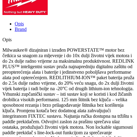
Opis
Brand
Opis
Milwaukee® dizajniran i izrađen POWERSTATE™ motor bez
četkica sa snagom za mljevenje i do 10x dulji životni vijek motora i
do 2x dulje radno vrijeme za maksimalnu produktivnost. REDLINK
PLUS™ inteligentni sustav pruža najnapredniju digitalnu zaštitu od
preopterećenja alata i baterije i jedinstveno poboljšava performanse
alata pod opterećenjem. REDLITHIUM-ION™ paket baterija pruža
do 2.5x dulje radno vrijeme, do 20% veću snagu, do 2x dulji životni
vijek baterija i radi bolje na -20°C od drugih lithium-ion tehnologija.
Vrhunski zupčanički sustav – isti sustav koji se koristi i kod žičanih
drobilica visokih performansi. 125 mm štitnik bez ključa – velika
sposobnost rezanja i brzo prilagođavanje štitnika bez korištenja
ključa. Promjenu kotača bez dodatnog alata zahvaljujući
integriranom FIXTEC sustavu. Najtanja ručka dostupna na tržištu s
paddle prekidačem. Odvojivi zaslon za prašinu sprečava ulaz
ostataka, produžujući životni vijek motora. Non lockable sigurnosni
paddle prekidač s line-lock-out funkcijom za sprečavanje