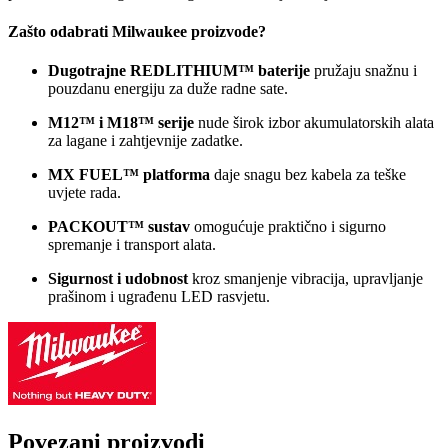
Zašto odabrati Milwaukee proizvode?
Dugotrajne REDLITHIUM™ baterije
pružaju snažnu i
pouzdanu energiju za duže radne sate.
M12™ i M18™ serije
nude širok izbor akumulatorskih alata
za lagane i zahtjevnije zadatke.
MX FUEL™ platforma
daje snagu bez kabela za teške
uvjete rada.
PACKOUT™ sustav
omogućuje praktično i sigurno
spremanje i transport alata.
Sigurnost i udobnost
kroz smanjenje vibracija, upravljanje
prašinom i ugrađenu LED rasvjetu.
Povezani proizvodi