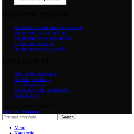
DODATNE USLUGE
Izrada Master sistema zaključavanja
Samonosiva konzolna kapija
Tegometall servisni centar BiH
Lagani paletni regali
Izrada ramova od al. profila
OPĆI UVJETI
Opći uvjeti poslovanja
Korištenje kolačića
Uvjeti kupovine
Dostava, povrat i reklamacije
Kako kupiti?
Copyright © 2025
FERRO-PACK
-
Facebook
Instagram
Search
Menu
Kategorije