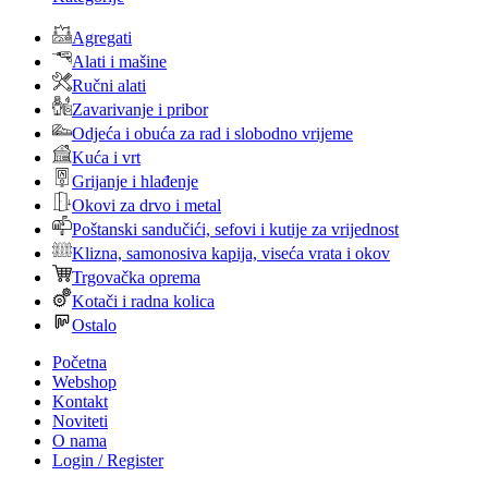
Agregati
Alati i mašine
Ručni alati
Zavarivanje i pribor
Odjeća i obuća za rad i slobodno vrijeme
Kuća i vrt
Grijanje i hlađenje
Okovi za drvo i metal
Poštanski sandučići, sefovi i kutije za vrijednost
Klizna, samonosiva kapija, viseća vrata i okov
Trgovačka oprema
Kotači i radna kolica
Ostalo
Početna
Webshop
Kontakt
Noviteti
O nama
Login / Register