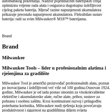
automatskog pokretanja. Nadzor pojedinačnih baterijskih ćelija
optimizira vrijeme rada alata i osigurava dugotrajnu izdržljivost
cijelog paketa baterija. Mjerač razine napunjenosti akumulatora
prikazuje preostalu napunjenost akumulatora. Fleksibilan sustav
baterija: radi sa svim Milwaukee® M18™ baterijama.
Brand
Brand
Milwaukee
Milwaukee Tools – lider u profesionalnim alatima i
rješenjima za gradilište
Milwaukee Tool je američki proizvođač profesionalnih alata, poznat
po inovacijama i izdržljivosti već više od 100 godina.
Osnovan 1924.
godine, Milwaukee je od tada postao sinonim za visokokvalitetne
električne i akumulatorske alate, ručne alate, pribor, sustave za
pohranu i osobnu zaštitu.
Kroz kontinuirani razvoj i prilagodbu
potrebama korisnika, Milwaukee nudi rješenja koja povećavaju
produktivnost i sigurnost na gradilištima diljem svijeta