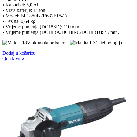
• Kapacitet: 5,0 Ah
• Vrsta baterije: Li-ion
• Model: BL1850B (R632F15-1)
• Težina: 0,64 kg
• Vrijeme punjenja (DC18SD): 110 min.
• Vrijeme punjenja (DC18RA/DC18RC/DC18RD): 45 min.
Dodaj u košaricu
Quick view