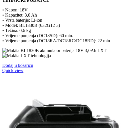
TEHNIČKI PODATCI:
• Napon: 18V
• Kapacitet: 3,0 Ah
• Vrsta baterije: Li-ion
• Model: BL1830B (
632G12-3
)
• Težina: 0,6 kg
• Vrijeme punjenja (DC18SD): 60 min.
• Vrijeme punjenja (DC18RA/DC18RC/DC18RD): 22 min.
Dodaj u košaricu
Quick view