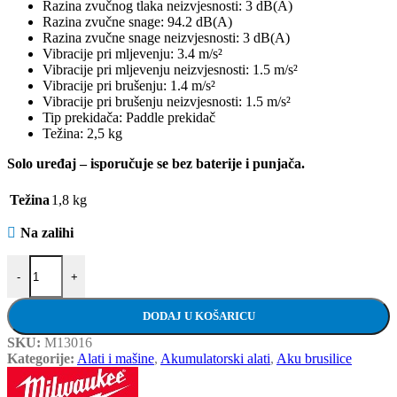
Razina zvučnog tlaka neizvjesnosti: 3 dB(A)
Razina zvučne snage: 94.2 dB(A)
Razina zvučne snage neizvjesnosti: 3 dB(A)
Vibracije pri mljevenju: 3.4 m/s²
Vibracije pri mljevenju neizvjesnosti: 1.5 m/s²
Vibracije pri brušenju: 1.4 m/s²
Vibracije pri brušenju neizvjesnosti: 1.5 m/s²
Tip prekidača: Paddle prekidač
Težina: 2,5 kg
Solo uređaj – isporučuje se bez baterije i punjača.
Težina
1,8 kg
Na zalihi
MILWAUKEE aku kutna brusilica M18 CAG, 125X-0X - solo količi
-
+
DODAJ U KOŠARICU
SKU:
M13016
Kategorije:
Alati i mašine
,
Akumulatorski alati
,
Aku brusilice