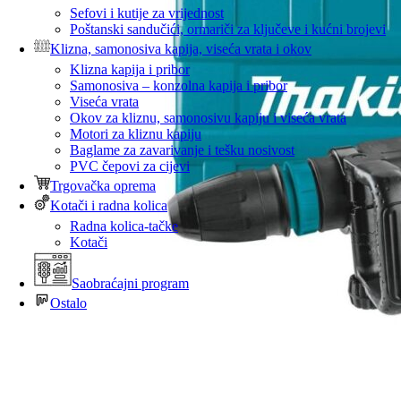
Sefovi i kutije za vrijednost
Poštanski sandučići, ormariči za ključeve i kućni brojevi
Klizna, samonosiva kapija, viseća vrata i okov
Klizna kapija i pribor
Samonosiva – konzolna kapija i pribor
Viseća vrata
Okov za kliznu, samonosivu kapiju i viseća vrata
Motori za kliznu kapiju
Baglame za zavarivanje i tešku nosivost
PVC čepovi za cijevi
Trgovačka oprema
Kotači i radna kolica
Radna kolica-tačke
Kotači
Saobraćajni program
Ostalo