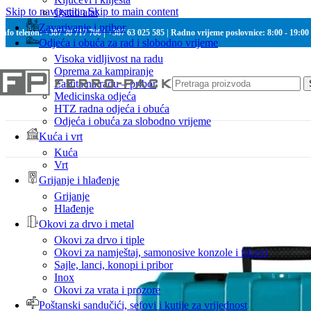
Skip to navigation
Skip to main content
Ostali alat
Zavarivanje i pribor
Info telefon: +387 30 717 700 | +387 63 025 585 | Radno vrijeme poslovnice: 8:00 - 19:00
Odjeća i obuća za rad i slobodno vrijeme
Visoka vidljivost na radu
Oprema za kampiranje
Zaštita na radu – pribor
Medicinska odjeća
HTZ radna odjeća i obuća
Odjeća i obuća za slobodno vrijeme
Kuća i vrt
Kuća
Vrt
Grijanje i hlađenje
Grijanje
Hlađenje
Okovi za drvo i metal
Okovi za drvo i tiple
Okovi za namještaj, samonosive konzole i filcevi
Sajle, lanci, konopi i pribor
Inox
Okovi za vrata i prozore
Poštanski sandučići, sefovi i kutije za vrijednost