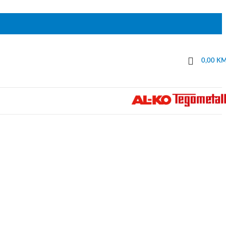
0,00
K