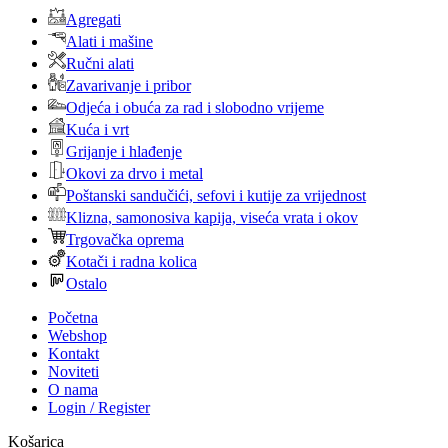
Agregati
Alati i mašine
Ručni alati
Zavarivanje i pribor
Odjeća i obuća za rad i slobodno vrijeme
Kuća i vrt
Grijanje i hlađenje
Okovi za drvo i metal
Poštanski sandučići, sefovi i kutije za vrijednost
Klizna, samonosiva kapija, viseća vrata i okov
Trgovačka oprema
Kotači i radna kolica
Ostalo
Početna
Webshop
Kontakt
Noviteti
O nama
Login / Register
Košarica