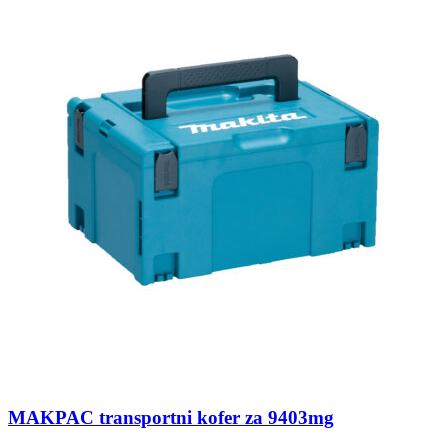
MAKPAC transportni kofer za 9403mg