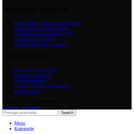
DODATNE USLUGE
Izrada Master sistema zaključavanja
Samonosiva konzolna kapija
Tegometall servisni centar BiH
Lagani paletni regali
Izrada ramova od al. profila
OPĆI UVJETI
Opći uvjeti poslovanja
Korištenje kolačića
Uvjeti kupovine
Dostava, povrat i reklamacije
Kako kupiti?
Copyright © 2025
FERRO-PACK
-
Facebook
Instagram
Search
Menu
Kategorije