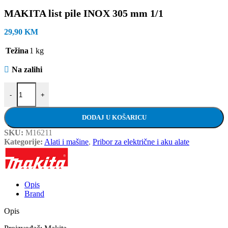
MAKITA list pile INOX 305 mm 1/1
29,90
KM
Težina
1 kg
Na zalihi
MAKITA list pile INOX 305 mm 1/1 količina
-
+
DODAJ U KOŠARICU
SKU:
M16211
Kategorije:
Alati i mašine
,
Pribor za električne i aku alate
Opis
Brand
Opis