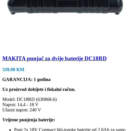
MAKITA punjač za dvije baterije DC18RD
339,90
KM
GARANCIJA: 1 godina
Uz proizvod dobijete i fiskalni račun.
Model: DC18RD (630868-6)
Napon: 14,4 - 18 V
Ulazni napon: 240 V
Vrijeme punjenja baterije:
Puni 2x 18V Compact litij-ionske baterije od 2.0Ah za samo