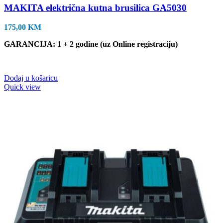
MAKITA električna kutna brusilica GA5030
175,00
KM
GARANCIJA: 1 + 2 godine (uz Online registraciju)
Dodaj u košaricu
Quick view