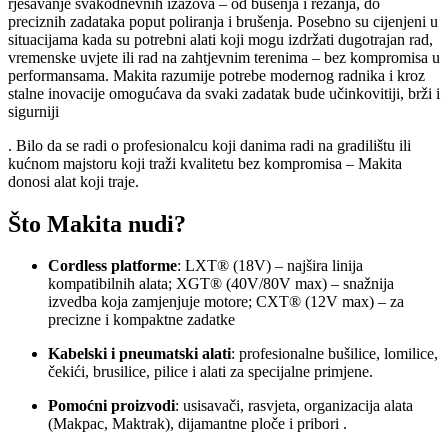
rješavanje svakodnevnih izazova – od bušenja i rezanja, do
preciznih zadataka poput poliranja i brušenja. Posebno su cijenjeni u
situacijama kada su potrebni alati koji mogu izdržati dugotrajan rad,
vremenske uvjete ili rad na zahtjevnim terenima – bez kompromisa u
performansama. Makita razumije potrebe modernog radnika i kroz
stalne inovacije omogućava da svaki zadatak bude učinkovitiji, brži i
sigurniji
. Bilo da se radi o profesionalcu koji danima radi na gradilištu ili
kućnom majstoru koji traži kvalitetu bez kompromisa – Makita
donosi alat koji traje.
Što Makita nudi?
Cordless platforme
: LXT® (18V) – najšira linija
kompatibilnih alata; XGT® (40V/80V max) – snažnija
izvedba koja zamjenjuje motore; CXT® (12V max) – za
precizne i kompaktne zadatke
Kabelski i pneumatski alati
: profesionalne bušilice, lomilice,
čekići, brusilice, pilice i alati za specijalne primjene
.
Pomoćni proizvodi
: usisavači, rasvjeta, organizacija alata
(Makpac, Maktrak), dijamantne ploče i pribori
.