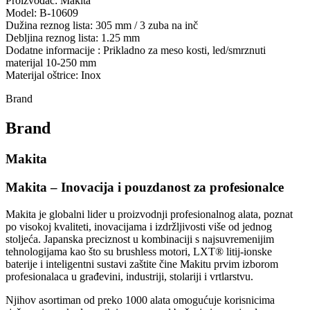
Proizvođač: Makita
Model: B-10609
Dužina reznog lista: 305 mm / 3 zuba na inč
Debljina reznog lista: 1.25 mm
Dodatne informacije : Prikladno za meso kosti, led/smrznuti
materijal 10-250 mm
Materijal oštrice: Inox
Brand
Brand
Makita
Makita – Inovacija i pouzdanost za profesionalce
Makita je globalni lider u proizvodnji profesionalnog alata, poznat
po visokoj kvaliteti, inovacijama i izdržljivosti više od jednog
stoljeća. Japanska preciznost u kombinaciji s najsuvremenijim
tehnologijama kao što su brushless motori, LXT® litij-ionske
baterije i inteligentni sustavi zaštite čine Makitu prvim izborom
profesionalaca u građevini, industriji, stolariji i vrtlarstvu.
Njihov asortiman od preko 1000 alata omogućuje korisnicima