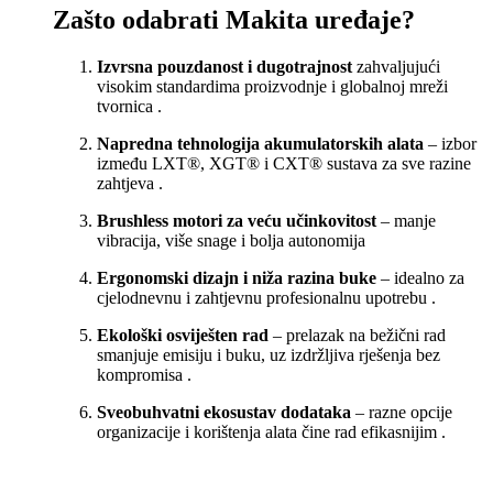
Zašto odabrati Makita uređaje?
Izvrsna pouzdanost i dugotrajnost
zahvaljujući
visokim standardima proizvodnje i globalnoj mreži
tvornica
.
Napredna tehnologija akumulatorskih alata
– izbor
između LXT®, XGT® i CXT® sustava za sve razine
zahtjeva
.
Brushless motori za veću učinkovitost
– manje
vibracija, više snage i bolja autonomija
Ergonomski dizajn i niža razina buke
– idealno za
cjelodnevnu i zahtjevnu profesionalnu upotrebu
.
Ekološki osviješten rad
– prelazak na bežični rad
smanjuje emisiju i buku, uz izdržljiva rješenja bez
kompromisa
.
Sveobuhvatni ekosustav dodataka
– razne opcije
organizacije i korištenja alata čine rad efikasnijim
.