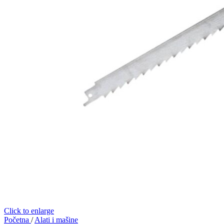
Click to enlarge
Početna
/
Alati i mašine