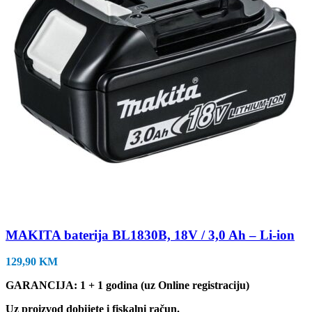
MAKITA baterija BL1830B, 18V / 3,0 Ah – Li-ion
129,90
KM
GARANCIJA: 1 + 1 godina (uz Online registraciju)
Uz proizvod dobijete i fiskalni račun.