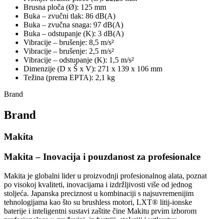
Brusna ploča (Ø): 125 mm
Buka – zvučni tlak: 86 dB(A)
Buka – zvučna snaga: 97 dB(A)
Buka – odstupanje (K): 3 dB(A)
Vibracije – brušenje: 8,5 m/s²
Vibracije – brušenje: 2,5 m/s²
Vibracije – odstupanje (K): 1,5 m/s²
Dimenzije (D x Š x V): 271 x 139 x 106 mm
Težina (prema EPTA): 2,1 kg
Brand
Brand
Makita
Makita – Inovacija i pouzdanost za profesionalce
Makita je globalni lider u proizvodnji profesionalnog alata, poznat
po visokoj kvaliteti, inovacijama i izdržljivosti više od jednog
stoljeća. Japanska preciznost u kombinaciji s najsuvremenijim
tehnologijama kao što su brushless motori, LXT® litij-ionske
baterije i inteligentni sustavi zaštite čine Makitu prvim izborom