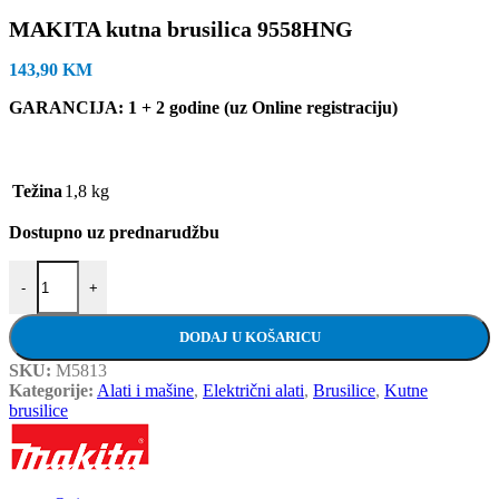
MAKITA kutna brusilica 9558HNG
143,90
KM
GARANCIJA: 1 + 2 godine (uz Online registraciju)
Težina
1,8 kg
Dostupno uz prednarudžbu
MAKITA kutna brusilica 9558HNG količina
-
+
DODAJ U KOŠARICU
SKU:
M5813
Kategorije:
Alati i mašine
,
Električni alati
,
Brusilice
,
Kutne
brusilice