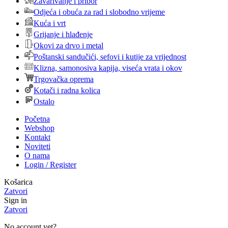
Zavarivanje i pribor
Odjeća i obuća za rad i slobodno vrijeme
Kuća i vrt
Grijanje i hlađenje
Okovi za drvo i metal
Poštanski sandučići, sefovi i kutije za vrijednost
Klizna, samonosiva kapija, viseća vrata i okov
Trgovačka oprema
Kotači i radna kolica
Ostalo
Početna
Webshop
Kontakt
Noviteti
O nama
Login / Register
Košarica
Zatvori
Sign in
Zatvori
No account yet?