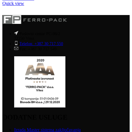
Quick view
Poslovni centar PC-96/2
72250 Vitez
Telefon: +387 30 717 550
Fax: +387 30 717 549
DODATNE USLUGE
Izrada Master sistema zaključavanja