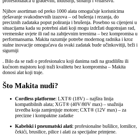
profesionalaca u građevini, industriji, stolariji i vrtlarstvu.
Njihov asortiman od preko 1000 alata omogućuje korisnicima
rješavanje svakodnevnih izazova – od bušenja i rezanja, do
preciznih zadataka poput poliranja i brušenja. Posebno su cijenjeni u
situacijama kada su potrebni alati koji mogu izdržati dugotrajan rad,
vremenske uvjete ili rad na zahtjevnim terenima – bez kompromisa u
performansama. Makita razumije potrebe modernog radnika i kroz
stalne inovacije omogućava da svaki zadatak bude učinkovitiji, brži i
sigurniji
. Bilo da se radi o profesionalcu koji danima radi na gradilištu ili
kućnom majstoru koji traži kvalitetu bez kompromisa – Makita
donosi alat koji traje.
Što Makita nudi?
Cordless platforme
: LXT® (18V) – najšira linija
kompatibilnih alata; XGT® (40V/80V max) – snažnija
izvedba koja zamjenjuje motore; CXT® (12V max) – za
precizne i kompaktne zadatke
Kabelski i pneumatski alati
: profesionalne bušilice, lomilice,
čekići, brusilice, pilice i alati za specijalne primjene
.