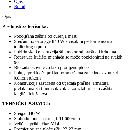
Opis
Brand
Opis
Prednosti za korisnika:
Poboljšana zaštita od curenja masti
Snažan motor snage 840 W s visokim performansama
toplinskog otpora
Labirintska konstrukcija štiti motor od prašine i krhotina
Rotirajuće kućište mjenjača se može pozicionirati na svakih
90°
Blokada osovine za laku promjenu ploče
Poluga prekidača prikladno smještena za jednostavan rad
jednom rukom
Konstrukcija zaštićena od utjecaja prašine, armatura
prelakirana zaštitnim cik-cak lakom, labirintska zaštita
kugličnih ležajeva
TEHNIČKI PODATCI:
Snaga: 840 W
Slobodni hod – okretaji: 11.000/min.
Veličina priključka: M14
Promjer brusne ploče (Ø): 22,23 mm