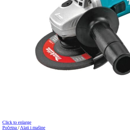
Click to enlarge
Početna
/
Alati i mašine