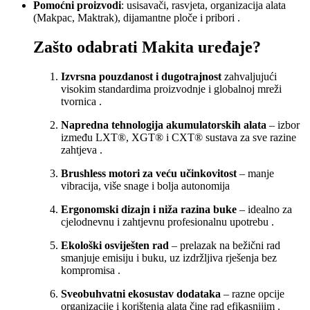
Pomoćni proizvodi
: usisavači, rasvjeta, organizacija alata
(Makpac, Maktrak), dijamantne ploče i pribori
.
Zašto odabrati Makita uređaje?
Izvrsna pouzdanost i dugotrajnost
zahvaljujući
visokim standardima proizvodnje i globalnoj mreži
tvornica
.
Napredna tehnologija akumulatorskih alata
– izbor
između LXT®, XGT® i CXT® sustava za sve razine
zahtjeva
.
Brushless motori za veću učinkovitost
– manje
vibracija, više snage i bolja autonomija
Ergonomski dizajn i niža razina buke
– idealno za
cjelodnevnu i zahtjevnu profesionalnu upotrebu
.
Ekološki osviješten rad
– prelazak na bežični rad
smanjuje emisiju i buku, uz izdržljiva rješenja bez
kompromisa
.
Sveobuhvatni ekosustav dodataka
– razne opcije
organizacije i korištenja alata čine rad efikasnijim
.