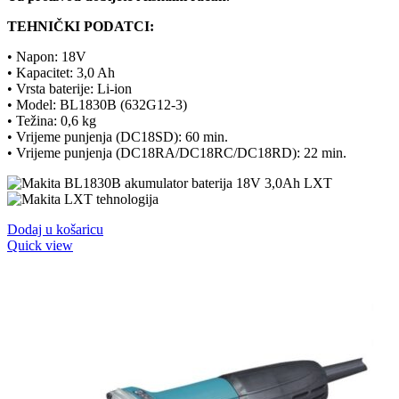
TEHNIČKI PODATCI:
• Napon: 18V
• Kapacitet: 3,0 Ah
• Vrsta baterije: Li-ion
• Model: BL1830B (
632G12-3
)
• Težina: 0,6 kg
• Vrijeme punjenja (DC18SD): 60 min.
• Vrijeme punjenja (DC18RA/DC18RC/DC18RD): 22 min.
Dodaj u košaricu
Quick view