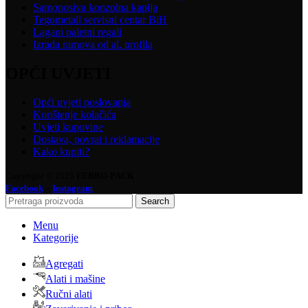
Samonosiva konzolna kapija
Tegometall servisni centar BiH
Lagani paletni regali
Izrada ramova od al. profila
OPĆI UVJETI
Opći uvjeti poslovanja
Korištenje kolačića
Uvjeti kupovine
Dostava, povrat i reklamacije
Kako kupiti?
Copyright © 2025
FERRO-PACK
-
Facebook
Instagram
Search
Menu
Kategorije
Agregati
Alati i mašine
Ručni alati