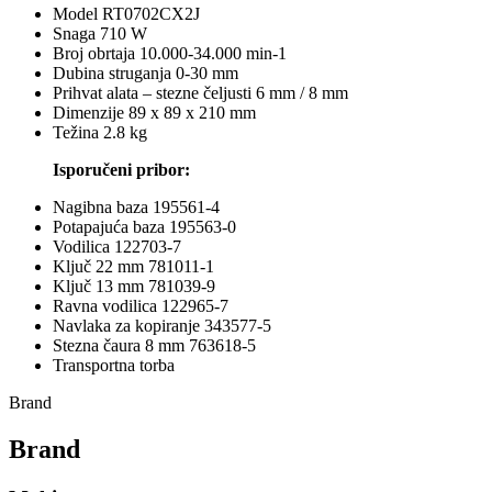
Model RT0702CX2J
Snaga 710 W
Broj obrtaja 10.000-34.000 min-1
Dubina struganja 0-30 mm
Prihvat alata – stezne čeljusti 6 mm / 8 mm
Dimenzije 89 x 89 x 210 mm
Težina 2.8 kg
Isporučeni pribor:
Nagibna baza 195561-4
Potapajuća baza 195563-0
Vodilica 122703-7
Ključ 22 mm 781011-1
Ključ 13 mm 781039-9
Ravna vodilica 122965-7
Navlaka za kopiranje 343577-5
Stezna čaura 8 mm 763618-5
Transportna torba
Brand
Brand