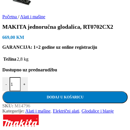
Početna
/
Alati i mašine
MAKITA jednoručna glodalica, RT0702CX2
669,00
KM
GARANCIJA: 1+2 godine uz online registraciju
Težina
2,8 kg
Dostupno uz prednarudžbu
MAKITA jednoručna glodalica, RT0702CX2 količina
-
+
DODAJ U KOŠARICU
SKU:
M14796
Kategorije:
Alati i mašine
,
Električni alati
,
Glodalice i blanje