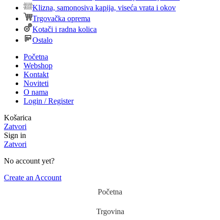
Klizna, samonosiva kapija, viseća vrata i okov
Trgovačka oprema
Kotači i radna kolica
Ostalo
Početna
Webshop
Kontakt
Noviteti
O nama
Login / Register
Košarica
Zatvori
Sign in
Zatvori
No account yet?
Create an Account
Početna
Trgovina