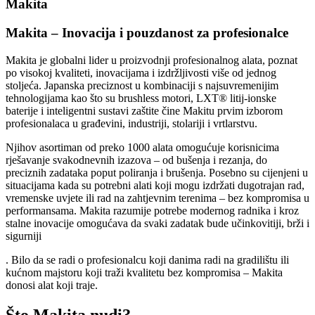
Makita
Makita – Inovacija i pouzdanost za profesionalce
Makita je globalni lider u proizvodnji profesionalnog alata, poznat
po visokoj kvaliteti, inovacijama i izdržljivosti više od jednog
stoljeća. Japanska preciznost u kombinaciji s najsuvremenijim
tehnologijama kao što su brushless motori, LXT® litij-ionske
baterije i inteligentni sustavi zaštite čine Makitu prvim izborom
profesionalaca u građevini, industriji, stolariji i vrtlarstvu.
Njihov asortiman od preko 1000 alata omogućuje korisnicima
rješavanje svakodnevnih izazova – od bušenja i rezanja, do
preciznih zadataka poput poliranja i brušenja. Posebno su cijenjeni u
situacijama kada su potrebni alati koji mogu izdržati dugotrajan rad,
vremenske uvjete ili rad na zahtjevnim terenima – bez kompromisa u
performansama. Makita razumije potrebe modernog radnika i kroz
stalne inovacije omogućava da svaki zadatak bude učinkovitiji, brži i
sigurniji
. Bilo da se radi o profesionalcu koji danima radi na gradilištu ili
kućnom majstoru koji traži kvalitetu bez kompromisa – Makita
donosi alat koji traje.
Što Makita nudi?