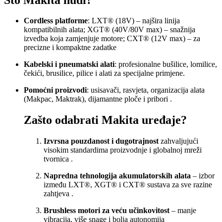
Cordless platforme
: LXT® (18V) – najšira linija
kompatibilnih alata; XGT® (40V/80V max) – snažnija
izvedba koja zamjenjuje motore; CXT® (12V max) – za
precizne i kompaktne zadatke
Kabelski i pneumatski alati
: profesionalne bušilice, lomilice,
čekići, brusilice, pilice i alati za specijalne primjene
.
Pomoćni proizvodi
: usisavači, rasvjeta, organizacija alata
(Makpac, Maktrak), dijamantne ploče i pribori
.
Zašto odabrati Makita uređaje?
Izvrsna pouzdanost i dugotrajnost
zahvaljujući
visokim standardima proizvodnje i globalnoj mreži
tvornica
.
Napredna tehnologija akumulatorskih alata
– izbor
između LXT®, XGT® i CXT® sustava za sve razine
zahtjeva
.
Brushless motori za veću učinkovitost
– manje
vibracija, više snage i bolja autonomija