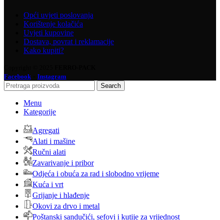
Opći uvjeti poslovanja
Korištenje kolačića
Uvjeti kupovine
Dostava, povrat i reklamacije
Kako kupiti?
Copyright © 2025
FERRO-PACK
-
Facebook
Instagram
Search
Menu
Kategorije
Agregati
Alati i mašine
Ručni alati
Zavarivanje i pribor
Odjeća i obuća za rad i slobodno vrijeme
Kuća i vrt
Grijanje i hlađenje
Okovi za drvo i metal
Poštanski sandučići, sefovi i kutije za vrijednost