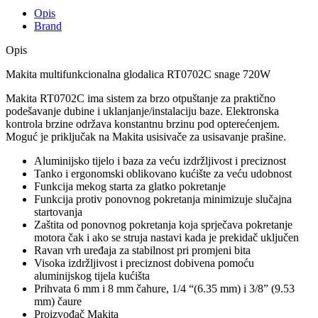
Opis
Brand
Opis
Makita multifunkcionalna glodalica RT0702C snage 720W
Makita RT0702C ima sistem za brzo otpuštanje za praktično
podešavanje dubine i uklanjanje/instalaciju baze. Elektronska
kontrola brzine održava konstantnu brzinu pod opterećenjem.
Moguć je priključak na Makita usisivače za usisavanje prašine.
Aluminijsko tijelo i baza za veću izdržljivost i preciznost
Tanko i ergonomski oblikovano kućište za veću udobnost
Funkcija mekog starta za glatko pokretanje
Funkcija protiv ponovnog pokretanja minimizuje slučajna
startovanja
Zaštita od ponovnog pokretanja koja sprječava pokretanje
motora čak i ako se struja nastavi kada je prekidač uključen
Ravan vrh uređaja za stabilnost pri promjeni bita
Visoka izdržljivost i preciznost dobivena pomoću
aluminijskog tijela kućišta
Prihvata 6 mm i 8 mm čahure, 1/4 “(6.35 mm) i 3/8” (9.53
mm) čaure
Proizvođač Makita