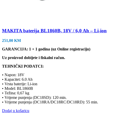
MAKITA baterija BL1860B, 18V / 6,0 Ah – Li-ion
251,00
KM
GARANCIJA: 1 + 1 godina (uz Online registraciju)
Uz proizvod dobijete i fiskalni račun.
TEHNIČKI PODATCI:
• Napon: 18V
• Kapacitet: 6.0 Ah
• Vrsta baterije: Li-ion
• Model: BL1860B
• Težina: 0,67 kg
• Vrijeme punjenja (DC18SD): 120 min.
• Vrijeme punjenja (DC18RA/DC18RC/DC18RD): 55 min.
Dodaj u košaricu