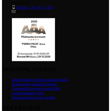
72250 Vitez
Telefon: +387 30 717 550
Fax: +387 30 717 549
DODATNE USLUGE
Izrada Master sistema zaključavanja
Samonosiva konzolna kapija
Tegometall servisni centar BiH
Lagani paletni regali
Izrada ramova od al. profila
OPĆI UVJETI