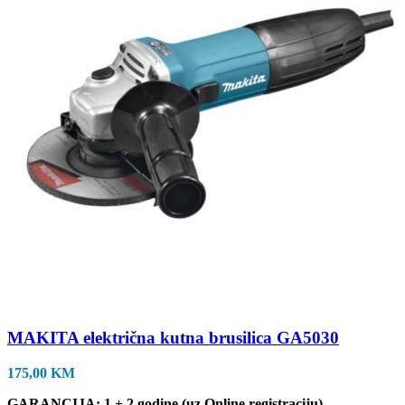
MAKITA električna kutna brusilica GA5030
175,00
KM
GARANCIJA: 1 + 2 godine (uz Online registraciju)