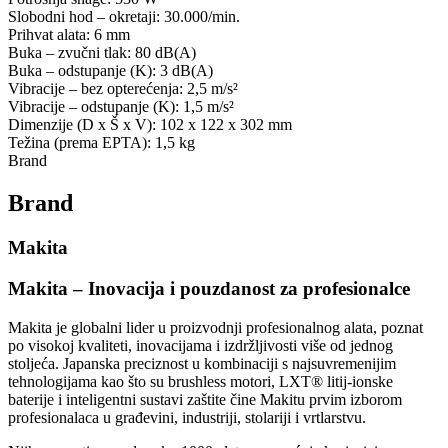
Slobodni hod – okretaji: 30.000/min.
Prihvat alata: 6 mm
Buka – zvučni tlak: 80 dB(A)
Buka – odstupanje (K): 3 dB(A)
Vibracije – bez opterećenja: 2,5 m/s²
Vibracije – odstupanje (K): 1,5 m/s²
Dimenzije (D x Š x V): 102 x 122 x 302 mm
Težina (prema EPTA): 1,5 kg
Brand
Brand
Makita
Makita – Inovacija i pouzdanost za profesionalce
Makita je globalni lider u proizvodnji profesionalnog alata, poznat
po visokoj kvaliteti, inovacijama i izdržljivosti više od jednog
stoljeća. Japanska preciznost u kombinaciji s najsuvremenijim
tehnologijama kao što su brushless motori, LXT® litij-ionske
baterije i inteligentni sustavi zaštite čine Makitu prvim izborom
profesionalaca u građevini, industriji, stolariji i vrtlarstvu.