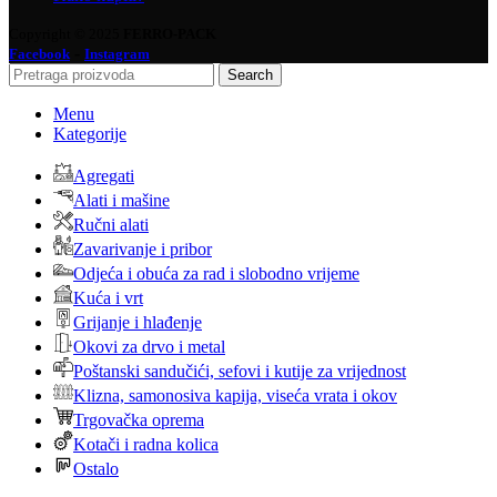
Copyright © 2025
FERRO-PACK
-
Facebook
Instagram
Search
Menu
Kategorije
Agregati
Alati i mašine
Ručni alati
Zavarivanje i pribor
Odjeća i obuća za rad i slobodno vrijeme
Kuća i vrt
Grijanje i hlađenje
Okovi za drvo i metal
Poštanski sandučići, sefovi i kutije za vrijednost
Klizna, samonosiva kapija, viseća vrata i okov
Trgovačka oprema
Kotači i radna kolica
Ostalo