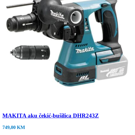
MAKITA aku čekić-bušilica DHR243Z
749,00
KM