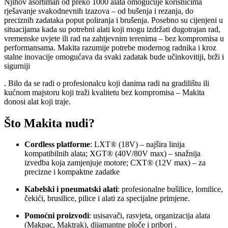
Njihov asortiman od preko 1000 alata omogućuje korisnicima
rješavanje svakodnevnih izazova – od bušenja i rezanja, do
preciznih zadataka poput poliranja i brušenja. Posebno su cijenjeni u
situacijama kada su potrebni alati koji mogu izdržati dugotrajan rad,
vremenske uvjete ili rad na zahtjevnim terenima – bez kompromisa u
performansama. Makita razumije potrebe modernog radnika i kroz
stalne inovacije omogućava da svaki zadatak bude učinkovitiji, brži i
sigurniji
. Bilo da se radi o profesionalcu koji danima radi na gradilištu ili
kućnom majstoru koji traži kvalitetu bez kompromisa – Makita
donosi alat koji traje.
Što Makita nudi?
Cordless platforme
: LXT® (18V) – najšira linija
kompatibilnih alata; XGT® (40V/80V max) – snažnija
izvedba koja zamjenjuje motore; CXT® (12V max) – za
precizne i kompaktne zadatke
Kabelski i pneumatski alati
: profesionalne bušilice, lomilice,
čekići, brusilice, pilice i alati za specijalne primjene
.
Pomoćni proizvodi
: usisavači, rasvjeta, organizacija alata
(Makpac, Maktrak), dijamantne ploče i pribori
.