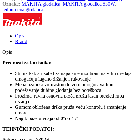
Oznake:
MAKITA glodalica
,
MAKITA glodalica 530W
,
jednoručna glodalica
Opis
Brand
Opis
Prednosti za korisnika:
Štitnik kabla i kabal za napajanje montirani na vrhu uređaja
omogućuju lagano držanje i rukovanje
Mehanizam sa zupčastom letvom omogućava fino
podešavanje dubine glodanja bez poteškoća
Prozirna, ravna osnovna ploča pruža jasan pregled ruba
rezanja
Gumom obložena drška pruža veću kontrolu i smanjenje
umora
Nagib baze uređaja od 0°do 45°
TEHNIČKI PODATCI:
Potrošnja snage: 530 W