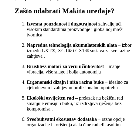
Zašto odabrati Makita uređaje?
Izvrsna pouzdanost i dugotrajnost
zahvaljujući
visokim standardima proizvodnje i globalnoj mreži
tvornica
.
Napredna tehnologija akumulatorskih alata
– izbor
između LXT®, XGT® i CXT® sustava za sve razine
zahtjeva
.
Brushless motori za veću učinkovitost
– manje
vibracija, više snage i bolja autonomija
Ergonomski dizajn i niža razina buke
– idealno za
cjelodnevnu i zahtjevnu profesionalnu upotrebu
.
Ekološki osviješten rad
– prelazak na bežični rad
smanjuje emisiju i buku, uz izdržljiva rješenja bez
kompromisa
.
Sveobuhvatni ekosustav dodataka
– razne opcije
organizacije i korištenja alata čine rad efikasnijim
.