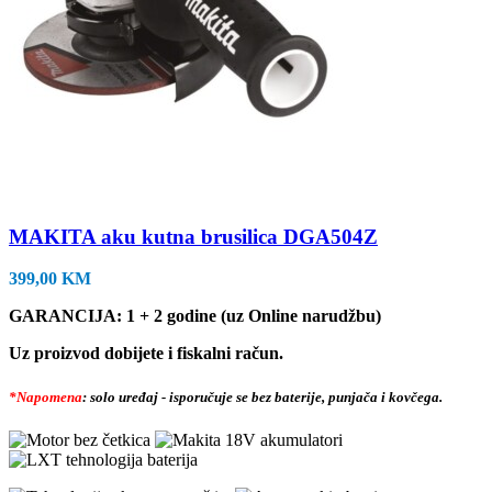
MAKITA aku kutna brusilica DGA504Z
399,00
KM
GARANCIJA: 1 + 2 godine (uz Online narudžbu)
Uz proizvod dobijete i fiskalni račun.
*Napomena
: solo uređaj - isporučuje se bez baterije, punjača i kovčega.