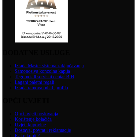
DODATNE USLUGE
Izrada Master sistema zaključavanja
Samonosiva konzolna kapija
Tegometall servisni centar BiH
Lagani paletni regali
Izrada ramova od al. profila
OPĆI UVJETI
Opći uvjeti poslovanja
Korištenje kolačića
Uvjeti kupovine
Dostava, povrat i reklamacije
Kako kupiti?