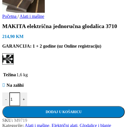
Početna
/
Alati i mašine
MAKITA električna jednoručna glodalica 3710
214,90
KM
GARANCIJA: 1 + 2 godine (uz Online registraciju)
Težina
1,6 kg
Na zalihi
MAKITA električna jednoručna glodalica 3710 količina
-
+
DODAJ U KOŠARICU
SKU:
M9719
Kategorije:
Alati i mašine
,
Električni alati
,
Glodalice i blanje