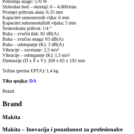
Potrošnja snage: 570 W
Slobodan hod – okretaji: 0 – 4.000/min.
Promjer prihvata alata: 6,35 mm
Kapacitet samoureznih vijka: 6 mm
Kapacitet suhomontažnih vijaka: 5 mm
Šesterokutni prihvat: 1/4 “
Buka – zvučni tlak: 82 dB(A)
Buka – zvučna snaga: 93 dB(A)
Buka – odstupanje (K): 3 dB(A)
Vibracije – zavrtanje: 2,5 m/s²
Vibracije – odstupanje (K): 1,5 m/s²
Dimenzije (D x Š x V): 269 x 65 x 192 mm
Težina (prema EPTA): 1,4 kg
Tiha spojka:
DA
Brand
Brand
Makita
Makita – Inovacija i pouzdanost za profesionalce