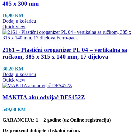
405 x 300 mm
16,90
KM
Dodaj u košaricu
Quick view
2161 – Plastični oroganizer PL 04 – vertikalna sa
ručkom, 385 x 315 x 140 mm, 17 dijelova
30,20
KM
Dodaj u košaricu
Quick view
MAKITA aku odvijač DFS452Z
549,00
KM
GARANCIJA: 1 + 2 godine (uz Online registraciju)
Uz proizvod dobijete i fiskalni račun.