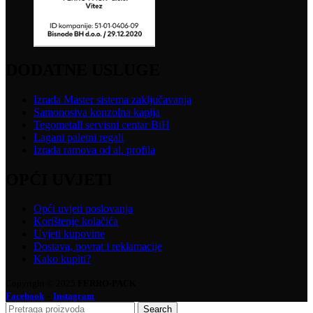
DODATNE USLUGE
Izrada Master sistema zaključavanja
Samonosiva konzolna kapija
Tegometall servisni centar BiH
Lagani paletni regali
Izrada ramova od al. profila
OPĆI UVJETI
Opći uvjeti poslovanja
Korištenje kolačića
Uvjeti kupovine
Dostava, povrat i reklamacije
Kako kupiti?
Copyright © 2025
FERRO-PACK
-
Facebook
Instagram
Search