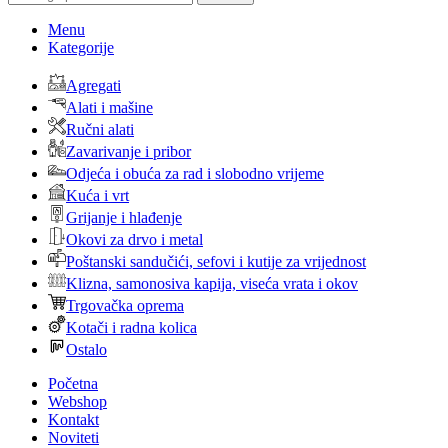
Menu
Kategorije
Agregati
Alati i mašine
Ručni alati
Zavarivanje i pribor
Odjeća i obuća za rad i slobodno vrijeme
Kuća i vrt
Grijanje i hlađenje
Okovi za drvo i metal
Poštanski sandučići, sefovi i kutije za vrijednost
Klizna, samonosiva kapija, viseća vrata i okov
Trgovačka oprema
Kotači i radna kolica
Ostalo
Početna
Webshop
Kontakt
Noviteti