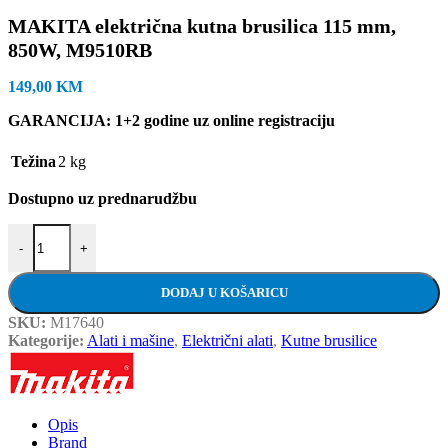
MAKITA električna kutna brusilica 115 mm,
850W, M9510RB
149,00
KM
GARANCIJA: 1+2 godine uz online registraciju
Težina
2 kg
Dostupno uz prednarudžbu
MAKITA električna kutna brusilica 115 mm, 850W, M9510RB količi
-
+
DODAJ U KOŠARICU
SKU:
M17640
Kategorije:
Alati i mašine
,
Električni alati
,
Kutne brusilice
Opis
Brand