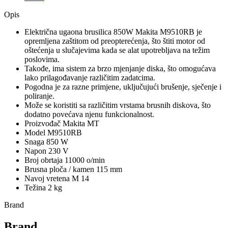
Opis
Električna ugaona brusilica 850W Makita M9510RB je
opremljena zaštitom od preopterećenja, što štiti motor od
oštećenja u slučajevima kada se alat upotrebljava na težim
poslovima.
Takođe, ima sistem za brzo mjenjanje diska, što omogućava
lako prilagođavanje različitim zadatcima.
Pogodna je za razne primjene, uključujući brušenje, sječenje i
poliranje.
Može se koristiti sa različitim vrstama brusnih diskova, što
dodatno povećava njenu funkcionalnost.
Proizvođač Makita MT
Model M9510RB
Snaga 850 W
Napon 230 V
Broj obrtaja 11000 o/min
Brusna ploča / kamen 115 mm
Navoj vretena M 14
Težina 2 kg
Brand
Brand