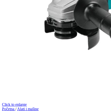
Click to enlarge
Početna
/
Alati i mašine