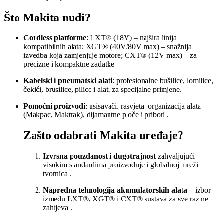
Što Makita nudi?
Cordless platforme
: LXT® (18V) – najšira linija
kompatibilnih alata; XGT® (40V/80V max) – snažnija
izvedba koja zamjenjuje motore; CXT® (12V max) – za
precizne i kompaktne zadatke
Kabelski i pneumatski alati
: profesionalne bušilice, lomilice,
čekići, brusilice, pilice i alati za specijalne primjene
.
Pomoćni proizvodi
: usisavači, rasvjeta, organizacija alata
(Makpac, Maktrak), dijamantne ploče i pribori
.
Zašto odabrati Makita uređaje?
Izvrsna pouzdanost i dugotrajnost
zahvaljujući
visokim standardima proizvodnje i globalnoj mreži
tvornica
.
Napredna tehnologija akumulatorskih alata
– izbor
između LXT®, XGT® i CXT® sustava za sve razine
zahtjeva
.