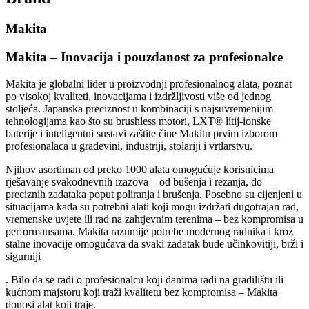
Makita
Makita – Inovacija i pouzdanost za profesionalce
Makita je globalni lider u proizvodnji profesionalnog alata, poznat
po visokoj kvaliteti, inovacijama i izdržljivosti više od jednog
stoljeća. Japanska preciznost u kombinaciji s najsuvremenijim
tehnologijama kao što su brushless motori, LXT® litij-ionske
baterije i inteligentni sustavi zaštite čine Makitu prvim izborom
profesionalaca u građevini, industriji, stolariji i vrtlarstvu.
Njihov asortiman od preko 1000 alata omogućuje korisnicima
rješavanje svakodnevnih izazova – od bušenja i rezanja, do
preciznih zadataka poput poliranja i brušenja. Posebno su cijenjeni u
situacijama kada su potrebni alati koji mogu izdržati dugotrajan rad,
vremenske uvjete ili rad na zahtjevnim terenima – bez kompromisa u
performansama. Makita razumije potrebe modernog radnika i kroz
stalne inovacije omogućava da svaki zadatak bude učinkovitiji, brži i
sigurniji
. Bilo da se radi o profesionalcu koji danima radi na gradilištu ili
kućnom majstoru koji traži kvalitetu bez kompromisa – Makita
donosi alat koji traje.