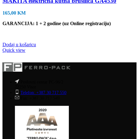
MAKITA električna kutna brusilica GA4530
165,00
KM
GARANCIJA: 1 + 2 godine (uz Online registraciju)
Dodaj u košaricu
Quick view
Poslovni centar PC-96/2
72250 Vitez
Telefon: +387 30 717 550
Fax: +387 30 717 549