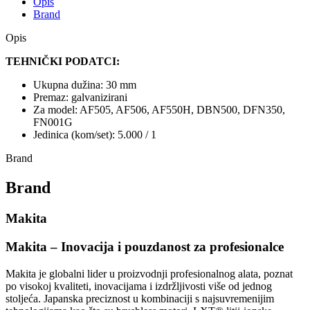
Opis
Brand
Opis
TEHNIČKI PODATCI:
Ukupna dužina: 30 mm
Premaz: galvanizirani
Za model: AF505, AF506, AF550H, DBN500, DFN350,
FN001G
Jedinica (kom/set): 5.000 / 1
Brand
Brand
Makita
Makita – Inovacija i pouzdanost za profesionalce
Makita je globalni lider u proizvodnji profesionalnog alata, poznat
po visokoj kvaliteti, inovacijama i izdržljivosti više od jednog
stoljeća. Japanska preciznost u kombinaciji s najsuvremenijim