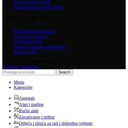
Lagani paletni regali
Izrada ramova od al. profila
OPĆI UVJETI
Opći uvjeti poslovanja
Korištenje kolačića
Uvjeti kupovine
Dostava, povrat i reklamacije
Kako kupiti?
Copyright © 2025
FERRO-PACK
-
Facebook
Instagram
Search
Menu
Kategorije
Agregati
Alati i mašine
Ručni alati
Zavarivanje i pribor
Odjeća i obuća za rad i slobodno vrijeme