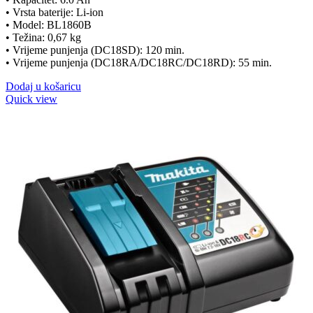
• Vrsta baterije: Li-ion
• Model: BL1860B
• Težina: 0,67 kg
• Vrijeme punjenja (DC18SD): 120 min.
• Vrijeme punjenja (DC18RA/DC18RC/DC18RD): 55 min.
Dodaj u košaricu
Quick view