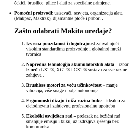
čekići, brusilice, pilice i alati za specijalne primjene
.
Pomoćni proizvodi
: usisavači, rasvjeta, organizacija alata
(Makpac, Maktrak), dijamantne ploče i pribori
.
Zašto odabrati Makita uređaje?
Izvrsna pouzdanost i dugotrajnost
zahvaljujući
visokim standardima proizvodnje i globalnoj mreži
tvornica
.
Napredna tehnologija akumulatorskih alata
– izbor
između LXT®, XGT® i CXT® sustava za sve razine
zahtjeva
.
Brushless motori za veću učinkovitost
– manje
vibracija, više snage i bolja autonomija
Ergonomski dizajn i niža razina buke
– idealno za
cjelodnevnu i zahtjevnu profesionalnu upotrebu
.
Ekološki osviješten rad
– prelazak na bežični rad
smanjuje emisiju i buku, uz izdržljiva rješenja bez
kompromisa
.