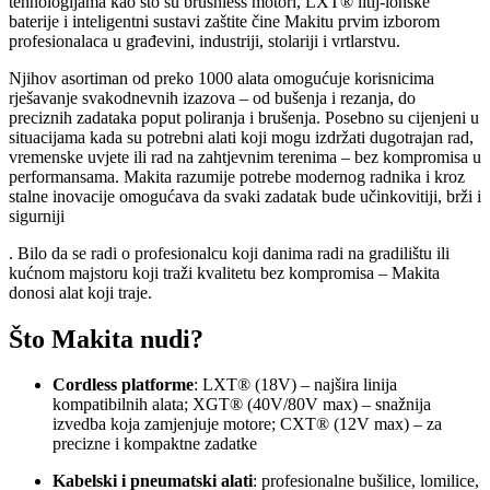
tehnologijama kao što su brushless motori, LXT® litij-ionske
baterije i inteligentni sustavi zaštite čine Makitu prvim izborom
profesionalaca u građevini, industriji, stolariji i vrtlarstvu.
Njihov asortiman od preko 1000 alata omogućuje korisnicima
rješavanje svakodnevnih izazova – od bušenja i rezanja, do
preciznih zadataka poput poliranja i brušenja. Posebno su cijenjeni u
situacijama kada su potrebni alati koji mogu izdržati dugotrajan rad,
vremenske uvjete ili rad na zahtjevnim terenima – bez kompromisa u
performansama. Makita razumije potrebe modernog radnika i kroz
stalne inovacije omogućava da svaki zadatak bude učinkovitiji, brži i
sigurniji
. Bilo da se radi o profesionalcu koji danima radi na gradilištu ili
kućnom majstoru koji traži kvalitetu bez kompromisa – Makita
donosi alat koji traje.
Što Makita nudi?
Cordless platforme
: LXT® (18V) – najšira linija
kompatibilnih alata; XGT® (40V/80V max) – snažnija
izvedba koja zamjenjuje motore; CXT® (12V max) – za
precizne i kompaktne zadatke
Kabelski i pneumatski alati
: profesionalne bušilice, lomilice,