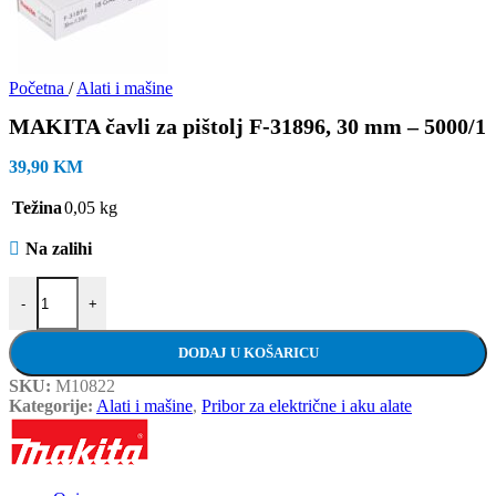
Početna
/
Alati i mašine
MAKITA čavli za pištolj F-31896, 30 mm – 5000/1
39,90
KM
Težina
0,05 kg
Na zalihi
MAKITA čavli za pištolj F-31896, 30 mm - 5000/1 količina
-
+
DODAJ U KOŠARICU
SKU:
M10822
Kategorije:
Alati i mašine
,
Pribor za električne i aku alate