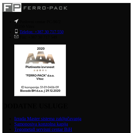
Poslovni centar PC-96/2
72250 Vitez
Telefon: +387 30 717 550
Fax: +387 30 717 549
DODATNE USLUGE
Izrada Master sistema zaključavanja
Samonosiva konzolna kapija
Tegometall servisni centar BiH