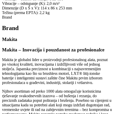
Vibracije – odstupanje (K): 2,0 m/s²
Dimenzije (D x Š x V): 114 x 86 x 253 mm
Težina (prema EPTA): 2,2 kg
Brand
Brand
Makita
Makita – Inovacija i pouzdanost za profesionalce
Makita je globalni lider u proizvodnji profesionalnog alata, poznat
po visokoj kvaliteti, inovacijama i izdržljivosti više od jednog
stoljeća. Japanska preciznost u kombinaciji s najsuvremenijim
tehnologijama kao što su brushless motori, LXT® litij-ionske
baterije i inteligentni sustavi zaštite čine Makitu prvim izborom
profesionalaca u građevini, industriji, stolariji i vrtlarstvu.
Njihov asortiman od preko 1000 alata omogućuje korisnicima
rješavanje svakodnevnih izazova – od bušenja i rezanja, do
preciznih zadataka poput poliranja i brušenja. Posebno su cijenjeni u
situacijama kada su potrebni alati koji mogu izdržati dugotrajan rad,
vremenske uvjete ili rad na zahtjevnim terenima – bez kompromisa u