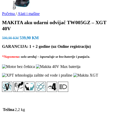
Početna
/
Alati i mašine
MAKITA aku udarni odvijač TW005GZ – XGT
40V
Izvorna
Trenutna
539,90
KM
599,90
KM
cijena
cijena
GARANCIJA: 1 + 2 godine (uz Online registraciju)
bila
je:
je:
539,90 KM.
599,90 KM.
*Napomena
: solo uređaj – isporučuje se bez baterije i punjača.
Težina
2,2 kg