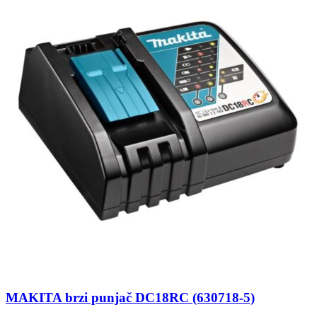
MAKITA brzi punjač DC18RC (630718-5)