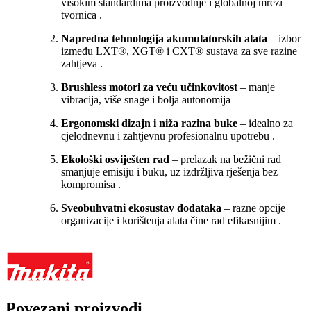
visokim standardima proizvodnje i globalnoj mreži
tvornica
.
Napredna tehnologija akumulatorskih alata
– izbor
između LXT®, XGT® i CXT® sustava za sve razine
zahtjeva
.
Brushless motori za veću učinkovitost
– manje
vibracija, više snage i bolja autonomija
Ergonomski dizajn i niža razina buke
– idealno za
cjelodnevnu i zahtjevnu profesionalnu upotrebu
.
Ekološki osviješten rad
– prelazak na bežični rad
smanjuje emisiju i buku, uz izdržljiva rješenja bez
kompromisa
.
Sveobuhvatni ekosustav dodataka
– razne opcije
organizacije i korištenja alata čine rad efikasnijim
.
Povezani proizvodi