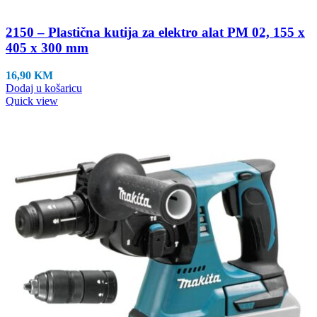
2150 – Plastična kutija za elektro alat PM 02, 155 x
405 x 300 mm
16,90
KM
Dodaj u košaricu
Quick view