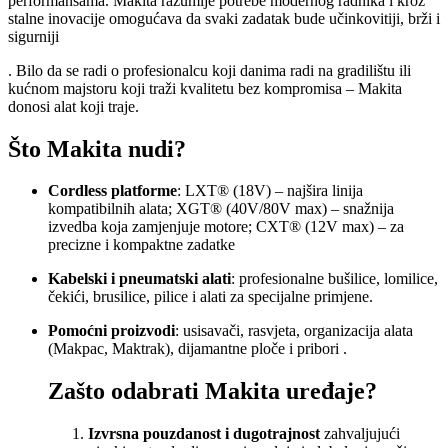
performansama. Makita razumije potrebe modernog radnika i kroz
stalne inovacije omogućava da svaki zadatak bude učinkovitiji, brži i
sigurniji
. Bilo da se radi o profesionalcu koji danima radi na gradilištu ili
kućnom majstoru koji traži kvalitetu bez kompromisa – Makita
donosi alat koji traje.
Što Makita nudi?
Cordless platforme
: LXT® (18V) – najšira linija
kompatibilnih alata; XGT® (40V/80V max) – snažnija
izvedba koja zamjenjuje motore; CXT® (12V max) – za
precizne i kompaktne zadatke
Kabelski i pneumatski alati
: profesionalne bušilice, lomilice,
čekići, brusilice, pilice i alati za specijalne primjene
.
Pomoćni proizvodi
: usisavači, rasvjeta, organizacija alata
(Makpac, Maktrak), dijamantne ploče i pribori
.
Zašto odabrati Makita uređaje?
Izvrsna pouzdanost i dugotrajnost
zahvaljujući