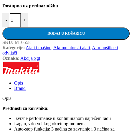
Dostupno uz prednarudžbu
MAKITA aku udarni odvijač TW005GZ - XGT 40V količina
-
+
DODAJ U KOŠARICU
SKU:
M10558
Kategorije:
Alati i mašine
,
Akumulatorski alati
,
Aku bušilice i
odvijači
Oznaka:
Akcija-xgt
Opis
Brand
Opis
Prednosti za korisnika:
Izvrsne performanse u kontinuiranom najtežem radu
Lagan, vrlo velikog okretnog momenta
Auto-stop funkcija: 3 načina za zavrtanje i 3 načina za