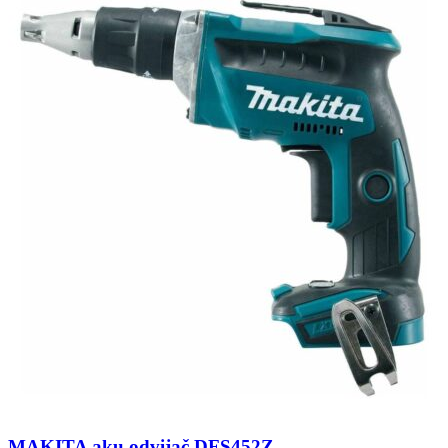
MAKITA aku odvijač DFS452Z