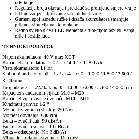
odvrtanje
Regulacija broja okretaja i prekidač za promjenu smjera vrtnje
Uključivanje/isključivanje varijabilne brzine
Gumeni spoj između ručke i držača akumulatora smanjuje
prijenos vibracija na akumulator
Radno svjetlo s dva LED elementa s funkcijom osvjetljivanja
prije i poslije rada
TEHNIČKI PODATCI:
Napon akumulatora: 40 V max XGT
Kapacitet akumulatora: 2,0 / 2,5 / 4,0 / 5,0 / 8,0 Ah
Vrsta akumulatora: Li-ion
Slobodni hod – okretaji – 1./2./3./4. br.: 0 – 1.000 / 1.800 / 2.600 /
-1
3.200 min
-1
Broj udaraca – 1./2./3./4. br.: 0 – 1.800 / 2.600 / 3.400 / 4.000 min
Kapacitet standardnih vijaka: M10 – M20
Kapacitet vijka visoke čvrstoće: M10 – M16
Kvadratni prihvat: 1/2 “
Moment zavrtanja (visoki): 350 Nm
Moment odvrtanja: 630 Nm
Buka – zvučni tlak: 99 dB(A)
Buka – zvučna snaga: 110 dB(A)
Buka – odstupanje (K): 3 dB(A)
Vibracije – udarno zavrtanje: 16,5 m/s²