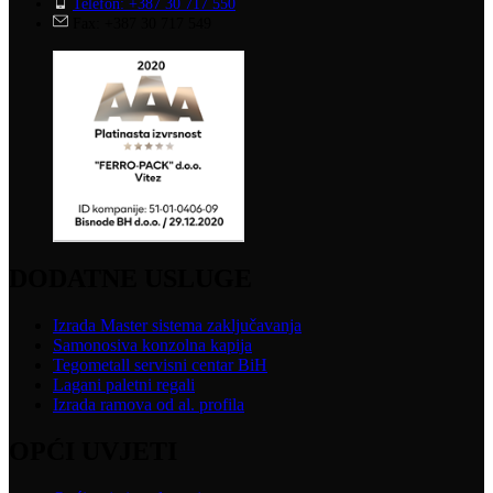
Telefon: +387 30 717 550
Fax: +387 30 717 549
DODATNE USLUGE
Izrada Master sistema zaključavanja
Samonosiva konzolna kapija
Tegometall servisni centar BiH
Lagani paletni regali
Izrada ramova od al. profila
OPĆI UVJETI