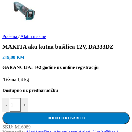
Početna
/
Alati i mašine
MAKITA aku kutna bušilica 12V, DA333DZ
219,00
KM
GARANCIJA: 1+2 godine uz online registraciju
Težina
1,4 kg
Dostupno uz prednarudžbu
MAKITA aku kutna bušilica 12V, DA333DZ količina
-
+
DODAJ U KOŠARICU
SKU:
M16989