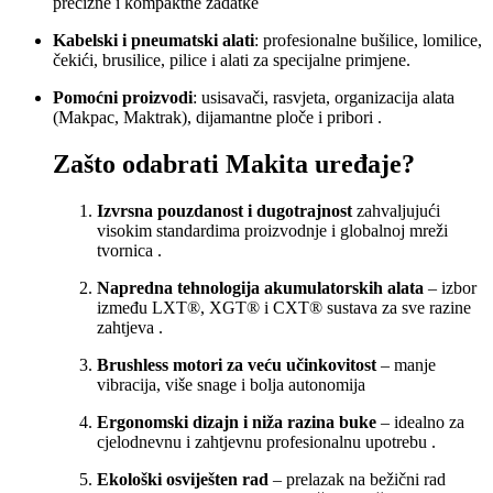
precizne i kompaktne zadatke
Kabelski i pneumatski alati
: profesionalne bušilice, lomilice,
čekići, brusilice, pilice i alati za specijalne primjene
.
Pomoćni proizvodi
: usisavači, rasvjeta, organizacija alata
(Makpac, Maktrak), dijamantne ploče i pribori
.
Zašto odabrati Makita uređaje?
Izvrsna pouzdanost i dugotrajnost
zahvaljujući
visokim standardima proizvodnje i globalnoj mreži
tvornica
.
Napredna tehnologija akumulatorskih alata
– izbor
između LXT®, XGT® i CXT® sustava za sve razine
zahtjeva
.
Brushless motori za veću učinkovitost
– manje
vibracija, više snage i bolja autonomija
Ergonomski dizajn i niža razina buke
– idealno za
cjelodnevnu i zahtjevnu profesionalnu upotrebu
.
Ekološki osviješten rad
– prelazak na bežični rad