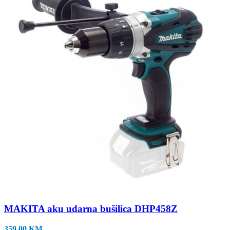
MAKITA aku udarna bušilica DHP458Z
359,00
KM