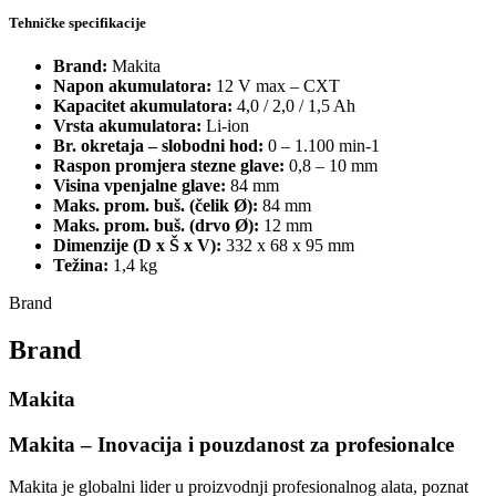
Tehničke specifikacije
Brand:
Makita
Napon akumulatora:
12 V max – CXT
Kapacitet akumulatora:
4,0 / 2,0 / 1,5 Ah
Vrsta akumulatora:
Li-ion
Br. okretaja – slobodni hod:
0 – 1.100 min-1
Raspon promjera stezne glave:
0,8 – 10 mm
Visina vpenjalne glave:
84 mm
Maks. prom. buš. (čelik Ø):
84 mm
Maks. prom. buš. (drvo Ø):
12 mm
Dimenzije (D x Š x V):
332 x 68 x 95 mm
Težina:
1,4 kg
Brand
Brand
Makita
Makita – Inovacija i pouzdanost za profesionalce
Makita je globalni lider u proizvodnji profesionalnog alata, poznat