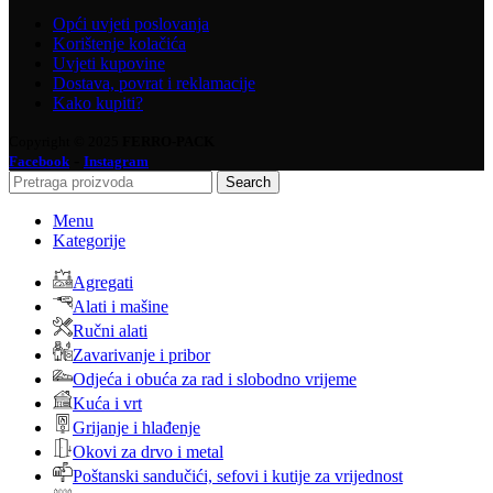
Opći uvjeti poslovanja
Korištenje kolačića
Uvjeti kupovine
Dostava, povrat i reklamacije
Kako kupiti?
Copyright © 2025
FERRO-PACK
-
Facebook
Instagram
Search
Menu
Kategorije
Agregati
Alati i mašine
Ručni alati
Zavarivanje i pribor
Odjeća i obuća za rad i slobodno vrijeme
Kuća i vrt
Grijanje i hlađenje
Okovi za drvo i metal
Poštanski sandučići, sefovi i kutije za vrijednost