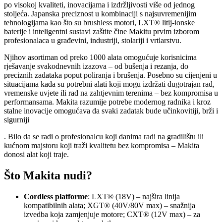
po visokoj kvaliteti, inovacijama i izdržljivosti više od jednog
stoljeća. Japanska preciznost u kombinaciji s najsuvremenijim
tehnologijama kao što su brushless motori, LXT® litij-ionske
baterije i inteligentni sustavi zaštite čine Makitu prvim izborom
profesionalaca u građevini, industriji, stolariji i vrtlarstvu.
Njihov asortiman od preko 1000 alata omogućuje korisnicima
rješavanje svakodnevnih izazova – od bušenja i rezanja, do
preciznih zadataka poput poliranja i brušenja. Posebno su cijenjeni u
situacijama kada su potrebni alati koji mogu izdržati dugotrajan rad,
vremenske uvjete ili rad na zahtjevnim terenima – bez kompromisa u
performansama. Makita razumije potrebe modernog radnika i kroz
stalne inovacije omogućava da svaki zadatak bude učinkovitiji, brži i
sigurniji
. Bilo da se radi o profesionalcu koji danima radi na gradilištu ili
kućnom majstoru koji traži kvalitetu bez kompromisa – Makita
donosi alat koji traje.
Što Makita nudi?
Cordless platforme
: LXT® (18V) – najšira linija
kompatibilnih alata; XGT® (40V/80V max) – snažnija
izvedba koja zamjenjuje motore; CXT® (12V max) – za