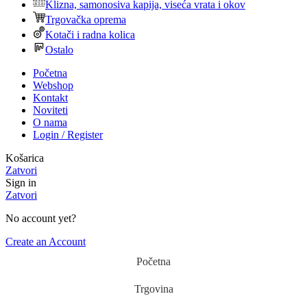
Klizna, samonosiva kapija, viseća vrata i okov
Trgovačka oprema
Kotači i radna kolica
Ostalo
Početna
Webshop
Kontakt
Noviteti
O nama
Login / Register
Košarica
Zatvori
Sign in
Zatvori
No account yet?
Create an Account
Početna
Trgovina