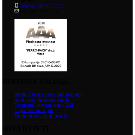
72250 Vitez
Telefon: +387 30 717 550
Fax: +387 30 717 549
DODATNE USLUGE
Izrada Master sistema zaključavanja
Samonosiva konzolna kapija
Tegometall servisni centar BiH
Lagani paletni regali
Izrada ramova od al. profila
OPĆI UVJETI