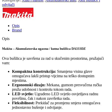
Kategorije:
Alati i mašine
,
Akumulatorski alati
,
Aku bušilice i
odvijači
Opis
Brand
Opis
Makita – Akumulatorska ugaona / kutna bušilica DA333DZ
Ova bušilica je savršena za rad u skučenim prostorima, pružajući
vam:
Kompaktna konstrukcija:
Smanjena visina glave
omogućava lakši pristup vijcima na teško dostupnim
mjestima.
Ergonomski dizajn:
Mekana, gumom presvučena ručka
pruža udobnost i kontrolu tokom rada.
LED svjetlo:
Ugrađeno LED svjetlo osvjetljava radnu
površinu, čak i nakon završetka rada.
Fleksibilnost:
Prekidač za promjenu smjera omogućava
jednostavno bušenje i odvijanje.