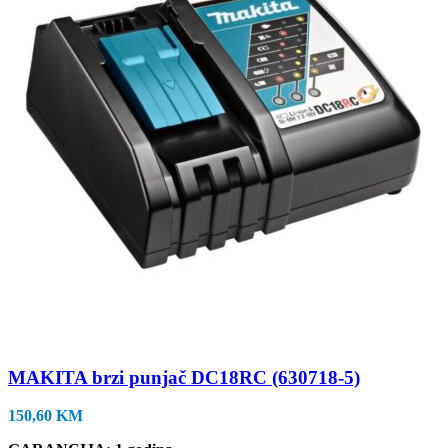
MAKITA brzi punjač DC18RC (630718-5)
150,60
KM