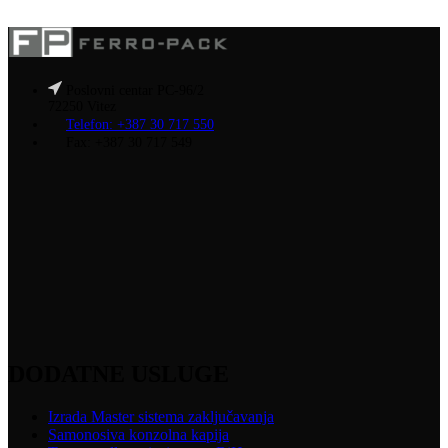
ima
više
varijanti.
Opcije
se
Poslovni centar PC-96/2
mogu
72250 Vitez
odabrati
Telefon: +387 30 717 550
na
Fax: +387 30 717 549
stranici
proizvoda
DODATNE USLUGE
Izrada Master sistema zaključavanja
Samonosiva konzolna kapija