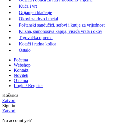
Kuća i vrt
Grijanje i hlađenje
Okovi za drvo i metal
Poštanski sandučići, sefovi i kutije za vrijednost
Klizna, samonosiva kapija, viseća vrata i okov
Trgovačka oprema
Kotači i radna kolica
Ostalo
Početna
Webshop
Kontakt
Noviteti
O nama
Login / Register
Košarica
Zatvori
Sign in
Zatvori
No account yet?