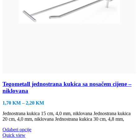
Tegometall jednostrana kukica sa nosačem cijene –
niklovana
Raspon
1,70
KM
–
2,20
KM
cijena:
Jednostrana kukica 15 cm, 4,0 mm, niklovana Jednostrana kukica
od
20 cm, 4,0 mm, niklovana Jednostrana kukica 30 cm, 4,8 mm,
1,70 KM
do
Ovaj
Odaberi opcije
2,20 KM
proizvod
Quick view