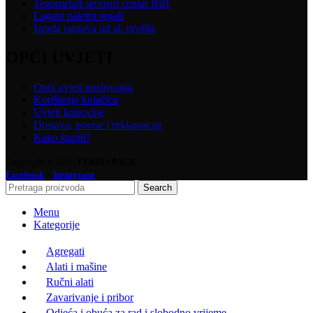
Tegometall servisni centar BiH
Lagani paletni regali
Izrada ramova od al. profila
OPĆI UVJETI
Opći uvjeti poslovanja
Korištenje kolačića
Uvjeti kupovine
Dostava, povrat i reklamacije
Kako kupiti?
Copyright © 2025
FERRO-PACK
-
Facebook
Instagram
Search
Menu
Kategorije
Agregati
Alati i mašine
Ručni alati
Zavarivanje i pribor
Odjeća i obuća za rad i slobodno vrijeme