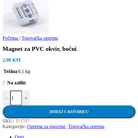
Početna
/
Trgovačka oprema
Magnet za PVC okvir, bočni
2,90
KM
Težina
0,1 kg
Na zalihi
Magnet za PVC okvir, bočni količina
-
+
DODAJ U KOŠARICU
SKU:
TO707
Kategorije:
Oprema za trgovine
,
Trgovačka oprema
Opis