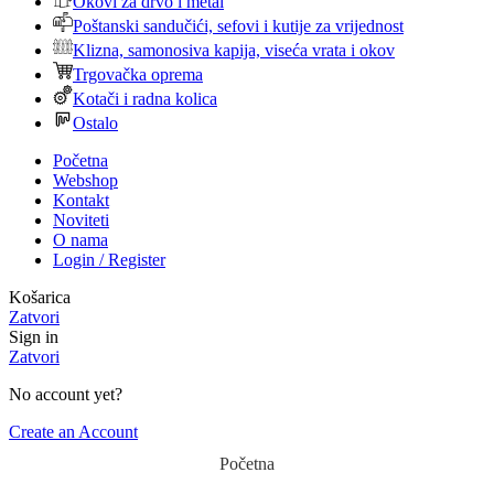
Okovi za drvo i metal
Poštanski sandučići, sefovi i kutije za vrijednost
Klizna, samonosiva kapija, viseća vrata i okov
Trgovačka oprema
Kotači i radna kolica
Ostalo
Početna
Webshop
Kontakt
Noviteti
O nama
Login / Register
Košarica
Zatvori
Sign in
Zatvori
No account yet?
Create an Account
Početna