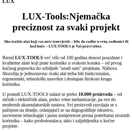
LUX
LUX-Tools:Njemačka
preciznost za svaki projekt
Ako tražite alat koji vas neće iznevjeriti – bilo da radite u vrtu, radionici ili
kod kuće –
LUX-TOOLS je Vaš pravi izbor
.
Brend
LUX-TOOLS
već više od 100 godina donosi pouzdane i
kvalitetne alate koji prate korisnike u svakom koraku – od prvog
kućnog popravka do ozbiljnih "uradi sam" projekata. Njihova
filozofija je jednostavna: svaki alat treba biti funkcionalan,
ergonomski, tehnološki usavršen i dostupan širokom krugu
korisnika.
U ponudi LUX-TOOLS nalazi se preko
10.000 proizvoda
– od
ručnih i električnih alata, preko vrtne mehanizacije, pa sve do
modernih akumulatorskih sustava. Svi proizvodi razvijaju se s
pažnjom na detalje, oslanjajući se na dugogodišnje iskustvo,
savremene tehnologije i jasnu usmjerenost prema potrebama stvarnih
korisnika – kako profesionalaca, tako i zaljubljenika u kućne
projekte.