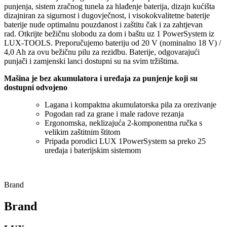
punjenja, sistem zračnog tunela za hlađenje baterija, dizajn kućišta
dizajniran za sigurnost i dugovječnost, i visokokvalitetne baterije
baterije nude optimalnu pouzdanost i zaštitu čak i za zahtjevan
rad.
Otkrijte bežičnu slobodu za dom i baštu uz 1 PowerSystem iz
LUX-TOOLS.
Preporučujemo bateriju od 20 V (nominalno 18 V) /
4,0 Ah za ovu bežičnu pilu za rezidbu.
Baterije, odgovarajući
punjači i zamjenski lanci dostupni su na svim tržištima.
Mašina je bez akumulatora i uređaja za punjenje koji su
dostupni odvojeno
Lagana i kompaktna akumulatorska pila za orezivanje
Pogodan rad za grane i male radove rezanja
Ergonomska, neklizajuća 2-komponentna ručka s
velikim zaštitnim štitom
Pripada porodici LUX 1PowerSystem sa preko 25
uređaja i baterijskim sistemom
Brand
Brand