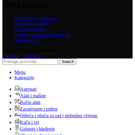
OPĆI UVJETI
Opći uvjeti poslovanja
Korištenje kolačića
Uvjeti kupovine
Dostava, povrat i reklamacije
Kako kupiti?
Copyright © 2025
FERRO-PACK
-
Facebook
Instagram
Search
Menu
Kategorije
Agregati
Alati i mašine
Ručni alati
Zavarivanje i pribor
Odjeća i obuća za rad i slobodno vrijeme
Kuća i vrt
Grijanje i hlađenje