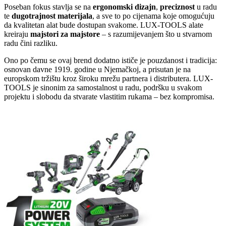
Poseban fokus stavlja se na
ergonomski dizajn
,
preciznost
u radu
te
dugotrajnost materijala
, a sve to po cijenama koje omogućuju
da kvalitetan alat bude dostupan svakome. LUX-TOOLS alate
kreiraju
majstori za majstore
– s razumijevanjem što u stvarnom
radu čini razliku.
Ono po čemu se ovaj brend dodatno ističe je pouzdanost i tradicija:
osnovan davne 1919. godine u Njemačkoj, a prisutan je na
europskom tržištu kroz široku mrežu partnera i distributera. LUX-
TOOLS je sinonim za samostalnost u radu, podršku u svakom
projektu i slobodu da stvarate vlastitim rukama – bez kompromisa.