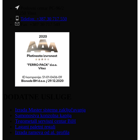
Poslovni centar PC-96/2
72250 Vitez
Telefon: +387 30 717 550
Fax: +387 30 717 549
DODATNE USLUGE
Izrada Master sistema zaključavanja
Samonosiva konzolna kapija
Tegometall servisni centar BiH
Lagani paletni regali
Izrada ramova od al. profila