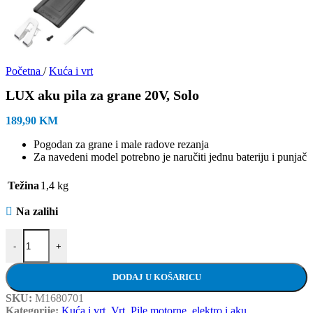
Početna
/
Kuća i vrt
LUX aku pila za grane 20V, Solo
189,90
KM
Pogodan za grane i male radove rezanja
Za navedeni model potrebno je naručiti jednu bateriju i punjač
Težina
1,4 kg
Na zalihi
LUX aku pila za grane 20V, Solo količina
-
+
DODAJ U KOŠARICU
SKU:
M1680701
Kategorije:
Kuća i vrt
,
Vrt
,
Pile motorne, elektro i aku