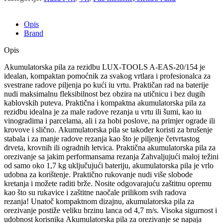
Opis
Brand
Opis
Akumulatorska pila za rezidbu LUX-TOOLS A-EAS-20/154 je
idealan, kompaktan pomoćnik za svakog vrtlara i profesionalca za
svestrane radove piljenja po kući iu vrtu.
Praktičan rad na baterije
nudi maksimalnu fleksibilnost bez obzira na utičnicu i bez dugih
kablovskih puteva.
Praktična i kompaktna akumulatorska pila za
rezidbu idealna je za male radove rezanja u vrtu ili šumi, kao iu
vinogradima i parcelama, ali i za hobi poslove, na primjer ograde ili
krovove i slično.
Akumulatorska pila se također koristi za brušenje
stabala i za manje radove rezanja kao što je piljenje četvrtastog
drveta, krovnih ili ogradnih letvica.
Praktična akumulatorska pila za
orezivanje sa jakim performansama rezanja
Zahvaljujući maloj težini
od samo oko 1,7 kg uključujući bateriju, akumulatorska pila je vrlo
udobna za korištenje.
Praktično rukovanje nudi više slobode
kretanja i možete raditi brže.
Nosite odgovarajuću zaštitnu opremu
kao što su rukavice i zaštitne naočale prilikom svih radova
rezanja!
Unatoč kompaktnom dizajnu, akumulatorska pila za
orezivanje postiže veliku brzinu lanca od 4,7 m/s.
Visoka sigurnost i
udobnost korisnika
Akumulatorska pila za orezivanje se napaja