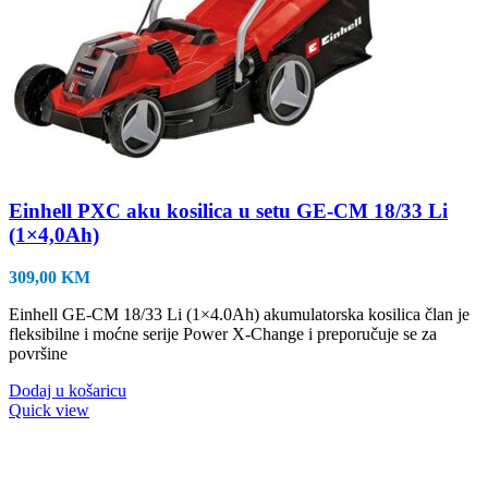
Einhell PXC aku kosilica u setu GE-CM 18/33 Li
(1×4,0Ah)
309,00
KM
Einhell GE-CM 18/33 Li (1×4.0Ah) akumulatorska kosilica član je
fleksibilne i moćne serije Power X-Change i preporučuje se za
površine
Dodaj u košaricu
Quick view