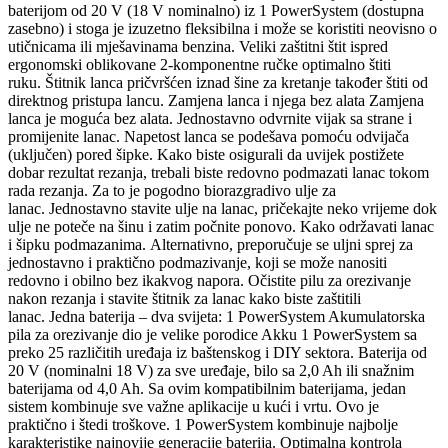
baterijom od 20 V (18 V nominalno) iz 1 PowerSystem (dostupna
zasebno) i stoga je izuzetno fleksibilna i može se koristiti neovisno o
utičnicama ili mješavinama benzina.
Veliki zaštitni štit ispred
ergonomski oblikovane 2-komponentne ručke optimalno štiti
ruku.
Štitnik lanca pričvršćen iznad šine za kretanje također štiti od
direktnog pristupa lancu.
Zamjena lanca i njega bez alata
Zamjena
lanca je moguća bez alata.
Jednostavno odvrnite vijak sa strane i
promijenite lanac.
Napetost lanca se podešava pomoću odvijača
(uključen) pored šipke.
Kako biste osigurali da uvijek postižete
dobar rezultat rezanja, trebali biste redovno podmazati lanac tokom
rada rezanja.
Za to je pogodno biorazgradivo ulje za
lanac.
Jednostavno stavite ulje na lanac, pričekajte neko vrijeme dok
ulje ne poteče na šinu i zatim počnite ponovo.
Kako održavati lanac
i šipku podmazanima.
Alternativno, preporučuje se uljni sprej za
jednostavno i praktično podmazivanje, koji se može nanositi
redovno i obilno bez ikakvog napora.
Očistite pilu za orezivanje
nakon rezanja i stavite štitnik za lanac kako biste zaštitili
lanac.
Jedna baterija – dva svijeta: 1 PowerSystem Akumulatorska
pila za orezivanje dio je velike porodice Akku 1 PowerSystem sa
preko 25 različitih uređaja iz baštenskog i DIY sektora.
Baterija od
20 V (nominalni 18 V) za sve uređaje, bilo sa 2,0 Ah ili snažnim
baterijama od 4,0 Ah.
Sa ovim kompatibilnim baterijama, jedan
sistem kombinuje sve važne aplikacije u kući i vrtu.
Ovo je
praktično i štedi troškove.
1 PowerSystem kombinuje najbolje
karakteristike najnovije generacije baterija.
Optimalna kontrola