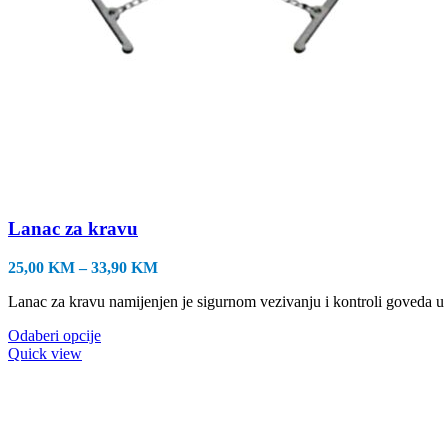
Lanac za kravu
Raspon
25,00
KM
–
33,90
KM
cijena:
Lanac za kravu namijenjen je sigurnom vezivanju i kontroli goveda u št
od
25,00 KM
Ovaj
Odaberi opcije
do
proizvod
Quick view
33,90 KM
ima
više
varijanti.
Opcije
se