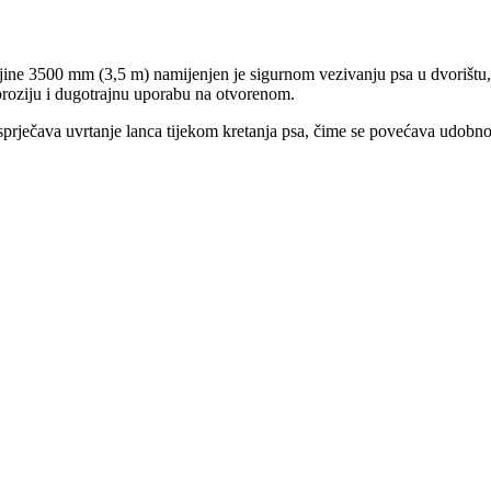
ljine 3500 mm (3,5 m) namijenjen je sigurnom vezivanju psa u dvorištu,
koroziju i dugotrajnu uporabu na otvorenom.
prječava uvrtanje lanca tijekom kretanja psa, čime se povećava udobnos