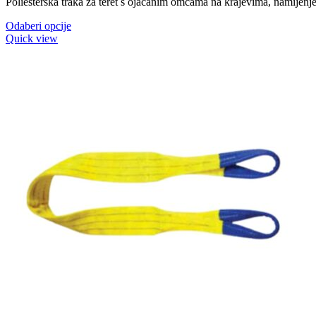
Poliesterska traka za teret s ojačanim omčama na krajevima, namijenjen
od
15,90 KM
Ovaj
Odaberi opcije
do
proizvod
Quick view
23,50 KM
ima
više
varijanti.
Opcije
se
mogu
odabrati
na
stranici
proizvoda