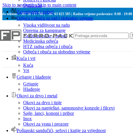
Skip to navigation
Skip to main content
Ostali alat
Zavarivanje i pribor
Info telefon: +387 30 717 700 | +387 63 025 585 | Radno vrijeme poslovnice: 8:00 - 19:00
Odjeća i obuća za rad i slobodno vrijeme
Visoka vidljivost na radu
Oprema za kampiranje
Zaštita na radu – pribor
Medicinska odjeća
HTZ radna odjeća i obuća
Odjeća i obuća za slobodno vrijeme
Kuća i vrt
Kuća
Vrt
Grijanje i hlađenje
Grijanje
Hlađenje
Okovi za drvo i metal
Okovi za drvo i tiple
Okovi za namještaj, samonosive konzole i filcevi
Sajle, lanci, konopi i pribor
Inox
Okovi za vrata i prozore
Poštanski sandučići, sefovi i kutije za vrijednost