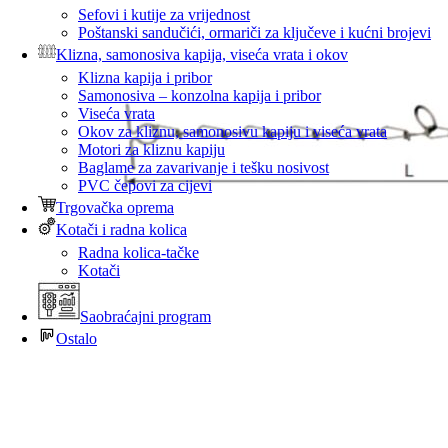
Sefovi i kutije za vrijednost
Poštanski sandučići, ormariči za ključeve i kućni brojevi
Klizna, samonosiva kapija, viseća vrata i okov
Klizna kapija i pribor
Samonosiva – konzolna kapija i pribor
Viseća vrata
Okov za kliznu, samonosivu kapiju i viseća vrata
Motori za kliznu kapiju
Baglame za zavarivanje i tešku nosivost
PVC čepovi za cijevi
Trgovačka oprema
Kotači i radna kolica
Radna kolica-tačke
Kotači
Saobraćajni program
Ostalo