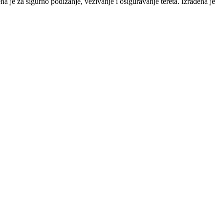
a je za sigurno podizanje, vezivanje i osiguravanje tereta. Izrađena je