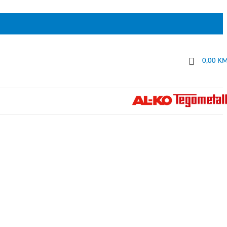
0,00
K