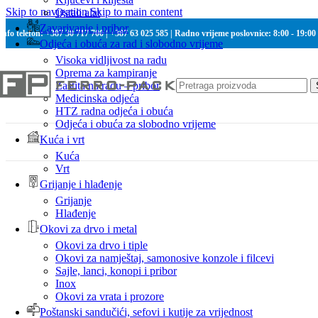
Skip to navigation
Skip to main content
Ostali alat
Zavarivanje i pribor
Info telefon: +387 30 717 700 | +387 63 025 585 | Radno vrijeme poslovnice: 8:00 - 19:00
Odjeća i obuća za rad i slobodno vrijeme
Visoka vidljivost na radu
Oprema za kampiranje
Zaštita na radu – pribor
Medicinska odjeća
HTZ radna odjeća i obuća
Odjeća i obuća za slobodno vrijeme
Kuća i vrt
Kuća
Vrt
Grijanje i hlađenje
Grijanje
Hlađenje
Okovi za drvo i metal
Okovi za drvo i tiple
Okovi za namještaj, samonosive konzole i filcevi
Sajle, lanci, konopi i pribor
Inox
Okovi za vrata i prozore
Poštanski sandučići, sefovi i kutije za vrijednost