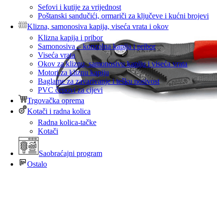
Sefovi i kutije za vrijednost
Poštanski sandučići, ormariči za ključeve i kućni brojevi
Klizna, samonosiva kapija, viseća vrata i okov
Klizna kapija i pribor
Samonosiva – konzolna kapija i pribor
Viseća vrata
Okov za kliznu, samonosivu kapiju i viseća vrata
Motori za kliznu kapiju
Baglame za zavarivanje i tešku nosivost
PVC čepovi za cijevi
Trgovačka oprema
Kotači i radna kolica
Radna kolica-tačke
Kotači
Saobraćajni program
Ostalo