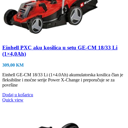
Einhell PXC aku kosilica u setu GE-CM 18/33 Li
(1×4,0Ah)
309,00
KM
Einhell GE-CM 18/33 Li (1×4.0Ah) akumulatorska kosilica član je
fleksibilne i moćne serije Power X-Change i preporučuje se za
površine
Dodaj u košaricu
Quick view