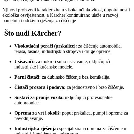
Njihovi proizvodi karakteriziraju visoka učinkovitost, dugotrajnost i
ekološka osviještenost, a Kärcher kontinuirano ulaže u razvoj
pametnih i održivih rješenja za čišćenje
Što nudi Kärcher?
Visokotlačni perači (prskalice):
za čišćenje automobila,
terasa, fasada, industrijskih strojeva i druge opreme.
Usisavači:
za mokro i suho usisavanje, uključujući
industrijske i kućanske modele.
Parni čistači:
za dubinsko čišćenje bez kemikalija.
Čistači prozora i podova:
za jednostavno i brzo čišćenje.
Sustavi za pranje vozila:
uključujući profesionalne
autopraonice.
Oprema za vrt i okoliš:
poput prskalica, pumpi i opreme za
navodnjavanje.
Industrijska rješenja:
specijalizirana oprema za čišćenje u
industriji, hotelijerstvu i zdravstvu.