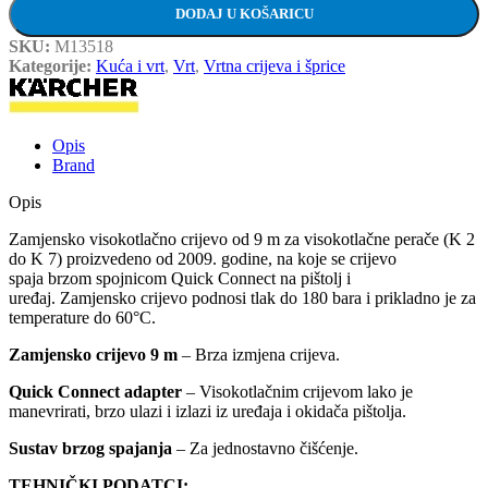
DODAJ U KOŠARICU
SKU:
M13518
Kategorije:
Kuća i vrt
,
Vrt
,
Vrtna crijeva i šprice
Opis
Brand
Opis
Zamjensko visokotlačno crijevo od 9 m za visokotlačne perače (K 2
do K 7) proizvedeno od 2009. godine, na koje se crijevo
spaja brzom spojnicom
Quick Connect na pištolj i
uređaj.
Zamjensko crijevo podnosi tlak do 180 bara i prikladno je za
temperature do 60°C.
Zamjensko crijevo 9 m
– Brza izmjena crijeva.
Quick Connect
adapter
– Visokotlačnim crijevom lako je
manevrirati, brzo ulazi i izlazi iz uređaja i okidača pištolja.
Sustav brzog spajanja
– Za jednostavno čišćenje.
TEHNIČKI PODATCI: