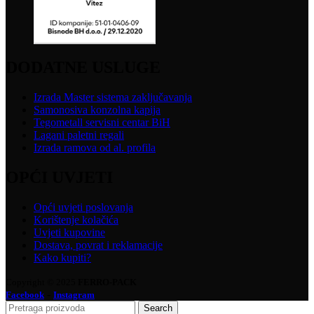
DODATNE USLUGE
Izrada Master sistema zaključavanja
Samonosiva konzolna kapija
Tegometall servisni centar BiH
Lagani paletni regali
Izrada ramova od al. profila
OPĆI UVJETI
Opći uvjeti poslovanja
Korištenje kolačića
Uvjeti kupovine
Dostava, povrat i reklamacije
Kako kupiti?
Copyright © 2025
FERRO-PACK
-
Facebook
Instagram
Search