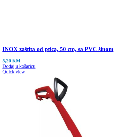
INOX zaštita od ptica, 50 cm, sa PVC šinom
5,20
KM
Dodaj u košaricu
Quick view