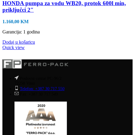
HONDA pumpa za vodu WB20, protok 600l min,
priključci 2″
1.160,00
KM
Garancija: 1 godina
Dodaj u košaricu
Quick view
Poslovni centar PC-96/2
72250 Vitez
Telefon: +387 30 717 550
Fax: +387 30 717 549