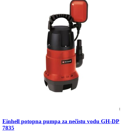
Einhell potopna pumpa za nečistu vodu GH-DP
7835