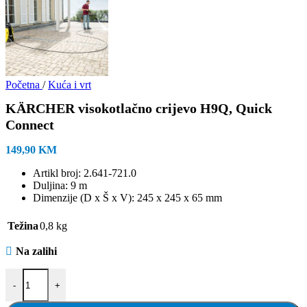
Početna
/
Kuća i vrt
KÄRCHER visokotlačno crijevo H9Q, Quick
Connect
149,90
KM
Artikl broj: 2.641-721.0
Duljina: 9 m
Dimenzije (D x Š x V): 245 x 245 x 65 mm
Težina
0,8 kg
Na zalihi
KÄRCHER visokotlačno crijevo H9Q, Quick Connect količina
-
+