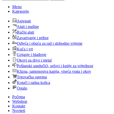
Menu
Kategorije
Agregati
Alati i mašine
Ručni alati
Zavarivanje i pribor
Odjeća i obuća za rad i slobodno vrijeme
Kuća i vrt
Grijanje i hlađenje
Okovi za drvo i metal
Poštanski sandučići, sefovi i kutije za vrijednost
Klizna, samonosiva kapija, viseća vrata i okov
Trgovačka oprema
Kotači i radna kolica
Ostalo
Početna
Webshop
Kontakt
Noviteti