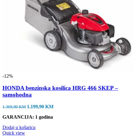
-12%
HONDA benzinska kosilica HRG 466 SKEP –
samohodna
Izvorna
Trenutna
1.199,90
KM
1.369,90
KM
cijena
cijena
GARANCIJA: 1 godina
bila
je:
je:
1.199,90 KM.
Dodaj u košaricu
1.369,90 KM.
Quick view