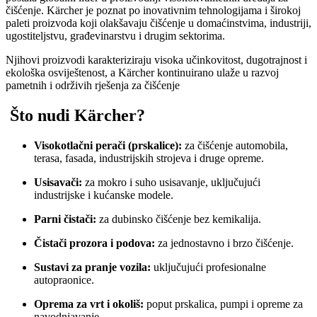
čišćenje. Kärcher je poznat po inovativnim tehnologijama i širokoj
paleti proizvoda koji olakšavaju čišćenje u domaćinstvima, industriji,
ugostiteljstvu, građevinarstvu i drugim sektorima.
Njihovi proizvodi karakteriziraju visoka učinkovitost, dugotrajnost i
ekološka osviještenost, a Kärcher kontinuirano ulaže u razvoj
pametnih i održivih rješenja za čišćenje
Što nudi Kärcher?
Visokotlačni perači (prskalice):
za čišćenje automobila,
terasa, fasada, industrijskih strojeva i druge opreme.
Usisavači:
za mokro i suho usisavanje, uključujući
industrijske i kućanske modele.
Parni čistači:
za dubinsko čišćenje bez kemikalija.
Čistači prozora i podova:
za jednostavno i brzo čišćenje.
Sustavi za pranje vozila:
uključujući profesionalne
autopraonice.
Oprema za vrt i okoliš:
poput prskalica, pumpi i opreme za
navodnjavanje.