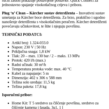
ručni zaslon prikazuje postavljene postavke.
Quick Connect
za
jednostavno spajanje visokotlačnog crijeva i pribora.
Plug ‘n’ Clean – Kärcher sustav deterdženta
– Inovativni sustav
umetanja za Kärcher boce deterdženta. Za brzo, praktično i ugodno
nanošenje deterdženta s visokotlačnim peračem. Kärcher deterdženti
povećavaju učinkovitost, te štite i njeguju površinu.
TEHNIČKI PODATCI:
Artikl broj: 1.324-033.0
Napon: 230 V | 50 Hz
Priključna snaga: 1,8 kW
Tlak: 20 – max. 130 bar / 2 – maks. 13 MPa
Protok: 420 l/h (max.)
Radni učinak: 30 m²/h
Temperatura protoka vode: max. 40 °C
Kabel za napajanje: 5 m
Dimenzija: 402 x 306 x 588 mm
Težina solo uređaja: 11,5 kg
Težina paketa: 17,8 kg
Isporučeni pribor:
Home Kit: T 5 sredstvo za čišćenje površina, sredstvo za
čišćenje kamena i fasada, 3u1, 1 l