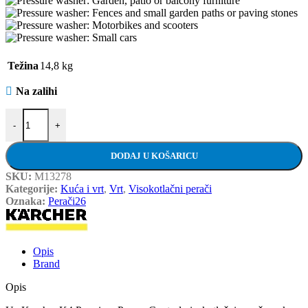
Težina
14,8 kg
Na zalihi
KÄRCHER visokotlačni perač K4 - Power Control Home količina
-
+
DODAJ U KOŠARICU
SKU:
M13278
Kategorije:
Kuća i vrt
,
Vrt
,
Visokotlačni perači
Oznaka:
Perači26
Opis
Brand
Opis