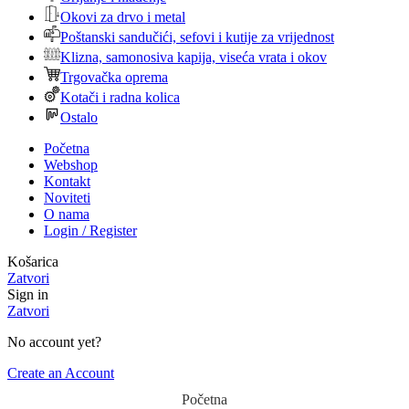
Okovi za drvo i metal
Poštanski sandučići, sefovi i kutije za vrijednost
Klizna, samonosiva kapija, viseća vrata i okov
Trgovačka oprema
Kotači i radna kolica
Ostalo
Početna
Webshop
Kontakt
Noviteti
O nama
Login / Register
Košarica
Zatvori
Sign in
Zatvori
No account yet?
Create an Account
Početna