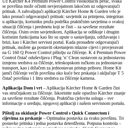
Uz Karcher K4 Premium Power Control visokotlačni perač, svaka
se površina može očistiti nevjerojatnom lakoćom uz odgovarajući
pritisak. A zahvaljujući aplikaciji Kärcher Home & Garden vrlo je
lako pronaći odgovarajući pritisak: savjetnik za primjenu, integriran
u aplikaciju, korisniku pruža podršku praktičnim savjetima o svakoj
situaciji čišćenja i predmetu koji se čisti – za savršene rezultate
čišćenja. Osim ovim savjetnikom, Aplikacija se odlikuje i drugim
korisnim funkcijama kao što su upute o sastavljanju, održavanju i
brizi, kao i Kärcher servisni portal. Kada pronađete odgovarajući
pritisak, možete ga postaviti okretanjem mlazne cijevi i provjeravati
na G 160 Q Power Control pištolju za čišćenje. K 4 Premium Power
Control čistač oduševljava i Plug ’n’ Clean sustavom za jednostavnu
izmjenu sredstva za čišćenje, teleskopskom ručkom za jednostavan
transport, kao i držačem za jednostavan pristup priboru. Home Kit
jamči čišćenje većih površina oko kuće bez prskanja i uključuje T 5
čistač površina i 1 litru sredstva za čišćenje kamena.
Aplikacija Dom i vrt
– Aplikacija Kärcher Home & Garden čini
vas stručnjakom za čišćenje. Iskoristite naše opsežno Kärcher znanje
za savršene rezultate čišćenja. Praktična cjelovita usluga – sve
informacije o uređaju, njegovoj aplikaciji i našem servisnom portalu.
Pištolj za okidanje Power Control s
Quick Connectom
i
cijevima za prskanje
– Optimalna postavka za svaku površinu. Tri
postavke pritiska i jedna postavka deterdženta. Potpuna kontrola –