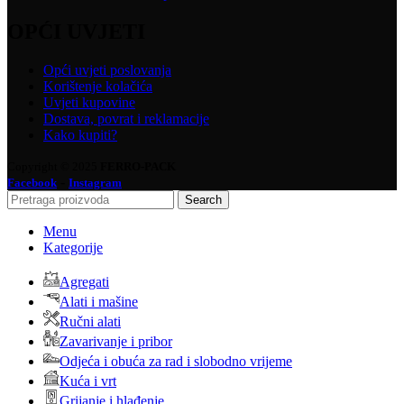
OPĆI UVJETI
Opći uvjeti poslovanja
Korištenje kolačića
Uvjeti kupovine
Dostava, povrat i reklamacije
Kako kupiti?
Copyright © 2025
FERRO-PACK
-
Facebook
Instagram
Search
Menu
Kategorije
Agregati
Alati i mašine
Ručni alati
Zavarivanje i pribor
Odjeća i obuća za rad i slobodno vrijeme
Kuća i vrt
Grijanje i hlađenje