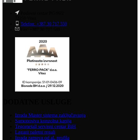
Poslovni centar PC-96/2
72250 Vitez
Telefon: +387 30 717 550
Fax: +387 30 717 549
DODATNE USLUGE
Izrada Master sistema zaključavanja
Samonosiva konzolna kapija
Tegometall servisni centar BiH
Lagani paletni regali
Izrada ramova od al. profila