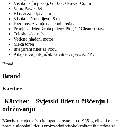
Visokotlačni pištolj: G 160 Q Power Control
Vario Power Jet
Blaster za prljavštinu
Visokotlačno crijevo: 8 m
Brzo povezivanje
na strani uređaja
Primjena deterdženta putem: Plug ‘n’ Clean sustava
Teleskopska ručka
Vodeno hlađeni motor
Meka torba
Integrirani filter za vodu
Adapter za priključak za vrtno crijevo A3/4″.
Brand
Brand
Karcher
Kärcher – Svjetski lider u čišćenju i
održavanju
Kärcher
je njemačka kompanija osnovana 1935. godine, koja je
postala globalni lider u proizvodnji visokokvalitetnih uređaja za