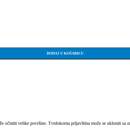
DODAJ U KOŠARICU
e očistiti velike površine. Tvrdokorna prljavština može se ukloniti sa