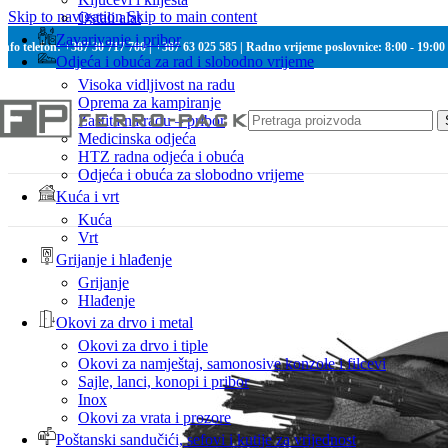
Skip to navigation
Skip to main content
Ostali alat
Zavarivanje i pribor
Info telefon: +387 30 717 700 | +387 63 025 585 | Radno vrijeme poslovnice: 8:00 - 19:00
Odjeća i obuća za rad i slobodno vrijeme
Visoka vidljivost na radu
Oprema za kampiranje
Zaštita na radu – pribor
Medicinska odjeća
HTZ radna odjeća i obuća
Odjeća i obuća za slobodno vrijeme
Kuća i vrt
Kuća
Vrt
Grijanje i hlađenje
Grijanje
Hlađenje
Okovi za drvo i metal
Okovi za drvo i tiple
Okovi za namještaj, samonosive konzole i filcevi
Sajle, lanci, konopi i pribor
Inox
Okovi za vrata i prozore
Poštanski sandučići, sefovi i kutije za vrijednost