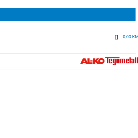
0,00
K