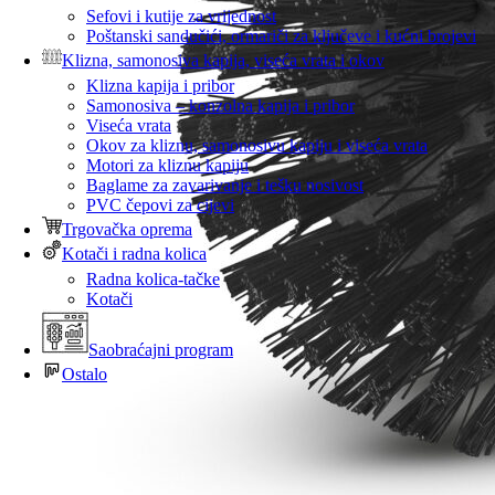
Sefovi i kutije za vrijednost
Poštanski sandučići, ormariči za ključeve i kućni brojevi
Klizna, samonosiva kapija, viseća vrata i okov
Klizna kapija i pribor
Samonosiva – konzolna kapija i pribor
Viseća vrata
Okov za kliznu, samonosivu kapiju i viseća vrata
Motori za kliznu kapiju
Baglame za zavarivanje i tešku nosivost
PVC čepovi za cijevi
Trgovačka oprema
Kotači i radna kolica
Radna kolica-tačke
Kotači
Saobraćajni program
Ostalo