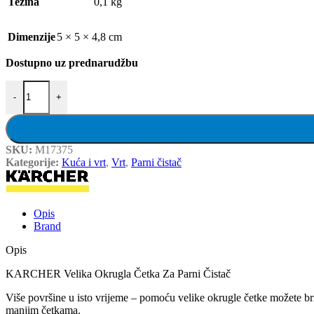
Težina
0,1 kg
Dimenzije
5 × 5 × 4,8 cm
Dostupno uz prednarudžbu
KARCHER velika okrugla četka za parni čistač količina
-
+
SKU:
M17375
Kategorije:
Kuća i vrt
,
Vrt
,
Parni čistač
Opis
Brand
Opis
KARCHER Velika Okrugla Četka Za Parni Čistač
Više površine u isto vrijeme – pomoću velike okrugle četke možete brž
manjim četkama.