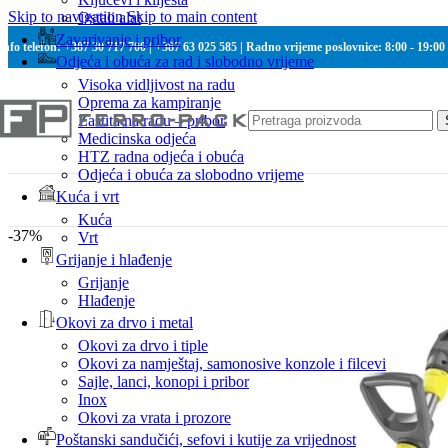
Skip to navigation
Skip to main content
Ostali alat
Zavarivanje i pribor
Info telefon: +387 30 717 700 | +387 63 025 585 | Radno vrijeme poslovnice: 8:00 - 19:00
Odjeća i obuća za rad i slobodno vrijeme
Visoka vidljivost na radu
Oprema za kampiranje
Zaštita na radu – pribor
Medicinska odjeća
HTZ radna odjeća i obuća
Odjeća i obuća za slobodno vrijeme
Kuća i vrt
Kuća
-37%
Vrt
Grijanje i hlađenje
Grijanje
Hlađenje
Okovi za drvo i metal
Okovi za drvo i tiple
Okovi za namještaj, samonosive konzole i filcevi
Sajle, lanci, konopi i pribor
Inox
Okovi za vrata i prozore
Poštanski sandučići, sefovi i kutije za vrijednost