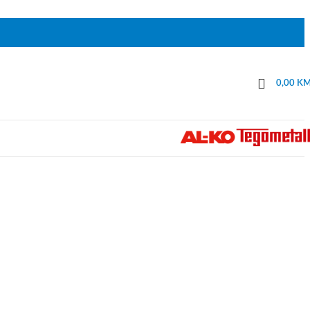
0,00
K