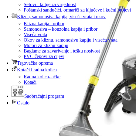
Sefovi i kutije za vrijednost
Poštanski sandučići, ormariči za ključeve i kućni brojevi
Klizna, samonosiva kapija, viseća vrata i okov
Klizna kapija i pribor
Samonosiva – konzolna kapija i pribor
Viseća vrata
Okov za kliznu, samonosivu kapiju i viseća vrata
Motori za kliznu kapiju
Baglame za zavarivanje i tešku nosivost
PVC čepovi za cijevi
Trgovačka oprema
Kotači i radna kolica
Radna kolica-tačke
Kotači
Saobraćajni program
Ostalo