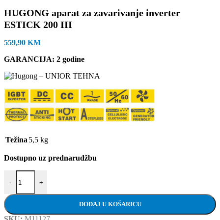
HUGONG aparat za zavarivanje inverter
ESTICK 200 III
559,90
KM
GARANCIJA: 2 godine
Težina
5,5 kg
Dostupno uz prednarudžbu
HUGONG aparat za zavarivanje inverter ESTICK 200 III količina
-
+
DODAJ U KOŠARICU
SKU:
M11127