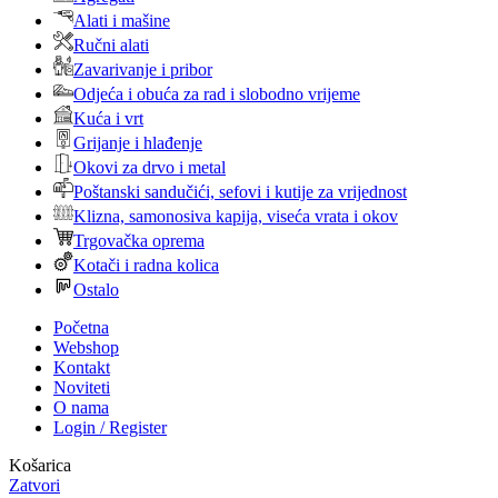
Alati i mašine
Ručni alati
Zavarivanje i pribor
Odjeća i obuća za rad i slobodno vrijeme
Kuća i vrt
Grijanje i hlađenje
Okovi za drvo i metal
Poštanski sandučići, sefovi i kutije za vrijednost
Klizna, samonosiva kapija, viseća vrata i okov
Trgovačka oprema
Kotači i radna kolica
Ostalo
Početna
Webshop
Kontakt
Noviteti
O nama
Login / Register
Košarica
Zatvori