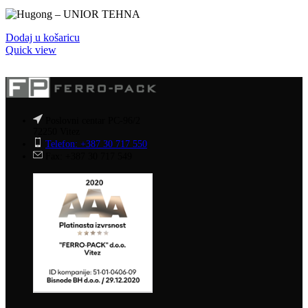
Dodaj u košaricu
Quick view
Poslovni centar PC-96/2
72250 Vitez
Telefon: +387 30 717 550
Fax: +387 30 717 549