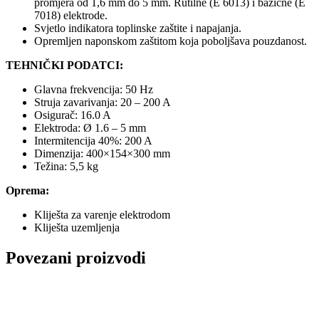
promjera od 1,6 mm do 5 mm. Rutilne (E 6013) i bazične (E
7018) elektrode.
Svjetlo indikatora toplinske zaštite i napajanja.
Opremljen naponskom zaštitom koja poboljšava pouzdanost.
TEHNIČKI PODATCI:
Glavna frekvencija: 50 Hz
Struja zavarivanja: 20 – 200 A
Osigurač: 16.0 A
Elektroda: Ø 1.6 – 5 mm
Intermitencija 40%: 200 A
Dimenzija: 400×154×300 mm
Težina: 5,5 kg
Oprema:
Kliješta za varenje elektrodom
Kliješta uzemljenja
Povezani proizvodi