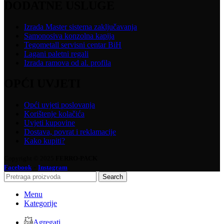
DODATNE USLUGE
Izrada Master sistema zaključavanja
Samonosiva konzolna kapija
Tegometall servisni centar BiH
Lagani paletni regali
Izrada ramova od al. profila
OPĆI UVJETI
Opći uvjeti poslovanja
Korištenje kolačića
Uvjeti kupovine
Dostava, povrat i reklamacije
Kako kupiti?
Copyright © 2025
FERRO-PACK
-
Facebook
Instagram
Search
Menu
Kategorije
Agregati