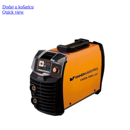
je:
389,90 KM.
Dodaj u košaricu
479,00 KM.
Quick view