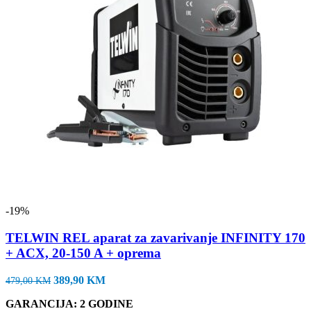
-19%
TELWIN REL aparat za zavarivanje INFINITY 170
+ ACX, 20-150 A + oprema
Izvorna
Trenutna
389,90
KM
479,00
KM
cijena
cijena
GARANCIJA: 2 GODINE
bila
je: