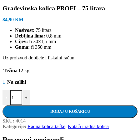
Građevinska kolica PROFI – 75 litara
84,90
KM
Nosivost:
75 litara
Debljina lima:
0,8 mm
Cijev:
fi 30×1,5 mm
Guma:
fi 350 mm
Uz proizvod dobijete i fiskalni račun.
Težina
12 kg
Na zalihi
Građevinska kolica PROFI - 75 litara količina
-
+
DODAJ U KOŠARICU
SKU:
4014
Kategorije:
Radna kolica-tačke
,
Kotači i radna kolica
Povezani proizvodi