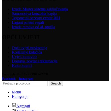
Izrada Master sistema zaključavanja
Samonosiva konzolna kapija
Tegometall servisni centar BiH
Lagani paletni regali
Izrada ramova od al. profila
OPĆI UVJETI
Opći uvjeti poslovanja
Korištenje kolačića
Uvjeti kupovine
Dostava, povrat i reklamacije
Kako kupiti?
Copyright © 2025
FERRO-PACK
-
Facebook
Instagram
Search
Menu
Kategorije
Agregati