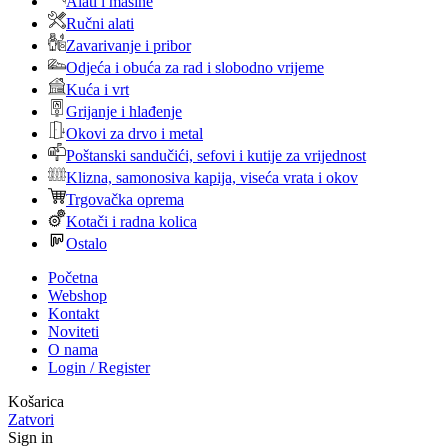
Alati i mašine
Ručni alati
Zavarivanje i pribor
Odjeća i obuća za rad i slobodno vrijeme
Kuća i vrt
Grijanje i hlađenje
Okovi za drvo i metal
Poštanski sandučići, sefovi i kutije za vrijednost
Klizna, samonosiva kapija, viseća vrata i okov
Trgovačka oprema
Kotači i radna kolica
Ostalo
Početna
Webshop
Kontakt
Noviteti
O nama
Login / Register
Košarica
Zatvori
Sign in