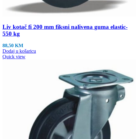
Liv kotač fi 200 mm fiksni nalivena guma elastic-
550 kg
88,50
KM
Dodaj u košaricu
Quick view