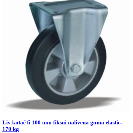
Liv kotač fi 100 mm fiksni nalivena guma elastic-
170 kg