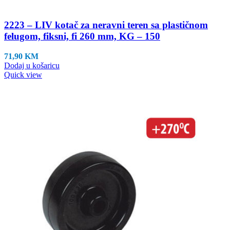
2223 – LIV kotač za neravni teren sa plastičnom
felugom, fiksni, fi 260 mm, KG – 150
71,90
KM
Dodaj u košaricu
Quick view