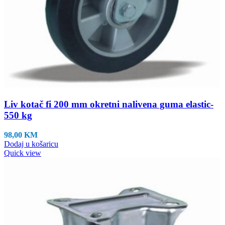
Liv kotač fi 200 mm okretni nalivena guma elastic-
550 kg
98,00
KM
Dodaj u košaricu
Quick view