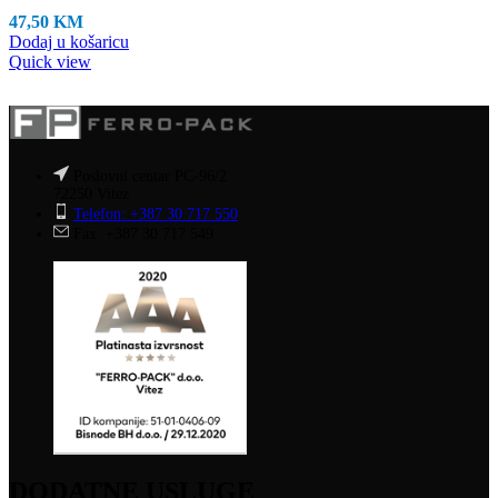
47,50
KM
Dodaj u košaricu
Quick view
Poslovni centar PC-96/2
72250 Vitez
Telefon: +387 30 717 550
Fax: +387 30 717 549
DODATNE USLUGE