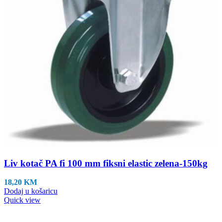
Liv kotač PA fi 100 mm fiksni elastic zelena-150kg
18,20
KM
Dodaj u košaricu
Quick view