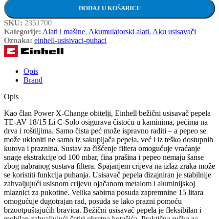
DODAJ U KOŠARICU
SKU:
2351700
Kategorije:
Alati i mašine
,
Akumulatorski alati
,
Aku usisavači
Oznaka:
einhell-usisivaci-puhaci
Opis
Brand
Opis
Kao član Power X-Change obitelji, Einhell bežični usisavač pepela
TE-AV 18/15 Li C-Solo osigurava čistoću u kaminima, pećima na
drva i roštiljima. Samo čista peć može ispravno raditi – a pepeo se
može ukloniti ne samo iz sakupljača pepela, već i iz teško dostupnih
kutova i praznina. Sustav za čišćenje filtera omogućuje vraćanje
snage ekstrakcije od 100 mbar, fina prašina i pepeo nemaju šanse
zbog nabranog sustava filtera. Spajanjem crijeva na izlaz zraka može
se koristiti funkcija puhanja. Usisavač pepela dizajniran je stabilnije
zahvaljujući usisnom crijevu ojačanom metalom i aluminijskoj
mlaznici za pukotine. Velika sabirna posuda zapremnine 15 litara
omogućuje dugotrajan rad, posuda se lako prazni pomoću
brzootpuštajućih bravica. Bežični usisavač pepela je fleksibilan i
mobilan zahvaljujući četiri okretna kotačića. Praktična ručka za