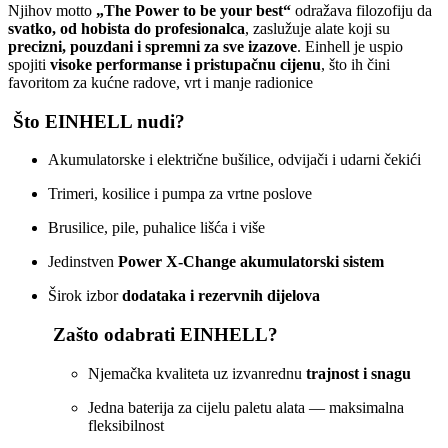
Njihov motto
„The Power to be your best“
odražava filozofiju da
svatko, od hobista do profesionalca
, zaslužuje alate koji su
precizni, pouzdani i spremni za sve izazove
. Einhell je uspio
spojiti
visoke performanse i pristupačnu cijenu
, što ih čini
favoritom za kućne radove, vrt i manje radionice
Što EINHELL nudi?
Akumulatorske i električne bušilice, odvijači i udarni čekići
Trimeri, kosilice i pumpa za vrtne poslove
Brusilice, pile, puhalice lišća i više
Jedinstven
Power X‑Change akumulatorski sistem
Širok izbor
dodataka i rezervnih dijelova
Zašto odabrati EINHELL?
Njemačka kvaliteta uz izvanrednu
trajnost i snagu
Jedna baterija za cijelu paletu alata — maksimalna
fleksibilnost