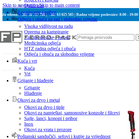
Skip to navigation
Skip to main content
Ostali alat
Zavarivanje i pribor
Info telefon: +387 30 717 700 | +387 63 025 585 | Radno vrijeme poslovnice: 8:00 - 19:00
Odjeća i obuća za rad i slobodno vrijeme
Visoka vidljivost na radu
Oprema za kampiranje
Zaštita na radu – pribor
Medicinska odjeća
HTZ radna odjeća i obuća
Odjeća i obuća za slobodno vrijeme
Kuća i vrt
Kuća
Vrt
Grijanje i hlađenje
Grijanje
Hlađenje
Okovi za drvo i metal
Okovi za drvo i tiple
Okovi za namještaj, samonosive konzole i filcevi
Sajle, lanci, konopi i pribor
Inox
Okovi za vrata i prozore
Poštanski sandučići, sefovi i kutije za vrijednost