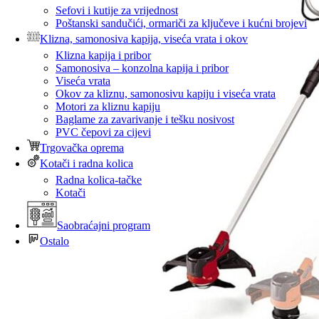
Sefovi i kutije za vrijednost
Poštanski sandučići, ormariči za ključeve i kućni brojevi
Klizna, samonosiva kapija, viseća vrata i okov
Klizna kapija i pribor
Samonosiva – konzolna kapija i pribor
Viseća vrata
Okov za kliznu, samonosivu kapiju i viseća vrata
Motori za kliznu kapiju
Baglame za zavarivanje i tešku nosivost
PVC čepovi za cijevi
Trgovačka oprema
Kotači i radna kolica
Radna kolica-tačke
Kotači
Saobraćajni program
Ostalo