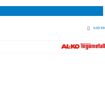
0,00
K