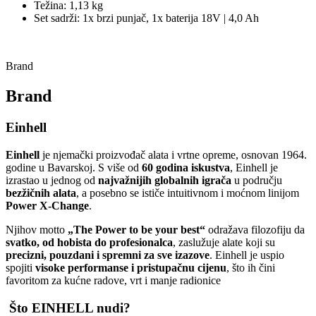
Težina: 1,13 kg
Set sadrži: 1x brzi punjač, 1x baterija 18V | 4,0 Ah
Brand
Brand
Einhell
Einhell
je njemački proizvođač alata i vrtne opreme, osnovan 1964.
godine u Bavarskoj. S više od
60 godina iskustva
, Einhell je
izrastao u jednog od
najvažnijih globalnih igrača
u području
bezžičnih alata
, a posebno se ističe intuitivnom i moćnom linijom
Power X‑Change
.
Njihov motto
„The Power to be your best“
odražava filozofiju da
svatko, od hobista do profesionalca
, zaslužuje alate koji su
precizni, pouzdani i spremni za sve izazove
. Einhell je uspio
spojiti
visoke performanse i pristupačnu cijenu
, što ih čini
favoritom za kućne radove, vrt i manje radionice
Što EINHELL nudi?