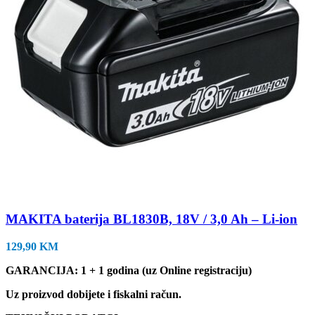
MAKITA baterija BL1830B, 18V / 3,0 Ah – Li-ion
129,90
KM
GARANCIJA: 1 + 1 godina (uz Online registraciju)
Uz proizvod dobijete i fiskalni račun.