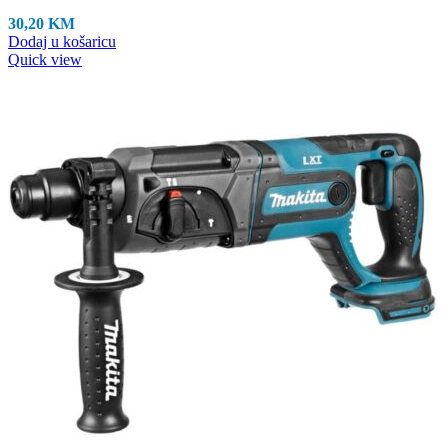
30,20
KM
Dodaj u košaricu
Quick view