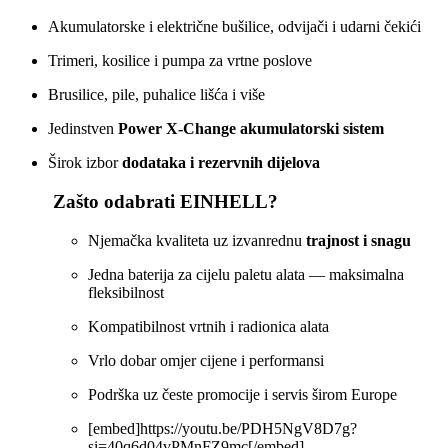
Akumulatorske i električne bušilice, odvijači i udarni čekići
Trimeri, kosilice i pumpa za vrtne poslove
Brusilice, pile, puhalice lišća i više
Jedinstven
Power X‑Change akumulatorski sistem
Širok izbor
dodataka i rezervnih dijelova
Zašto odabrati EINHELL?
Njemačka kvaliteta uz izvanrednu
trajnost i snagu
Jedna baterija za cijelu paletu alata — maksimalna
fleksibilnost
Kompatibilnost vrtnih i radionica alata
Vrlo dobar omjer cijene i performansi
Podrška uz česte promocije i servis širom Europe
[embed]https://youtu.be/PDH5NgV8D7g?
si=40q6d04vPMnFZ9mc[/embed]