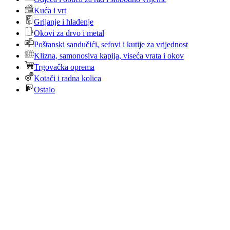
Kuća i vrt
Grijanje i hlađenje
Okovi za drvo i metal
Poštanski sandučići, sefovi i kutije za vrijednost
Klizna, samonosiva kapija, viseća vrata i okov
Trgovačka oprema
Kotači i radna kolica
Ostalo
Početna
Webshop
Kontakt
Noviteti
O nama
Login / Register
Košarica
Zatvori
Sign in
Zatvori
No account yet?