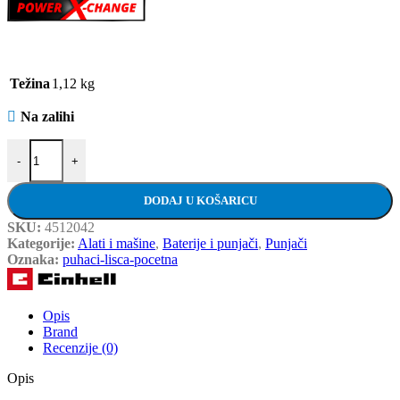
Težina
1,12 kg
Na zalihi
Einhell PXC brzi punjač i baterija 18 V/4,0 Ah - set količina
-
+
DODAJ U KOŠARICU
SKU:
4512042
Kategorije:
Alati i mašine
,
Baterije i punjači
,
Punjači
Oznaka:
puhaci-lisca-pocetna
Opis
Brand
Recenzije (0)
Opis