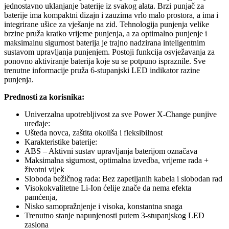
jednostavno uklanjanje baterije iz svakog alata. Brzi punjač za
baterije ima kompaktni dizajn i zauzima vrlo malo prostora, a ima i
integrirane ušice za vješanje na zid. Tehnologija punjenja velike
brzine pruža kratko vrijeme punjenja, a za optimalno punjenje i
maksimalnu sigurnost baterija je trajno nadzirana inteligentnim
sustavom upravljanja punjenjem. Postoji funkcija osvježavanja za
ponovno aktiviranje baterija koje su se potpuno ispraznile. Sve
trenutne informacije pruža 6-stupanjski LED indikator razine
punjenja.
Prednosti za korisnika:
Univerzalna upotrebljivost za sve Power X-Change punjive
uređaje:
Ušteda novca, zaštita okoliša i fleksibilnost
Karakteristike baterije:
ABS – Aktivni sustav upravljanja baterijom označava
Maksimalna sigurnost, optimalna izvedba, vrijeme rada +
životni vijek
Sloboda bežičnog rada: Bez zapetljanih kabela i slobodan rad
Visokokvalitetne Li-Ion ćelije znače da nema efekta
pamćenja,
Nisko samopražnjenje i visoka, konstantna snaga
Trenutno stanje napunjenosti putem 3-stupanjskog LED
zaslona