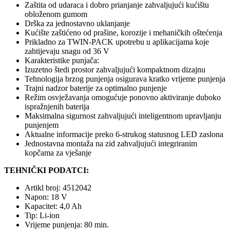
Zaštita od udaraca i dobro prianjanje zahvaljujući kućištu
obloženom gumom
Drška za jednostavno uklanjanje
Kućište zaštićeno od prašine, korozije i mehaničkih oštećenja
Prikladno za TWIN-PACK upotrebu u aplikacijama koje
zahtijevaju snagu od 36 V
Karakteristike punjača:
Izuzetno štedi prostor zahvaljujući kompaktnom dizajnu
Tehnologija brzog punjenja osigurava kratko vrijeme punjenja
Trajni nadzor baterije za optimalno punjenje
Režim osvježavanja omogućuje ponovno aktiviranje duboko
ispražnjenih baterija
Maksimalna sigurnost zahvaljujući inteligentnom upravljanju
punjenjem
Aktualne informacije preko 6-strukog statusnog LED zaslona
Jednostavna montaža na zid zahvaljujući integriranim
kopčama za vješanje
TEHNIČKI PODATCI:
Artikl broj: 4512042
Napon: 18 V
Kapacitet: 4,0 Ah
Tip: Li-ion
Vrijeme punjenja: 80 min.