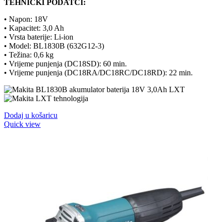
TEHNIČKI PODATCI:
• Napon: 18V
• Kapacitet: 3,0 Ah
• Vrsta baterije: Li-ion
• Model: BL1830B (
632G12-3
)
• Težina: 0,6 kg
• Vrijeme punjenja (DC18SD): 60 min.
• Vrijeme punjenja (DC18RA/DC18RC/DC18RD): 22 min.
Dodaj u košaricu
Quick view