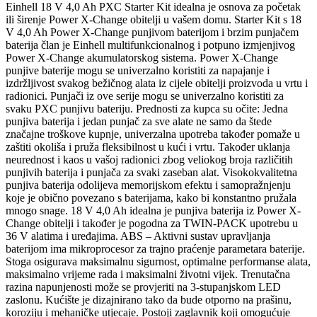
Einhell 18 V 4,0 Ah PXC Starter Kit idealna je osnova za početak
ili širenje Power X-Change obitelji u vašem domu. Starter Kit s 18
V 4,0 Ah Power X-Change punjivom baterijom i brzim punjačem
baterija član je Einhell multifunkcionalnog i potpuno izmjenjivog
Power X-Change akumulatorskog sistema. Power X-Change
punjive baterije mogu se univerzalno koristiti za napajanje i
izdržljivost svakog bežičnog alata iz cijele obitelji proizvoda u vrtu i
radionici. Punjači iz ove serije mogu se univerzalno koristiti za
svaku PXC punjivu bateriju. Prednosti za kupca su očite: Jedna
punjiva baterija i jedan punjač za sve alate ne samo da štede
značajne troškove kupnje, univerzalna upotreba također pomaže u
zaštiti okoliša i pruža fleksibilnost u kući i vrtu. Također uklanja
neurednost i kaos u vašoj radionici zbog veliokog broja različitih
punjivih baterija i punjača za svaki zaseban alat. Visokokvalitetna
punjiva baterija odolijeva memorijskom efektu i samopražnjenju
koje je obično povezano s baterijama, kako bi konstantno pružala
mnogo snage. 18 V 4,0 Ah idealna je punjiva baterija iz Power X-
Change obitelji i također je pogodna za TWIN-PACK upotrebu u
36 V alatima i uređajima. ABS – Aktivni sustav upravljanja
baterijom ima mikroprocesor za trajno praćenje parametara baterije.
Stoga osigurava maksimalnu sigurnost, optimalne performanse alata,
maksimalno vrijeme rada i maksimalni životni vijek. Trenutačna
razina napunjenosti može se provjeriti na 3-stupanjskom LED
zaslonu. Kućište je dizajnirano tako da bude otporno na prašinu,
koroziju i mehaničke utjecaje. Postoji zaglavnik koji omogućuje