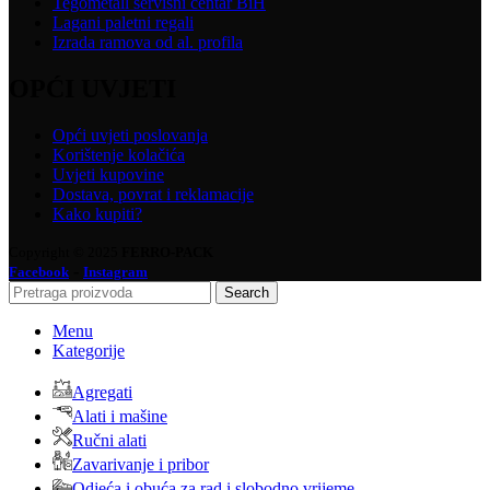
Tegometall servisni centar BiH
Lagani paletni regali
Izrada ramova od al. profila
OPĆI UVJETI
Opći uvjeti poslovanja
Korištenje kolačića
Uvjeti kupovine
Dostava, povrat i reklamacije
Kako kupiti?
Copyright © 2025
FERRO-PACK
-
Facebook
Instagram
Search
Menu
Kategorije
Agregati
Alati i mašine
Ručni alati
Zavarivanje i pribor
Odjeća i obuća za rad i slobodno vrijeme