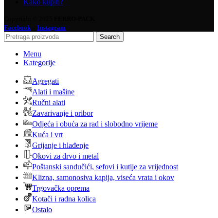
Kako kupiti?
Copyright © 2025
FERRO-PACK
-
Facebook
Instagram
Search
Menu
Kategorije
Agregati
Alati i mašine
Ručni alati
Zavarivanje i pribor
Odjeća i obuća za rad i slobodno vrijeme
Kuća i vrt
Grijanje i hlađenje
Okovi za drvo i metal
Poštanski sandučići, sefovi i kutije za vrijednost
Klizna, samonosiva kapija, viseća vrata i okov
Trgovačka oprema
Kotači i radna kolica
Ostalo