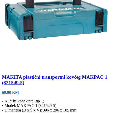
MAKITA plastični transportni kovčeg MAKPAC 1
(821549-5)
69,90
KM
• Kućište konektora (tip 1)
• Model: MAKPAC 1 (821549-5)
• Dimenzija (D x Š x V): 396 x 296 x 105 mm