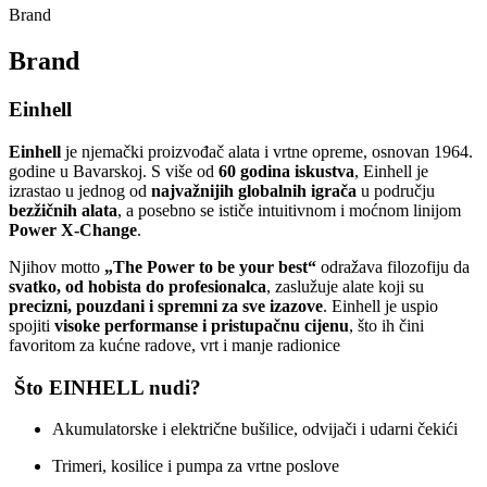
Brand
Brand
Einhell
Einhell
je njemački proizvođač alata i vrtne opreme, osnovan 1964.
godine u Bavarskoj. S više od
60 godina iskustva
, Einhell je
izrastao u jednog od
najvažnijih globalnih igrača
u području
bezžičnih alata
, a posebno se ističe intuitivnom i moćnom linijom
Power X‑Change
.
Njihov motto
„The Power to be your best“
odražava filozofiju da
svatko, od hobista do profesionalca
, zaslužuje alate koji su
precizni, pouzdani i spremni za sve izazove
. Einhell je uspio
spojiti
visoke performanse i pristupačnu cijenu
, što ih čini
favoritom za kućne radove, vrt i manje radionice
Što EINHELL nudi?
Akumulatorske i električne bušilice, odvijači i udarni čekići
Trimeri, kosilice i pumpa za vrtne poslove