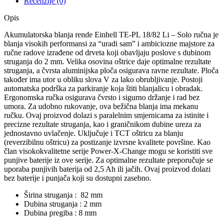
Recenzije (0)
Opis
Akumulatorska blanja rende Einhell TE-PL 18/82 Li – Solo ručna je
blanja visokih performansi za “uradi sam” i ambiciozne majstore za
ručne radove izrađene od drveta koji obavljaju poslove s dubinom
struganja do 2 mm. Velika osovina oštrice daje optimalne rezultate
struganja, a čvrsta aluminijska ploča osigurava ravne rezultate. Ploča
također ima utor u obliku slova V za lako obrubljivanje. Postoji
automatska podrška za parkiranje koja štiti blanjalicu i obradak.
Ergonomska ručka osigurava čvrsto i sigurno držanje i rad bez
umora. Za udobno rukovanje, ova bežična blanja ima mekanu
ručku. Ovaj proizvod dolazi s paralelnim smjernicama za istinite i
precizne rezultate struganja, kao i graničnikom dubine ureza za
jednostavno uvlačenje. Uključuje i TCT oštricu za blanju
(reverzibilnu oštricu) za postizanje izvrsne kvalitete površine. Kao
član visokokvalitetne serije Power-X-Change mogu se koristiti sve
punjive baterije iz ove serije. Za optimalne rezultate preporučuje se
uporaba punjivih baterija od 2,5 Ah ili jačih. Ovaj proizvod dolazi
bez baterije i punjača koji su dostupni zasebno.
Širina struganja : 82 mm
Dubina struganja : 2 mm
Dubina pregiba : 8 mm