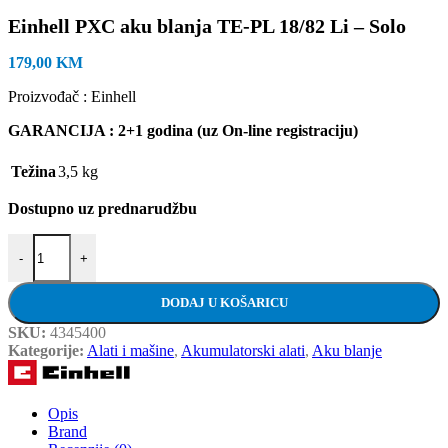
Einhell PXC aku blanja TE-PL 18/82 Li – Solo
179,00
KM
Proizvođač : Einhell
GARANCIJA : 2+1 godina (uz On-line registraciju)
Težina
3,5 kg
Dostupno uz prednarudžbu
Einhell PXC aku blanja TE-PL 18/82 Li - Solo količina
-
+
DODAJ U KOŠARICU
SKU:
4345400
Kategorije:
Alati i mašine
,
Akumulatorski alati
,
Aku blanje
Opis
Brand