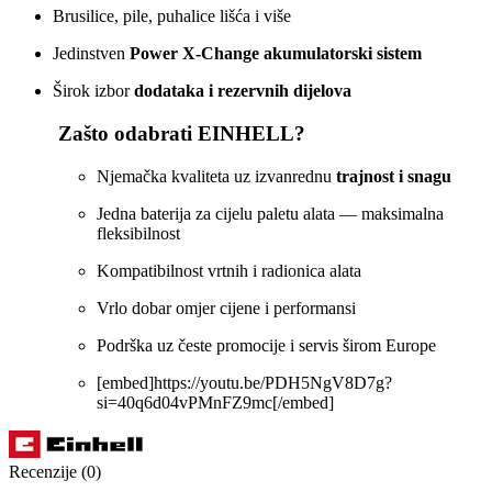
Brusilice, pile, puhalice lišća i više
Jedinstven
Power X‑Change akumulatorski sistem
Širok izbor
dodataka i rezervnih dijelova
Zašto odabrati EINHELL?
Njemačka kvaliteta uz izvanrednu
trajnost i snagu
Jedna baterija za cijelu paletu alata — maksimalna
fleksibilnost
Kompatibilnost vrtnih i radionica alata
Vrlo dobar omjer cijene i performansi
Podrška uz česte promocije i servis širom Europe
[embed]https://youtu.be/PDH5NgV8D7g?
si=40q6d04vPMnFZ9mc[/embed]
Recenzije (0)