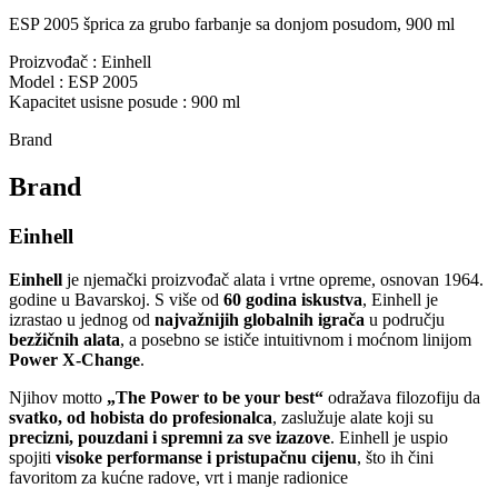
ESP 2005 šprica za grubo farbanje sa donjom posudom, 900 ml
Proizvođač : Einhell
Model : ESP 2005
Kapacitet usisne posude : 900 ml
Brand
Brand
Einhell
Einhell
je njemački proizvođač alata i vrtne opreme, osnovan 1964.
godine u Bavarskoj. S više od
60 godina iskustva
, Einhell je
izrastao u jednog od
najvažnijih globalnih igrača
u području
bezžičnih alata
, a posebno se ističe intuitivnom i moćnom linijom
Power X‑Change
.
Njihov motto
„The Power to be your best“
odražava filozofiju da
svatko, od hobista do profesionalca
, zaslužuje alate koji su
precizni, pouzdani i spremni za sve izazove
. Einhell je uspio
spojiti
visoke performanse i pristupačnu cijenu
, što ih čini
favoritom za kućne radove, vrt i manje radionice