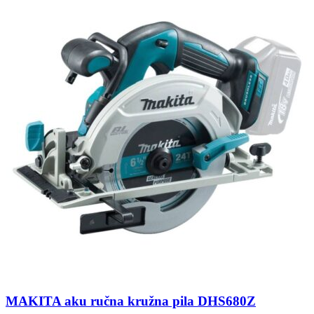
MAKITA aku ručna kružna pila DHS680Z