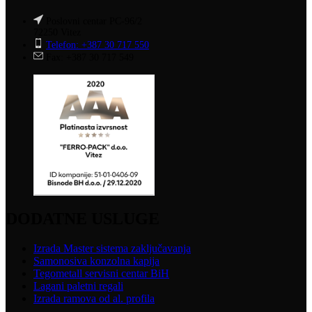
Poslovni centar PC-96/2
72250 Vitez
Telefon: +387 30 717 550
Fax: +387 30 717 549
DODATNE USLUGE
Izrada Master sistema zaključavanja
Samonosiva konzolna kapija
Tegometall servisni centar BiH
Lagani paletni regali
Izrada ramova od al. profila