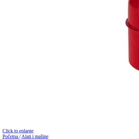
Click to enlarge
Početna
/
Alati i mašine