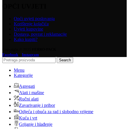
OPĆI UVJETI
Opći uvjeti poslovanja
Korištenje kolačića
Uvjeti kupovine
Dostava, povrat i reklamacije
Kako kupiti?
Copyright © 2025
FERRO-PACK
-
Facebook
Instagram
Search
Menu
Kategorije
Agregati
Alati i mašine
Ručni alati
Zavarivanje i pribor
Odjeća i obuća za rad i slobodno vrijeme
Kuća i vrt
Grijanje i hlađenje