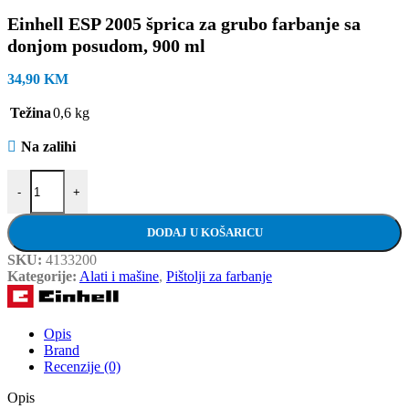
Einhell ESP 2005 šprica za grubo farbanje sa
donjom posudom, 900 ml
34,90
KM
Težina
0,6 kg
Na zalihi
Einhell ESP 2005 šprica za grubo farbanje sa donjom posudom, 900 m
-
+
DODAJ U KOŠARICU
SKU:
4133200
Kategorije:
Alati i mašine
,
Pištolji za farbanje
Opis
Brand
Recenzije (0)
Opis