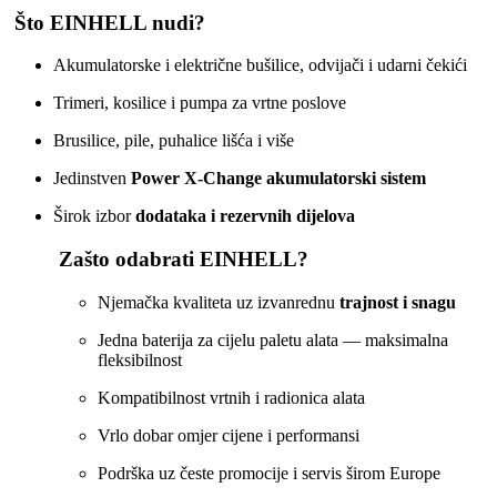
Što EINHELL nudi?
Akumulatorske i električne bušilice, odvijači i udarni čekići
Trimeri, kosilice i pumpa za vrtne poslove
Brusilice, pile, puhalice lišća i više
Jedinstven
Power X‑Change akumulatorski sistem
Širok izbor
dodataka i rezervnih dijelova
Zašto odabrati EINHELL?
Njemačka kvaliteta uz izvanrednu
trajnost i snagu
Jedna baterija za cijelu paletu alata — maksimalna
fleksibilnost
Kompatibilnost vrtnih i radionica alata
Vrlo dobar omjer cijene i performansi
Podrška uz česte promocije i servis širom Europe