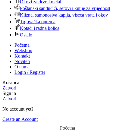
Okovi za drvo i metal
Poštanski sandučići, sefovi i kutije za vrijednost
Klizna, samonosiva kapija, viseća vrata i okov
Trgovačka oprema
Kotači i radna kolica
Ostalo
Početna
Webshop
Kontakt
Noviteti
O nama
Login / Register
Košarica
Zatvori
Sign in
Zatvori
No account yet?
Create an Account
Početna