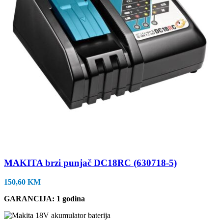
MAKITA brzi punjač DC18RC (630718-5)
150,60
KM
GARANCIJA: 1 godina