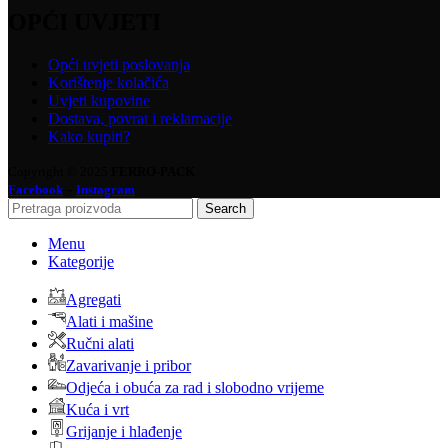
OPĆI UVJETI
Opći uvjeti poslovanja
Korištenje kolačića
Uvjeti kupovine
Dostava, povrat i reklamacije
Kako kupiti?
Copyright © 2025
FERRO-PACK
-
Facebook
Instagram
Search
Menu
Kategorije
Agregati
Alati i mašine
Ručni alati
Zavarivanje i pribor
Odjeća i obuća za rad i slobodno vrijeme
Kuća i vrt
Grijanje i hlađenje