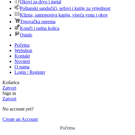
Okovi za drvo i metal
Poštanski sandučići, sefovi i kutije za vrijednost
Klizna, samonosiva kapija, viseća vrata i okov
Trgovačka oprema
Kotači i radna kolica
Ostalo
Početna
Webshop
Kontakt
Noviteti
O nama
Login / Register
Košarica
Zatvori
Sign in
Zatvori
No account yet?
Create an Account
Početna