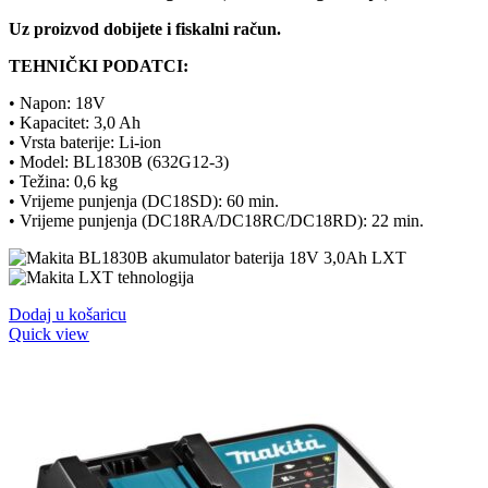
Uz proizvod dobijete i fiskalni račun.
TEHNIČKI PODATCI:
• Napon: 18V
• Kapacitet: 3,0 Ah
• Vrsta baterije: Li-ion
• Model: BL1830B (
632G12-3
)
• Težina: 0,6 kg
• Vrijeme punjenja (DC18SD): 60 min.
• Vrijeme punjenja (DC18RA/DC18RC/DC18RD): 22 min.
Dodaj u košaricu
Quick view