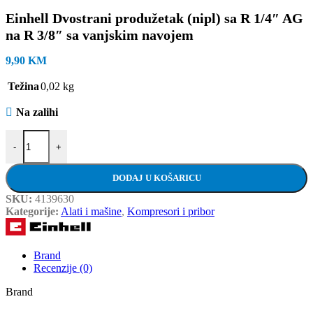
Einhell Dvostrani produžetak (nipl) sa R 1/4″ AG
na R 3/8″ sa vanjskim navojem
9,90
KM
Težina
0,02 kg
Na zalihi
Einhell Dvostrani produžetak (nipl) sa R 1/4" AG na R 3/8" sa vanjs
-
+
DODAJ U KOŠARICU
SKU:
4139630
Kategorije:
Alati i mašine
,
Kompresori i pribor
Brand
Recenzije (0)
Brand