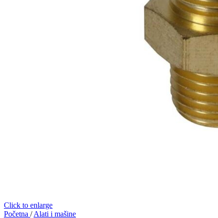
Click to enlarge
Početna
/
Alati i mašine