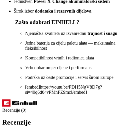
Jedinstven
Power X‑Change akumulatorski sistem
Širok izbor
dodataka i rezervnih dijelova
Zašto odabrati EINHELL?
Njemačka kvaliteta uz izvanrednu
trajnost i snagu
Jedna baterija za cijelu paletu alata — maksimalna
fleksibilnost
Kompatibilnost vrtnih i radionica alata
Vrlo dobar omjer cijene i performansi
Podrška uz česte promocije i servis širom Europe
[embed]https://youtu.be/PDH5NgV8D7g?
si=40q6d04vPMnFZ9mc[/embed]
Recenzije (0)
Recenzije