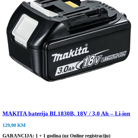
MAKITA baterija BL1830B, 18V / 3,0 Ah – Li-ion
129,90
KM
GARANCIJA: 1 + 1 godina (uz Online registraciju)