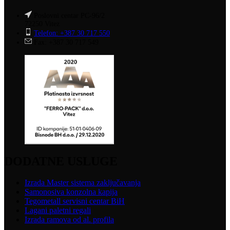
Poslovni centar PC-96/2
72250 Vitez
Telefon: +387 30 717 550
Fax: +387 30 717 549
DODATNE USLUGE
Izrada Master sistema zaključavanja
Samonosiva konzolna kapija
Tegometall servisni centar BiH
Lagani paletni regali
Izrada ramova od al. profila