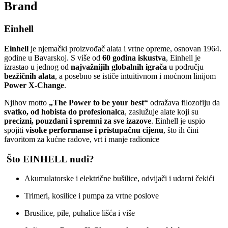
Brand
Einhell
Einhell
je njemački proizvođač alata i vrtne opreme, osnovan 1964.
godine u Bavarskoj. S više od
60 godina iskustva
, Einhell je
izrastao u jednog od
najvažnijih globalnih igrača
u području
bezžičnih alata
, a posebno se ističe intuitivnom i moćnom linijom
Power X‑Change
.
Njihov motto
„The Power to be your best“
odražava filozofiju da
svatko, od hobista do profesionalca
, zaslužuje alate koji su
precizni, pouzdani i spremni za sve izazove
. Einhell je uspio
spojiti
visoke performanse i pristupačnu cijenu
, što ih čini
favoritom za kućne radove, vrt i manje radionice
Što EINHELL nudi?
Akumulatorske i električne bušilice, odvijači i udarni čekići
Trimeri, kosilice i pumpa za vrtne poslove
Brusilice, pile, puhalice lišća i više