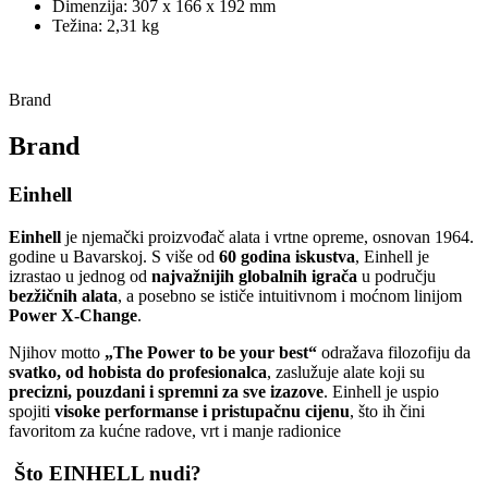
Dimenzija: 307 x 166 x 192 mm
Težina: 2,31 kg
Brand
Brand
Einhell
Einhell
je njemački proizvođač alata i vrtne opreme, osnovan 1964.
godine u Bavarskoj. S više od
60 godina iskustva
, Einhell je
izrastao u jednog od
najvažnijih globalnih igrača
u području
bezžičnih alata
, a posebno se ističe intuitivnom i moćnom linijom
Power X‑Change
.
Njihov motto
„The Power to be your best“
odražava filozofiju da
svatko, od hobista do profesionalca
, zaslužuje alate koji su
precizni, pouzdani i spremni za sve izazove
. Einhell je uspio
spojiti
visoke performanse i pristupačnu cijenu
, što ih čini
favoritom za kućne radove, vrt i manje radionice
Što EINHELL nudi?