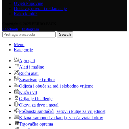
Uvjeti kupovine
Dostava, povrat i reklamacije
Kako kupiti?
Copyright © 2025
FERRO-PACK
-
Facebook
Instagram
Search
Menu
Kategorije
Agregati
Alati i mašine
Ručni alati
Zavarivanje i pribor
Odjeća i obuća za rad i slobodno vrijeme
Kuća i vrt
Grijanje i hlađenje
Okovi za drvo i metal
Poštanski sandučići, sefovi i kutije za vrijednost
Klizna, samonosiva kapija, viseća vrata i okov
Trgovačka oprema