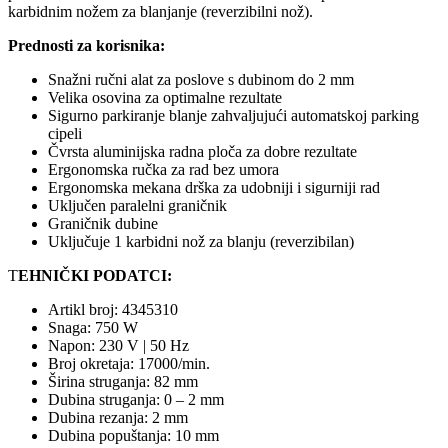
karbidnim nožem za blanjanje (reverzibilni nož).
Prednosti za korisnika:
Snažni ručni alat za poslove s dubinom do 2 mm
Velika osovina za optimalne rezultate
Sigurno parkiranje blanje zahvaljujući automatskoj parking
cipeli
Čvrsta aluminijska radna ploča za dobre rezultate
Ergonomska ručka za rad bez umora
Ergonomska mekana drška za udobniji i sigurniji rad
Uključen paralelni graničnik
Graničnik dubine
Uključuje 1 karbidni nož za blanju (reverzibilan)
T
EHNIČKI PODATCI:
Artikl broj: 4345310
Snaga: 750 W
Napon: 230 V | 50 Hz
Broj okretaja: 17000/min.
Širina struganja: 82 mm
Dubina struganja: 0 – 2 mm
Dubina rezanja: 2 mm
Dubina popuštanja: 10 mm