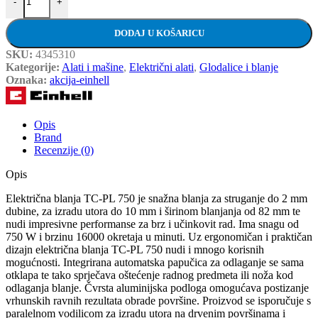
-
+
DODAJ U KOŠARICU
SKU:
4345310
Kategorije:
Alati i mašine
,
Električni alati
,
Glodalice i blanje
Oznaka:
akcija-einhell
Opis
Brand
Recenzije (0)
Opis
Električna blanja TC-PL 750 je snažna blanja za struganje do 2 mm
dubine, za izradu utora do 10 mm i širinom blanjanja od 82 mm te
nudi impresivne performanse za brz i učinkovit rad. Ima snagu od
750 W i brzinu 16000 okretaja u minuti. Uz ergonomičan i praktičan
dizajn električna blanja TC-PL 750 nudi i mnogo korisnih
mogućnosti. Integrirana automatska papučica za odlaganje se sama
otklapa te tako sprječava oštećenje radnog predmeta ili noža kod
odlaganja blanje. Čvrsta aluminijska podloga omogućava postizanje
vrhunskih ravnih rezultata obrade površine. Proizvod se isporučuje s
paralelnom vodilicom za izradu utora na drvenim površinama i