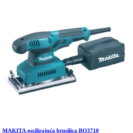
MAKITA oscilirajuća brusilica BO3710