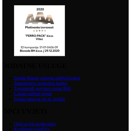
DODATNE USLUGE
Izrada Master sistema zaključavanja
Samonosiva konzolna kapija
Tegometall servisni centar BiH
Lagani paletni regali
Izrada ramova od al. profila
OPĆI UVJETI
Opći uvjeti poslovanja
Korištenje kolačića