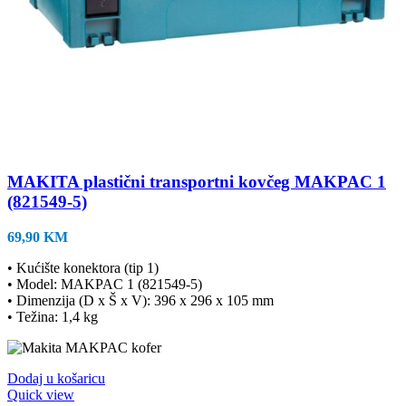
MAKITA plastični transportni kovčeg MAKPAC 1
(821549-5)
69,90
KM
• Kućište konektora (tip 1)
• Model: MAKPAC 1 (821549-5)
• Dimenzija (D x Š x V): 396 x 296 x 105 mm
• Težina: 1,4 kg
Dodaj u košaricu
Quick view