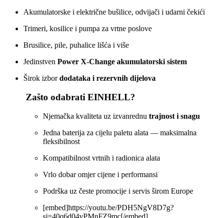
Akumulatorske i električne bušilice, odvijači i udarni čekići
Trimeri, kosilice i pumpa za vrtne poslove
Brusilice, pile, puhalice lišća i više
Jedinstven
Power X‑Change akumulatorski sistem
Širok izbor
dodataka i rezervnih dijelova
Zašto odabrati EINHELL?
Njemačka kvaliteta uz izvanrednu
trajnost i snagu
Jedna baterija za cijelu paletu alata — maksimalna
fleksibilnost
Kompatibilnost vrtnih i radionica alata
Vrlo dobar omjer cijene i performansi
Podrška uz česte promocije i servis širom Europe
[embed]https://youtu.be/PDH5NgV8D7g?
si=40q6d04vPMnFZ9mc[/embed]