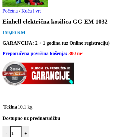
Početna
/
Kuća i vrt
Einhell električna kosilica GC-EM 1032
159,00
KM
GARANCIJA: 2 + 1 godina (uz Online registraciju)
Preporučena površina košenja:
300 m²
Težina
10,1 kg
Dostupno uz prednarudžbu
Einhell električna kosilica GC-EM 1032 količina
-
+