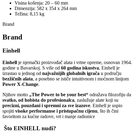
Visina košenja: 20 – 60 mm
Dimenzija: 582 x 354 x 264 mm
Težina: 8,15 kg
Brand
Brand
Einhell
Einhell
je njemački proizvođač alata i vrtne opreme, osnovan 1964.
godine u Bavarskoj. S više od
60 godina iskustva
, Einhell je
izrastao u jednog od
najvažnijih globalnih igrača
u području
bezžičnih alata
, a posebno se ističe intuitivnom i moćnom linijom
Power X‑Change
.
Njihov motto
„The Power to be your best“
odražava filozofiju da
svatko, od hobista do profesionalca
, zaslužuje alate koji su
precizni, pouzdani i spremni za sve izazove
. Einhell je uspio
spojiti
visoke performanse i pristupačnu cijenu
, što ih čini
favoritom za kućne radove, vrt i manje radionice
Što EINHELL nudi?