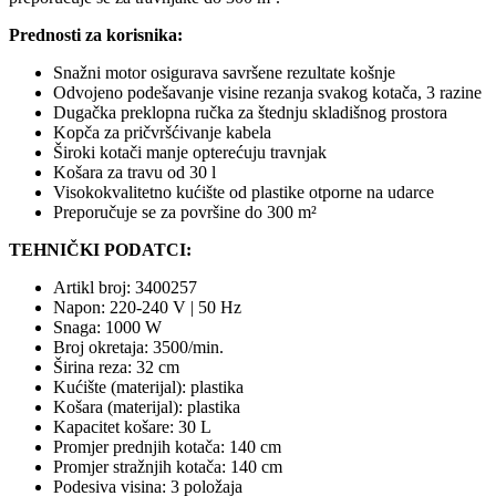
Prednosti za korisnika:
Snažni motor osigurava savršene rezultate košnje
Odvojeno podešavanje visine rezanja svakog kotača, 3 razine
Dugačka preklopna ručka za štednju skladišnog prostora
Kopča za pričvršćivanje kabela
Široki kotači manje opterećuju travnjak
Košara za travu od 30 l
Visokokvalitetno kućište od plastike otporne na udarce
Preporučuje se za površine do 300 m²
TEHNIČKI PODATCI:
Artikl broj: 3400257
Napon: 220-240 V | 50 Hz
Snaga: 1000 W
Broj okretaja: 3500/min.
Širina reza: 32 cm
Kućište (materijal): plastika
Košara (materijal): plastika
Kapacitet košare: 30 L
Promjer prednjih kotača: 140 cm
Promjer stražnjih kotača: 140 cm
Podesiva visina: 3 položaja