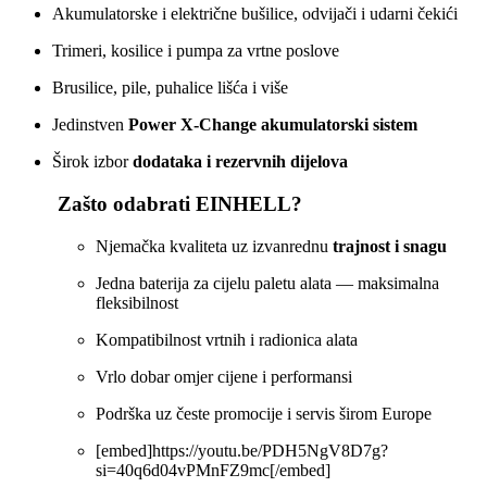
Akumulatorske i električne bušilice, odvijači i udarni čekići
Trimeri, kosilice i pumpa za vrtne poslove
Brusilice, pile, puhalice lišća i više
Jedinstven
Power X‑Change akumulatorski sistem
Širok izbor
dodataka i rezervnih dijelova
Zašto odabrati EINHELL?
Njemačka kvaliteta uz izvanrednu
trajnost i snagu
Jedna baterija za cijelu paletu alata — maksimalna
fleksibilnost
Kompatibilnost vrtnih i radionica alata
Vrlo dobar omjer cijene i performansi
Podrška uz česte promocije i servis širom Europe
[embed]https://youtu.be/PDH5NgV8D7g?
si=40q6d04vPMnFZ9mc[/embed]