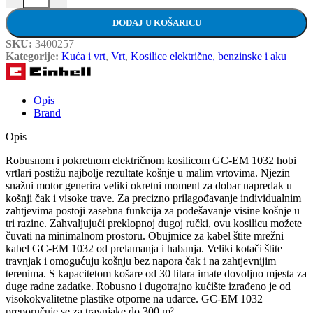
DODAJ U KOŠARICU
SKU:
3400257
Kategorije:
Kuća i vrt
,
Vrt
,
Kosilice električne, benzinske i aku
Opis
Brand
Opis
Robusnom i pokretnom električnom kosilicom GC-EM 1032 hobi
vrtlari postižu najbolje rezultate košnje u malim vrtovima. Njezin
snažni motor generira veliki okretni moment za dobar napredak u
košnji čak i visoke trave. Za precizno prilagođavanje individualnim
zahtjevima postoji zasebna funkcija za podešavanje visine košnje u
tri razine. Zahvaljujući preklopnoj dugoj ručki, ovu kosilicu možete
čuvati na minimalnom prostoru. Obujmice za kabel štite mrežni
kabel GC-EM 1032 od prelamanja i habanja. Veliki kotači štite
travnjak i omogućuju košnju bez napora čak i na zahtjevnijim
terenima. S kapacitetom košare od 30 litara imate dovoljno mjesta za
duge radne zadatke. Robusno i dugotrajno kućište izrađeno je od
visokokvalitetne plastike otporne na udarce. GC-EM 1032
preporučuje se za travnjake do 300 m².