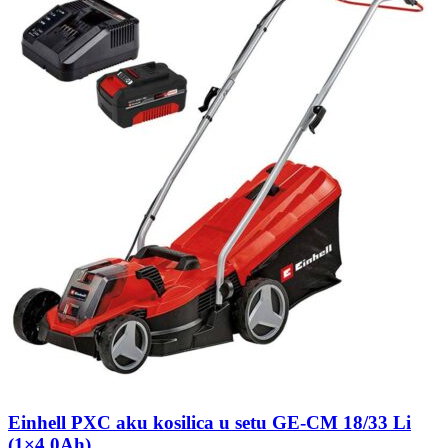
Einhell PXC aku kosilica u setu GE-CM 18/33 Li
(1×4,0Ah)