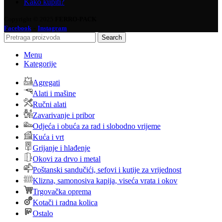
Kako kupiti?
Copyright © 2025
FERRO-PACK
-
Facebook
Instagram
Search
Menu
Kategorije
Agregati
Alati i mašine
Ručni alati
Zavarivanje i pribor
Odjeća i obuća za rad i slobodno vrijeme
Kuća i vrt
Grijanje i hlađenje
Okovi za drvo i metal
Poštanski sandučići, sefovi i kutije za vrijednost
Klizna, samonosiva kapija, viseća vrata i okov
Trgovačka oprema
Kotači i radna kolica
Ostalo