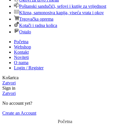
Poštanski sandučići, sefovi i kutije za vrijednost
Klizna, samonosiva kapija, viseća vrata i okov
Trgovačka oprema
Kotači i radna kolica
Ostalo
Početna
Webshop
Kontakt
Noviteti
O nama
Login / Register
Košarica
Zatvori
Sign in
Zatvori
No account yet?
Create an Account
Početna