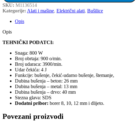
SKU:
M1136514
Kategorije:
Alati i mašine
,
Električni alati
,
Bušilice
Opis
Opis
TEHNIČKI PODATCI:
Snaga: 800 W
Broj obrtaja: 900 o/min.
Broj udaraca: 3900/min.
Udar čekića: 4 J
Funkcije: bušenje, čekić-udarno bušenje, štemanje,
Dubina bušenja – beton: 26 mm
Dubina bušenja – metal: 13 mm
Dubina bušenja – drvo: 40 mm
Stezna glava: SDS
Dodatni pribor:
borer 8, 10, 12 mm i dlijeto.
Povezani proizvodi