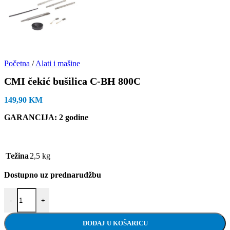
Početna
/
Alati i mašine
CMI čekić bušilica C-BH 800C
149,90
KM
GARANCIJA: 2 godine
Težina
2,5 kg
Dostupno uz prednarudžbu
CMI čekić bušilica C-BH 800C količina
-
+
DODAJ U KOŠARICU