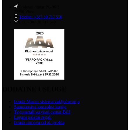
Poslovni centar PC-96/2
72250 Vitez
Telefon: +387 30 717 550
Fax: +387 30 717 549
DODATNE USLUGE
Izrada Master sistema zaključavanja
Samonosiva konzolna kapija
Tegometall servisni centar BiH
Lagani paletni regali
Izrada ramova od al. profila