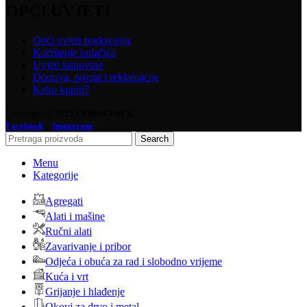
OPĆI UVJETI
Opći uvjeti poslovanja
Korištenje kolačića
Uvjeti kupovine
Dostava, povrat i reklamacije
Kako kupiti?
Copyright © 2025
FERRO-PACK
-
Facebook
Instagram
Search
Menu
Kategorije
Agregati
Alati i mašine
Ručni alati
Zavarivanje i pribor
Odjeća i obuća za rad i slobodno vrijeme
Kuća i vrt
Grijanje i hlađenje
Okovi za drvo i metal