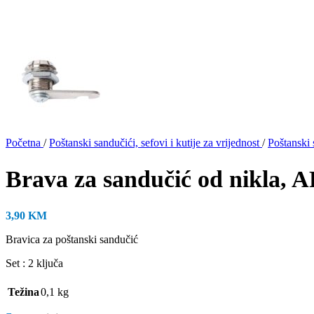
Početna
/
Poštanski sandučići, sefovi i kutije za vrijednost
/
Poštanski 
Brava za sandučić od nikla,
3,90
KM
Bravica za poštanski sandučić
Set : 2 ključa
Težina
0,1 kg