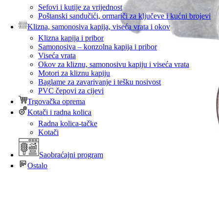
Sefovi i kutije za vrijednost
Poštanski sandučići, ormariči za ključeve i kućni brojevi
Klizna, samonosiva kapija, viseća vrata i okov
Klizna kapija i pribor
Samonosiva – konzolna kapija i pribor
Viseća vrata
Okov za kliznu, samonosivu kapiju i viseća vrata
Motori za kliznu kapiju
Baglame za zavarivanje i tešku nosivost
PVC čepovi za cijevi
Trgovačka oprema
Kotači i radna kolica
Radna kolica-tačke
Kotači
Saobraćajni program
Ostalo