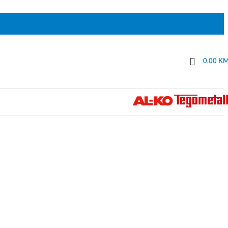
0,00
K