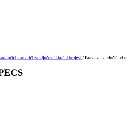
sandučići, ormariči za ključeve i kućni brojevi
/
Brava za sandučić od 
 APECS