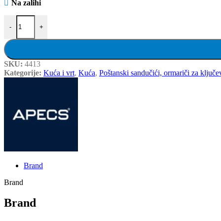
Na zalihi
Brava za sandučić od nikla, APECS količina
-
+
SKU:
4413
Kategorije:
Kuća i vrt
,
Kuća
,
Poštanski sandučići, ormariči za ključe
Brand
Brand
Brand