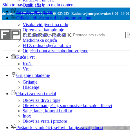
Skip to navigation
Skip to main content
Ostali alat
Zavarivanje i pribor
Info telefon: +387 30 717 700 | +387 63 025 585 | Radno vrijeme poslovnice: 8:00 - 19:00
Odjeća i obuća za rad i slobodno vrijeme
Visoka vidljivost na radu
Oprema za kampiranje
Zaštita na radu – pribor
Medicinska odjeća
HTZ radna odjeća i obuća
Odjeća i obuća za slobodno vrijeme
Kuća i vrt
Kuća
Vrt
Grijanje i hlađenje
Grijanje
Hlađenje
Okovi za drvo i metal
Okovi za drvo i tiple
Okovi za namještaj, samonosive konzole i filcevi
Sajle, lanci, konopi i pribor
Inox
Okovi za vrata i prozore
Poštanski sandučići, sefovi i kutije za vrijednost